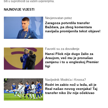
biti u suprotnosti sa vašim uvjerenjima.
NAJNOVIJE VIJESTI
Nevjerovatan potez
Zaragoza potvrdila transfer
Baždara, pa zbog komentara
navijača promijenila tekst objave!
Favoriti su za dovođenje
Hansi Flick nije dugo žalio za
Araujom, već mu je pronašao
zamjenu i to u engleskoj Premier
ligi
Nasljednik Modrića i Kroosa?
Rodri im zabio nož u leđa, ali je
Real našao novog veznjaka! Taj
transfer niko živ nije očekivao