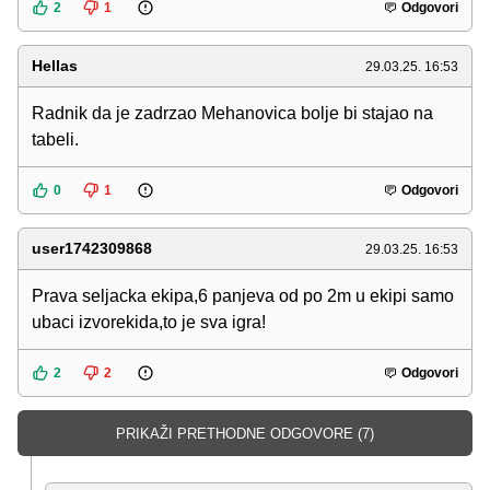
2
1
Odgovori
Hellas
29.03.25. 16:53
Radnik da je zadrzao Mehanovica bolje bi stajao na
tabeli.
0
1
Odgovori
user1742309868
29.03.25. 16:53
Prava seljacka ekipa,6 panjeva od po 2m u ekipi samo
ubaci izvorekida,to je sva igra!
2
2
Odgovori
PRIKAŽI PRETHODNE ODGOVORE (7)