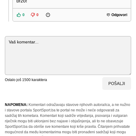
brzo!
0
0
Odgovori
Komentar
Ostalo još
1500
karaktera
POŠALJI
NAPOMENA:
Komentari odražavaju stavove njihovih autora/ica, a ne nužno
i stavove portala SportSport.ba te portal ne može i neće odgovarati za
sadržaj tih kometara. Komentari koji sadrže vrijeđanja, psovanja i vulgaran
riječnik mogu biti uklonjeni bez najave i objašnjenja, ali to ne obavezuje
SportSport.ba da obriše sve komentare koji krše pravila. Čitanjem prihvatate
mogućnost da među komentarima mogu biti pronađeni sadržaji koji mogu