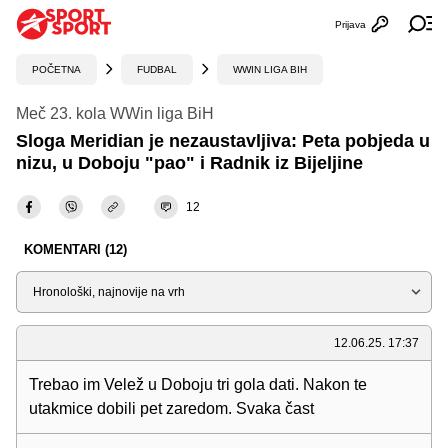
Prijava
Otvori profi
Ot
POČETNA
FUDBAL
WWIN LIGA BIH
Meč 23. kola WWin liga BiH
Sloga Meridian je nezaustavljiva: Peta pobjeda u
nizu, u Doboju "pao" i Radnik iz Bijeljine
12
KOMENTARI (12)
Sortiraj
12.06.25. 17:37
Trebao im Velež u Doboju tri gola dati. Nakon te
utakmice dobili pet zaredom. Svaka čast