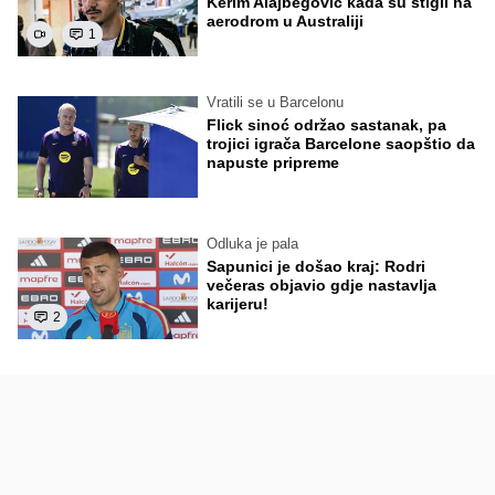
Kerim Alajbegović kada su stigli na
aerodrom u Australiji
1
Vratili se u Barcelonu
Flick sinoć održao sastanak, pa
trojici igrača Barcelone saopštio da
napuste pripreme
Odluka je pala
Sapunici je došao kraj: Rodri
večeras objavio gdje nastavlja
karijeru!
2