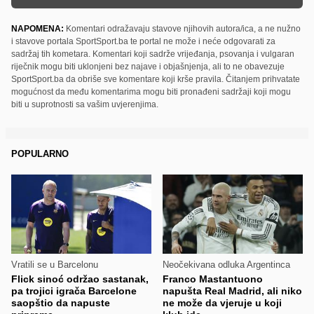
NAPOMENA:
Komentari odražavaju stavove njihovih autora/ica, a ne nužno
i stavove portala SportSport.ba te portal ne može i neće odgovarati za
sadržaj tih kometara. Komentari koji sadrže vrijeđanja, psovanja i vulgaran
riječnik mogu biti uklonjeni bez najave i objašnjenja, ali to ne obavezuje
SportSport.ba da obriše sve komentare koji krše pravila. Čitanjem prihvatate
mogućnost da među komentarima mogu biti pronađeni sadržaji koji mogu
biti u suprotnosti sa vašim uvjerenjima.
POPULARNO
Vratili se u Barcelonu
Neočekivana odluka Argentinca
Flick sinoć održao sastanak,
Franco Mastantuono
pa trojici igrača Barcelone
napušta Real Madrid, ali niko
saopštio da napuste
ne može da vjeruje u koji