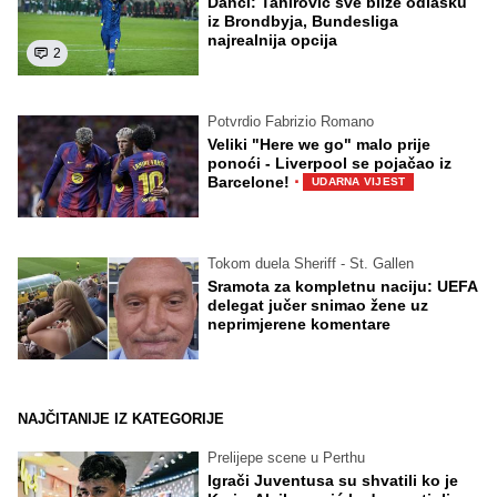
Danci: Tahirović sve bliže odlasku
iz Brondbyja, Bundesliga
najrealnija opcija
2
Potvrdio Fabrizio Romano
Veliki "Here we go" malo prije
ponoći - Liverpool se pojačao iz
·
Barcelone!
UDARNA VIJEST
Tokom duela Sheriff - St. Gallen
Sramota za kompletnu naciju: UEFA
delegat jučer snimao žene uz
neprimjerene komentare
NAJČITANIJE IZ KATEGORIJE
Prelijepe scene u Perthu
Igrači Juventusa su shvatili ko je