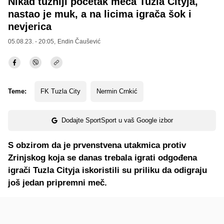
Nikad tužniji početak meča Tuzla Cityja,
nastao je muk, a na licima igrača šok i
nevjerica
05.08.23. - 20:05,
Endin Čaušević
Teme:
FK Tuzla City
Nermin Crnkić
Dodajte SportSport u vaš Google izbor
S obzirom da je prvenstvena utakmica protiv
Zrinjskog koja se danas trebala igrati odgođena
igrači Tuzla Cityja iskoristili su priliku da odigraju
još jedan pripremni meč.