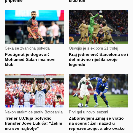
pripreme
klub ide
Čeka se zvanična potvrda
Osvojio je s ekipom 21 trofej
Postignut je dogovor:
Kraj jedne ere: Barcelona se i
Mohamed Salah ima novi
definitivno riješila svoje
klub
legende
Nakon utakmice protiv Botosanija
Prvi gol u novoj sezoni
Trener U.Cluja potvrdio
Zaboravljeni Zmaj se vratio
transfer Jove Lukića: "Želim
na scenu: Želi nazad u
mu sve najbolje"
reprezentaciju, a ako ovako