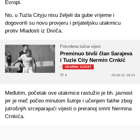
Evropi.
No, u Tuzla Cityju nisu željeli da gube vrijeme i
dogovorili su novu provjeru i prijateljsku utakmicu
protiv Mladosti iz Diviča.
Potvrđena tužna vijest
Preminuo bivši član Sarajeva
i Tuzle City Nermin Crnkić
·
UDARNA VIJEST
9
05.08.23. 09:23
Međutim, početak ove utakmice rastužio je bh. javnost
jer je meč počeo minutom šutnje i učenjem fatihe zbog
jutrošnjih srceparajući vijesti o preranoj smrti Nermina
Crnkića.