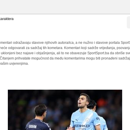
araktera
mentari odražavaju stavove njihovih autora/ica, a ne nužno i stavove portala Sport
 neće odgovarati za sadržaj tih kometara. Komentari koji sadrže vrijeđanja, psovanj
i uklonjeni bez najave i objašnjenja, ali to ne obavezuje SportSport.ba da obriše 
a. Čitanjem prihvatate mogućnost da među komentarima mogu biti pronađeni sadržaji
 vašim uvjerenjima.