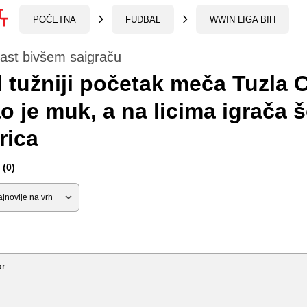
POČETNA
FUDBAL
WWIN LIGA BIH
ast bivšem saigraču
 tužniji početak meča Tuzla C
o je muk, a na licima igrača š
rica
(0)