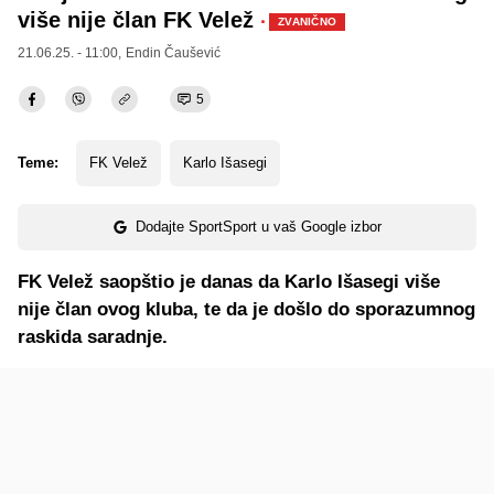
više nije član FK Velež
·
ZVANIČNO
21.06.25. - 11:00,
Endin Čaušević
5
Teme:
FK Velež
Karlo Išasegi
Dodajte SportSport u vaš Google izbor
FK Velež saopštio je danas da Karlo Išasegi više
nije član ovog kluba, te da je došlo do sporazumnog
raskida saradnje.