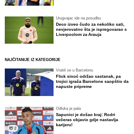
Urugvajac ide na posudbu
Deco izveo čudo za nekoliko sati,
nevjerovatno šta je ispregovarao s
Liverpoolom za Arauja
NAJČITANIJE IZ KATEGORIJE
Vratili se u Barcelonu
Flick sinoć održao sastanak, pa
trojici igrača Barcelone saopštio da
napuste pripreme
Odluka je pala
Sapunici je došao kraj: Rodri
večeras objavio gdje nastavlja
karijeru!
2