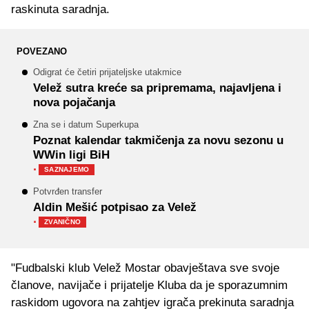
raskinuta saradnja.
POVEZANO
Odigrat će četiri prijateljske utakmice
Velež sutra kreće sa pripremama, najavljena i
nova pojačanja
Zna se i datum Superkupa
Poznat kalendar takmičenja za novu sezonu u
WWin ligi BiH
·
SAZNAJEMO
Potvrđen transfer
Aldin Mešić potpisao za Velež
·
ZVANIČNO
"Fudbalski klub Velež Mostar obavještava sve svoje
članove, navijače i prijatelje Kluba da je sporazumnim
raskidom ugovora na zahtjev igrača prekinuta saradnja