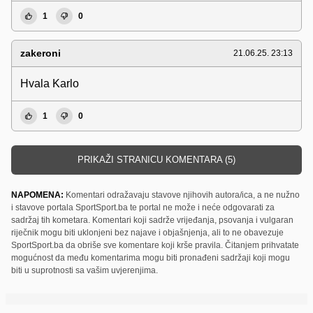
1
0
zakeroni
21.06.25. 23:13
Hvala Karlo
1
0
PRIKAŽI STRANICU KOMENTARA (5)
NAPOMENA:
Komentari odražavaju stavove njihovih autora/ica, a ne nužno
i stavove portala SportSport.ba te portal ne može i neće odgovarati za
sadržaj tih kometara. Komentari koji sadrže vrijeđanja, psovanja i vulgaran
riječnik mogu biti uklonjeni bez najave i objašnjenja, ali to ne obavezuje
SportSport.ba da obriše sve komentare koji krše pravila. Čitanjem prihvatate
mogućnost da među komentarima mogu biti pronađeni sadržaji koji mogu
biti u suprotnosti sa vašim uvjerenjima.