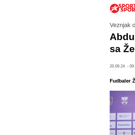
Veznjak o
Abdul
sa Že
20.09.24. - 09
Fudbaler Ž