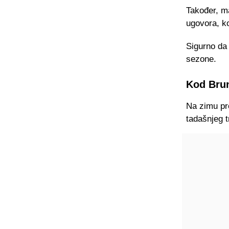
Također, ma
ugovora, k
Sigurno da 
sezone.
Kod Brun
Na zimu pro
tadašnjeg t