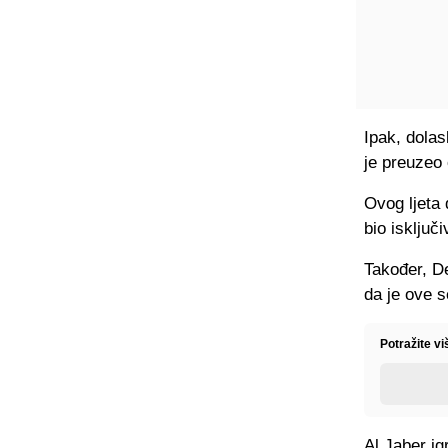
Ipak, dola
je preuzeo 
Ovog ljeta 
bio isključ
Također, De
da je ove s
Potražite v
Al Jaber ig