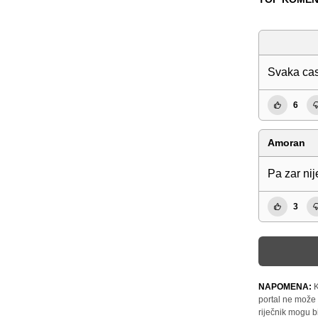
Svaka cas
6
Amoran
Pa zar n
3
NAPOMENA:
K
portal ne može 
riječnik mogu b