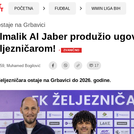
POČETNA
FUDBAL
WWIN LIGA BIH
staje na Grbavici
malik Al Jaber produžio ugo
ljezničarom!
·
ZVANIČNO
:59,
Muhamed Bogilović
17
eljezničara ostaje na Grbavici do 2026. godine.