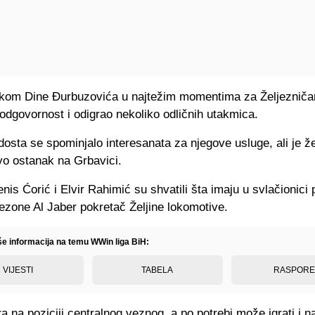
skom Dine Đurbuzovića u najtežim momentima za Željezničar
odgovornost i odigrao nekoliko odličnih utakmica.
dosta se spominjalo interesanata za njegove usluge, ali je že
ivo ostanak na Grbavici.
nis Ćorić i Elvir Rahimić su shvatili šta imaju u svlačionici 
ezone Al Jaber pokretač Željine lokomotive.
iše informacija na temu WWin liga BiH:
VIJESTI
TABELA
RASPOR
ra na poziciji centralnog veznog, a po potrebi može igrati i na