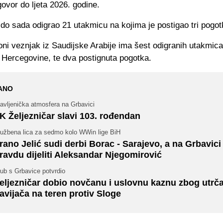
ovor do ljeta 2026. godine.
 do sada odigrao 21 utakmicu na kojima je postigao tri pogot
oni veznjak iz Saudijske Arabije ima šest odigranih utakmi
i Hercegovine, te dva postignuta pogotka.
ANO
avljenička atmosfera na Grbavici
K Željezničar slavi 103. rođendan
lužbena lica za sedmo kolo WWin lige BiH
rano Jelić sudi derbi Borac - Sarajevo, a na Grbavici
ravdu dijeliti Aleksandar Njegomirović
ub s Grbavice potvrdio
eljezničar dobio novčanu i uslovnu kaznu zbog utrč
avijača na teren protiv Sloge