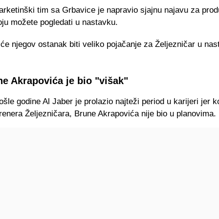
rketinški tim sa Grbavice je napravio sjajnu najavu za pro
oju možete pogledati u nastavku.
će njegov ostanak biti veliko pojačanje za Željezničar u na
e Akrapovića je bio "višak"
šle godine Al Jaber je prolazio najteži period u karijeri jer k
renera Željezničara, Brune Akrapovića nije bio u planovima.