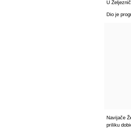
U Željeznič
Dio je pro
Navijače Že
priliku dob