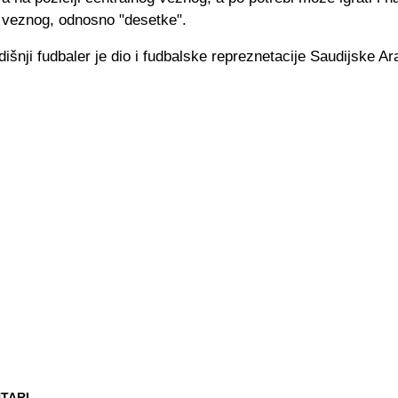
 veznog, odnosno "desetke".
išnji fudbaler je dio i fudbalske repreznetacije Saudijske Ar
TARI