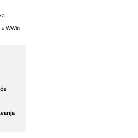
ka.
ca u WWin
 će
avanja