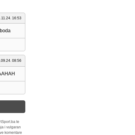
.11.24. 16:53
 boda
.09.24. 08:56
AHAAHAH
tSport.ba te
ja i vulgaran
 sve komentare