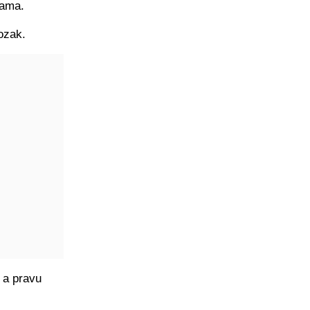
nama.
ozak.
 a pravu