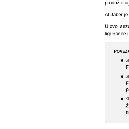
produžio ug
Al Jaber je
U ovoj sez
ligi Bosne 
POVEZ
Sl
F
S
F
p
Kl
Ž
n