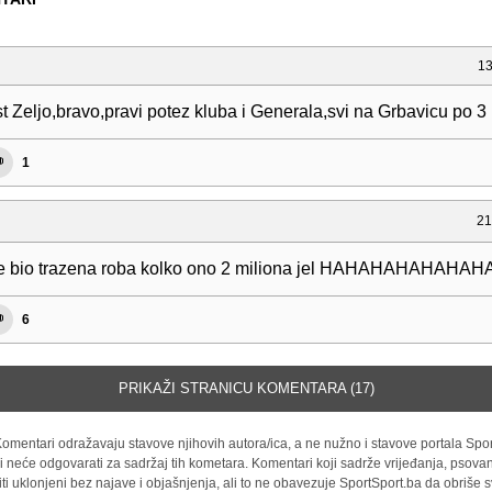
13
t Zeljo,bravo,pravi potez kluba i Generala,svi na Grbavicu po 3
1
21
ije bio trazena roba kolko ono 2 miliona jel HAHAHAHAHAH
6
PRIKAŽI STRANICU KOMENTARA (17)
omentari odražavaju stavove njihovih autora/ica, a ne nužno i stavove portala Spor
i neće odgovarati za sadržaj tih kometara. Komentari koji sadrže vrijeđanja, psovan
iti uklonjeni bez najave i objašnjenja, ali to ne obavezuje SportSport.ba da obriše