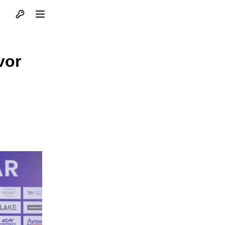
Otvori profil
Otvori meni
vor