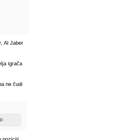
, Al Jaber
lja igrača
pa ne čudi
ED
 poziciji