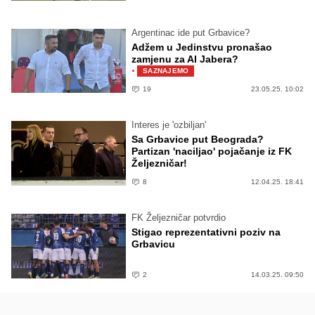
Argentinac ide put Grbavice?
Adžem u Jedinstvu pronašao
zamjenu za Al Jabera?
·
SAZNAJEMO
19
23.05.25. 10:02
Interes je 'ozbiljan'
Sa Grbavice put Beograda?
Partizan 'naciljao' pojačanje iz FK
Željezničar!
8
12.04.25. 18:41
FK Željezničar potvrdio
Stigao reprezentativni poziv na
Grbavicu
2
14.03.25. 09:50