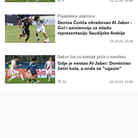
9
01.11.24. 20:44
Prijateljske utakmice
Denisa Ćorića obradovao Al Jaber -
Gol i asistencija za mladu
reprezentaciju Saudijske Arabije
15.10.24. 15:38
Nakon što su krenule priče o transferu
Gdje je nestao Al-Jaber: Dominirao
četiri kola, a onda se "ugasio"
18
02.10.24. 12:55