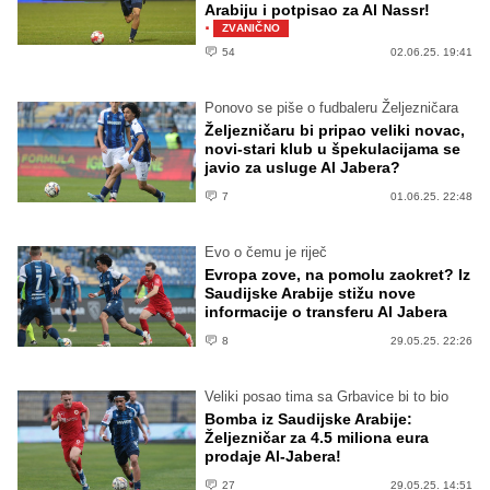
Arabiju i potpisao za Al Nassr!
·
ZVANIČNO
54
02.06.25. 19:41
Ponovo se piše o fudbaleru Željezničara
Željezničaru bi pripao veliki novac,
novi-stari klub u špekulacijama se
javio za usluge Al Jabera?
7
01.06.25. 22:48
Evo o čemu je riječ
Evropa zove, na pomolu zaokret? Iz
Saudijske Arabije stižu nove
informacije o transferu Al Jabera
8
29.05.25. 22:26
Veliki posao tima sa Grbavice bi to bio
Bomba iz Saudijske Arabije:
Željezničar za 4.5 miliona eura
prodaje Al-Jabera!
27
29.05.25. 14:51