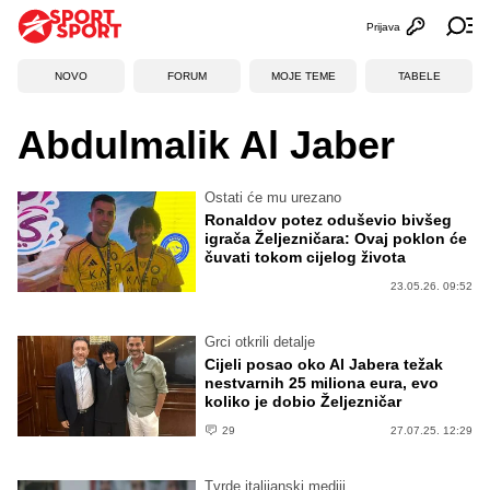
Prijava
Otvori profi
Ot
NOVO
FORUM
MOJE TEME
TABELE
Abdulmalik Al Jaber
Ostati će mu urezano
Ronaldov potez oduševio bivšeg
igrača Željezničara: Ovaj poklon će
čuvati tokom cijelog života
23.05.26. 09:52
Grci otkrili detalje
Cijeli posao oko Al Jabera težak
nestvarnih 25 miliona eura, evo
koliko je dobio Željezničar
29
27.07.25. 12:29
Tvrde italijanski mediji