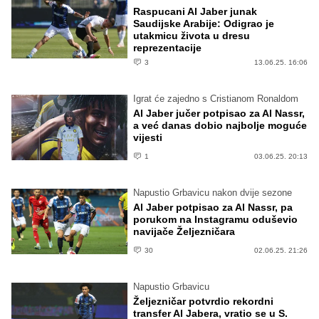
Raspucani Al Jaber junak
Saudijske Arabije: Odigrao je
utakmicu života u dresu
reprezentacije
3
13.06.25. 16:06
Igrat će zajedno s Cristianom Ronaldom
Al Jaber jučer potpisao za Al Nassr,
a već danas dobio najbolje moguće
vijesti
1
03.06.25. 20:13
Napustio Grbavicu nakon dvije sezone
Al Jaber potpisao za Al Nassr, pa
porukom na Instagramu oduševio
navijače Željezničara
30
02.06.25. 21:26
Napustio Grbavicu
Željezničar potvrdio rekordni
transfer Al Jabera, vratio se u S.