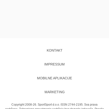
KONTAKT
IMPRESSUM
MOBILNE APLIKACIJE
MARKETING
Copyright 2008-26. SportSport d.o.o. ISSN 2744-2195. Sva prava
zadržana. Zabranjeno preuzimanje sadržaja bez dozvole izdavača.
Pravila