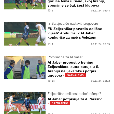
goruća tema u Saudijskoj Arabiji,
spominje se čak šest klubova
2
08.11.24. 08:44
Iz Sarajeva će nastaviti pregovore
FK Željezničar potvrdio odlične
vijesti: Abdulmalik Al Jaber
konkuriše za meč s Veležom
4
07.11.24. 13:35
Potpisat će za Al Nassr
Al Jaber propustio trening
Željezničara, sutra putuje u S.
Arabiju na ljekarske i potpis
·
ugovora
SAZNAJEMO
14
02.11.24. 13:02
Željezničaru milionsko obeštećenje?
Al Jaber potpisuje za Al Nassr?
·
SAZNAJEMO