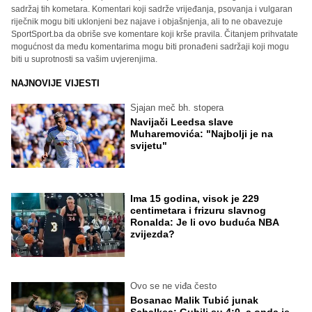
sadržaj tih kometara. Komentari koji sadrže vrijeđanja, psovanja i vulgaran
riječnik mogu biti uklonjeni bez najave i objašnjenja, ali to ne obavezuje
SportSport.ba da obriše sve komentare koji krše pravila. Čitanjem prihvatate
mogućnost da među komentarima mogu biti pronađeni sadržaji koji mogu
biti u suprotnosti sa vašim uvjerenjima.
NAJNOVIJE VIJESTI
Sjajan meč bh. stopera
Navijači Leedsa slave
Muharemovića: "Najbolji je na
svijetu"
Ima 15 godina, visok je 229
centimetara i frizuru slavnog
Ronalda: Je li ovo buduća NBA
zvijezda?
Ovo se ne viđa često
Bosanac Malik Tubić junak
Schalkea: Gubili su 4:0, a onda je