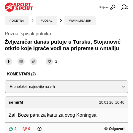
Prijava
Otvori profi
Ot
POČETNA
FUDBAL
WWIN LIGA BIH
Poznat spisak putnika
Željezničar danas putuje u Tursku, Stojanović
otkrio koje igrače vodi na pripreme u Antaliju
2
KOMENTARI (2)
Sortiraj
semirM
20.01.26. 16:40
Zali Boze para za kartu za ovog Koningsa
2
0
Odgovori