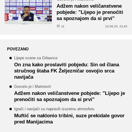
Adžem nakon veličanstvene
pobjede: "Lijepo je prenoćiti
sa spoznajom da si prvi"
11
15.09.25. 23:45
POVEZANO
Lijepe scene sa Grbavice
On zna kako proslaviti pobjedu: Sin od člana
stručnog štaba FK Željezničar osvojio srca
navijača
Govorio je i Marinović
Adžem nakon veličanstvene pobjede: "Lijepo je
prenoćiti sa spoznajom da si prvi"
Igrači i navijači su napravili izuzetnu atmosferu
Muftić se naklonio tribini, suze prekidale govor
pred Manijacima