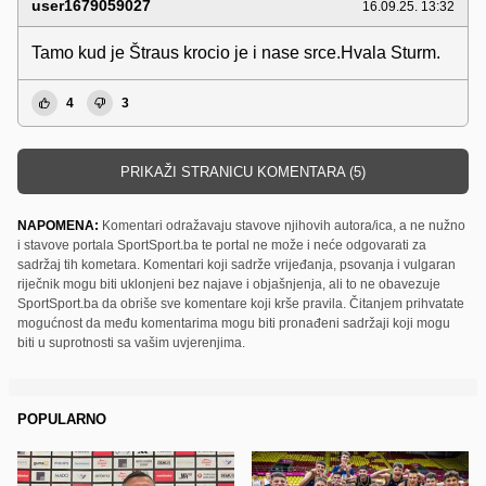
user1679059027
16.09.25. 13:32
Tamo kud je Štraus krocio je i nase srce.Hvala Sturm.
4
3
PRIKAŽI STRANICU KOMENTARA (5)
NAPOMENA:
Komentari odražavaju stavove njihovih autora/ica, a ne nužno
i stavove portala SportSport.ba te portal ne može i neće odgovarati za
sadržaj tih kometara. Komentari koji sadrže vrijeđanja, psovanja i vulgaran
riječnik mogu biti uklonjeni bez najave i objašnjenja, ali to ne obavezuje
SportSport.ba da obriše sve komentare koji krše pravila. Čitanjem prihvatate
mogućnost da među komentarima mogu biti pronađeni sadržaji koji mogu
biti u suprotnosti sa vašim uvjerenjima.
POPULARNO