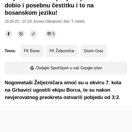
dobio i posebnu čestitku i to na
bosanskom jeziku!
16.09.25. - 07:20,
Esmer Oštraković
, foto: T. Hebib
5
Teme:
FK Borac
FK Željezničar
Sturm Graz
Dodajte SportSport u vaš Google izbor
Nogometaši Željezničara sinoć su u okviru 7. kola
na Grbavici ugostili ekipu Borca, te su nakon
nevjerovatnog preokreta ostvarili pobjedu od 3:2.