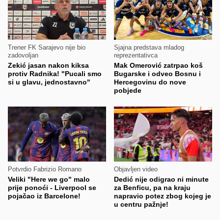
Trener FK Sarajevo nije bio
Sjajna predstava mladog
zadovoljan
reprezentativca
Zekić jasan nakon kiksa
Mak Omerović zatrpao koš
protiv Radnika! "Pucali smo
Bugarske i odveo Bosnu i
si u glavu, jednostavno"
Hercegovinu do nove
pobjede
Potvrdio Fabrizio Romano
Objavljen video
Veliki "Here we go" malo
Dedić nije odigrao ni minute
prije ponoći - Liverpool se
za Benficu, pa na kraju
pojačao iz Barcelone!
napravio potez zbog kojeg je
u centru pažnje!