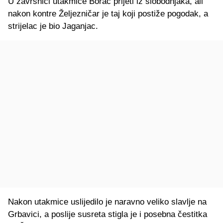
U završnici utakmice Borac prijeti iz slobodnjaka, ali
nakon kontre Željezničar je taj koji postiže pogodak, a
strijelac je bio Jaganjac.
Nakon utakmice uslijedilo je naravno veliko slavlje na
Grbavici, a poslije susreta stigla je i posebna čestitka