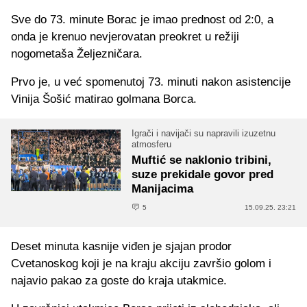
Sve do 73. minute Borac je imao prednost od 2:0, a
onda je krenuo nevjerovatan preokret u režiji
nogometaša Željezničara.
Prvo je, u već spomenutoj 73. minuti nakon asistencije
Vinija Šošić matirao golmana Borca.
Igrači i navijači su napravili izuzetnu
atmosferu
Muftić se naklonio tribini,
suze prekidale govor pred
Manijacima
5
15.09.25. 23:21
Deset minuta kasnije viđen je sjajan prodor
Cvetanoskog koji je na kraju akciju završio golom i
najavio pakao za goste do kraja utakmice.