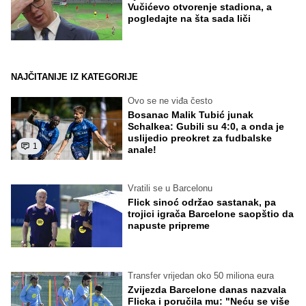
Vučićevo otvorenje stadiona, a
pogledajte na šta sada liči
NAJČITANIJE IZ KATEGORIJE
Ovo se ne viđa često
Bosanac Malik Tubić junak
Schalkea: Gubili su 4:0, a onda je
uslijedio preokret za fudbalske
1
anale!
Vratili se u Barcelonu
Flick sinoć održao sastanak, pa
trojici igrača Barcelone saopštio da
napuste pripreme
Transfer vrijedan oko 50 miliona eura
Zvijezda Barcelone danas nazvala
Flicka i poručila mu: "Neću se više