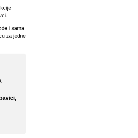
kcije
vci.
ezde i sama
cu za jedne
a
avici,