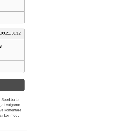
.03.21. 01:12
s
tSport.ba te
ja i vulgaran
 sve komentare
ji koji mogu