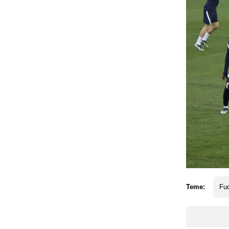
Teme:
Fud