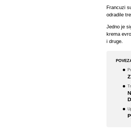
Francuzi su
odradile tr
Jedno je si
krema evro
i druge.
POVEZ
P
Z
T
N
D
U
P