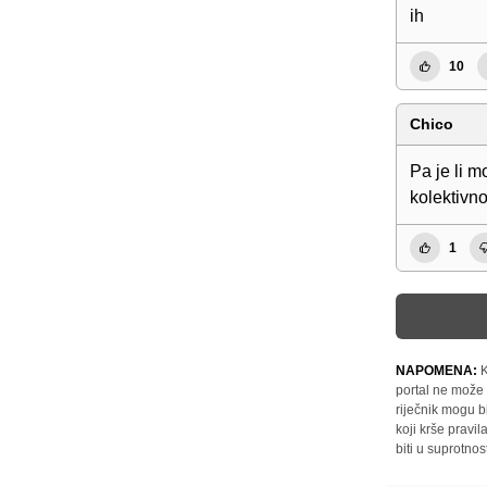
ih
10
Chico
Pa je li 
kolektivno
1
NAPOMENA:
K
portal ne može 
riječnik mogu b
koji krše pravi
biti u suprotnos