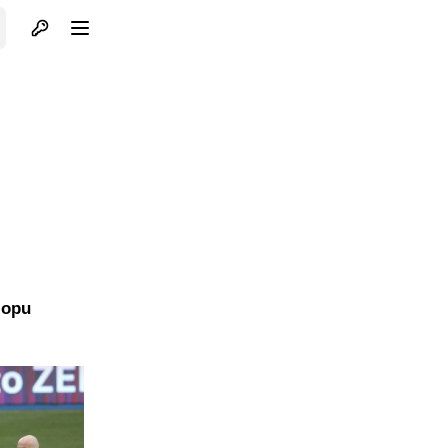
Otvori profil
Otvori meni
lopu