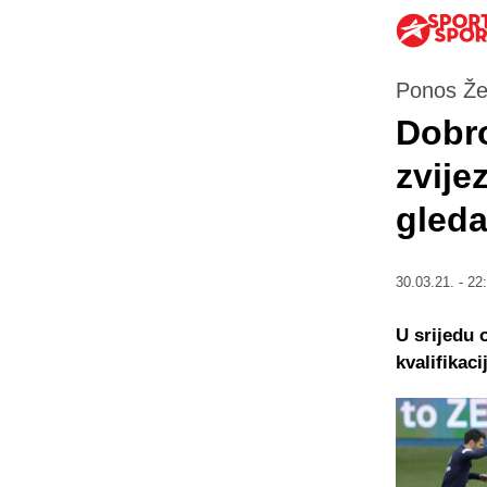
Ponos Že
Dobro
zvije
gleda
30.03.21. - 22
U srijedu 
kvalifikac