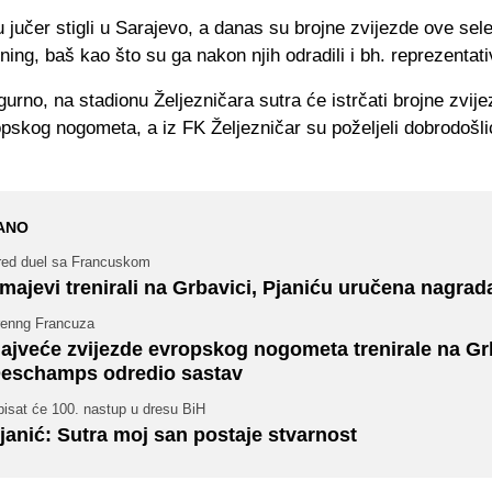
 jučer stigli u Sarajevo, a danas su brojne zvijezde ove sele
ening, baš kao što su ga nakon njih odradili i bh. reprezentati
gurno, na stadionu Željezničara sutra će istrčati brojne zvij
pskog nogometa, a iz FK Željezničar su poželjeli dobrodošli
ANO
red duel sa Francuskom
majevi trenirali na Grbavici, Pjaniću uručena nagrad
renng Francuza
ajveće zvijezde evropskog nogometa trenirale na Grb
eschamps odredio sastav
pisat će 100. nastup u dresu BiH
janić: Sutra moj san postaje stvarnost