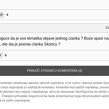
0
31
moguce da je ovo tematika objave jednog clanka ? Boze spasi na
, eto sta je poenta clanka Skoricu ?
9
PRIKAŽI STRANICU KOMENTARA (4)
omentari odražavaju stavove njihovih autora/ica, a ne nužno i stavove portala Spor
i neće odgovarati za sadržaj tih kometara. Komentari koji sadrže vrijeđanja, psovan
iti uklonjeni bez najave i objašnjenja, ali to ne obavezuje SportSport.ba da obriše
la. Čitanjem prihvatate mogućnost da među komentarima mogu biti pronađeni sadrža
ti sa vašim uvjerenjima.