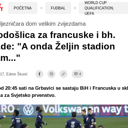
WORLD CUP
POČETNA
FUDBAL
QUALIFICATION,
UEFA
ljezničara dom velikim zvijezdama
došlica za francuske i bh.
zde: "A onda Željin stadion
m..."
:17,
Edmir Škorić
4
od 20:45 sati na Grbavici se sastaju BiH i Francuska u sk
ija za Svjetsko prvenstvo.