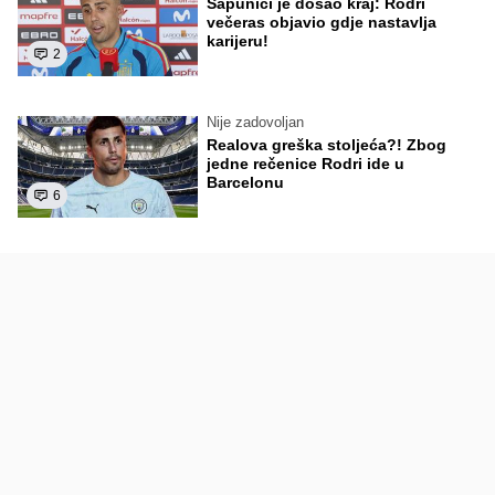
Sapunici je došao kraj: Rodri
večeras objavio gdje nastavlja
karijeru!
2
Nije zadovoljan
Realova greška stoljeća?! Zbog
jedne rečenice Rodri ide u
Barcelonu
6