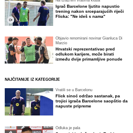
Na izlaznim vratima kluba
Igrač Barcelone ljutito napustio
trening nakon srceparajućih riječi
Flicka: "Ne ideš s nama"
Objavio renomirani novinar Gianluca Di
Marzio
Hrvatski reprezentativac pred
odlukom karijere, može birati
između dvije primamljive ponude
NAJČITANIJE IZ KATEGORIJE
Vratili se u Barcelonu
Flick sinoć održao sastanak, pa
trojici igrača Barcelone saopštio da
napuste pripreme
Odluka je pala