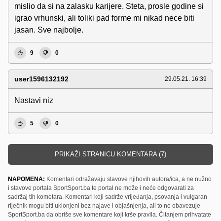
mislio da si na zalasku karijere. Steta, prosle godine si
igrao vrhunski, ali toliki pad forme mi nikad nece biti
jasan. Sve najbolje.
9
0
user1596132192
29.05.21. 16:39
Nastavi niz
5
0
PRIKAŽI STRANICU KOMENTARA (7)
NAPOMENA:
Komentari odražavaju stavove njihovih autora/ica, a ne nužno
i stavove portala SportSport.ba te portal ne može i neće odgovarati za
sadržaj tih kometara. Komentari koji sadrže vrijeđanja, psovanja i vulgaran
riječnik mogu biti uklonjeni bez najave i objašnjenja, ali to ne obavezuje
SportSport.ba da obriše sve komentare koji krše pravila. Čitanjem prihvatate