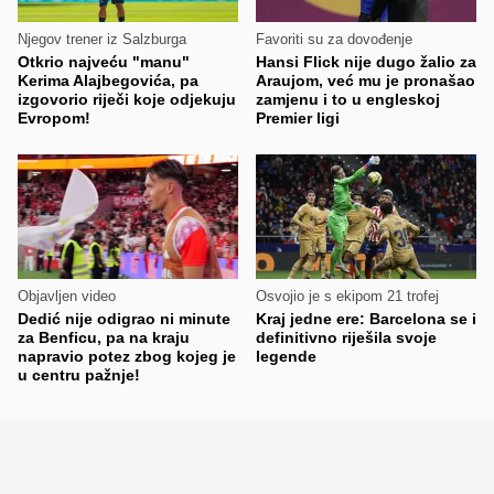
Njegov trener iz Salzburga
Favoriti su za dovođenje
Otkrio najveću "manu"
Hansi Flick nije dugo žalio za
Kerima Alajbegovića, pa
Araujom, već mu je pronašao
izgovorio riječi koje odjekuju
zamjenu i to u engleskoj
Evropom!
Premier ligi
Objavljen video
Osvojio je s ekipom 21 trofej
Dedić nije odigrao ni minute
Kraj jedne ere: Barcelona se i
za Benficu, pa na kraju
definitivno riješila svoje
napravio potez zbog kojeg je
legende
u centru pažnje!