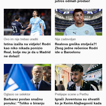
jutros odmah prodao!
Ovo im nije trebao uraditi
Nije zadovoljan
Istina izašla na vidjelo! Rodri
Realova greška stoljeća?!
kao niko nikada ponizio
Zbog jedne rečenice Rodri
Real, bolje mu je da u Madrid
ide u Barcelonu
ne dolazi!
Oglasio se selektor
Prelijepe scene u Perthu
Barbarez poslao snažnu
Igrači Juventusa su shvatili
poruku: "Toliko o biranju
ko je Kerim Alajbegović kada