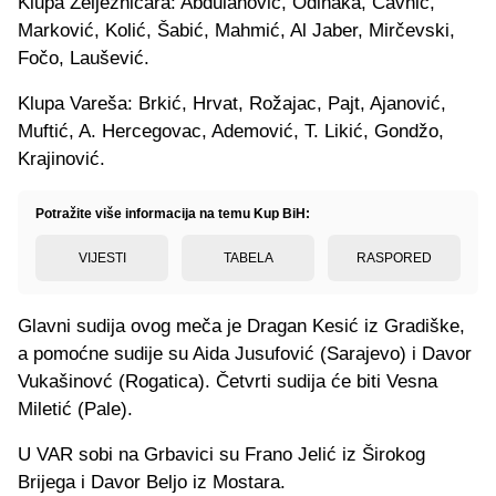
Klupa Željezničara: Abdulahović, Odinaka, Cavnić,
Marković, Kolić, Šabić, Mahmić, Al Jaber, Mirčevski,
Fočo, Laušević.
Klupa Vareša: Brkić, Hrvat, Rožajac, Pajt, Ajanović,
Muftić, A. Hercegovac, Ademović, T. Likić, Gondžo,
Krajinović.
Potražite više informacija na temu Kup BiH:
VIJESTI
TABELA
RASPORED
Glavni sudija ovog meča je Dragan Kesić iz Gradiške,
a pomoćne sudije su Aida Jusufović (Sarajevo) i Davor
Vukašinovć (Rogatica). Četvrti sudija će biti Vesna
Miletić (Pale).
U VAR sobi na Grbavici su Frano Jelić iz Širokog
Brijega i Davor Beljo iz Mostara.