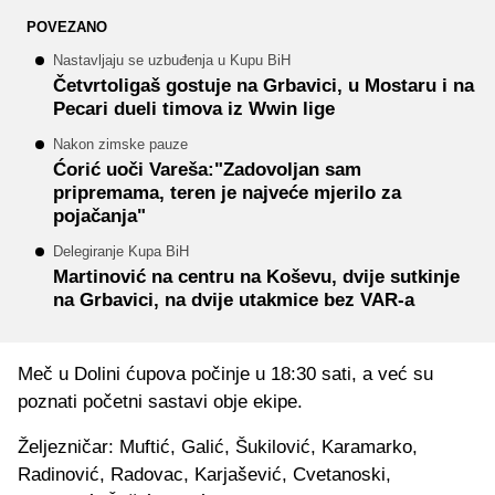
POVEZANO
Nastavljaju se uzbuđenja u Kupu BiH
Četvrtoligaš gostuje na Grbavici, u Mostaru i na
Pecari dueli timova iz Wwin lige
Nakon zimske pauze
Ćorić uoči Vareša:"Zadovoljan sam
pripremama, teren je najveće mjerilo za
pojačanja"
Delegiranje Kupa BiH
Martinović na centru na Koševu, dvije sutkinje
na Grbavici, na dvije utakmice bez VAR-a
Meč u Dolini ćupova počinje u 18:30 sati, a već su
poznati početni sastavi obje ekipe.
Željezničar: Muftić, Galić, Šukilović, Karamarko,
Radinović, Radovac, Karjašević, Cvetanoski,