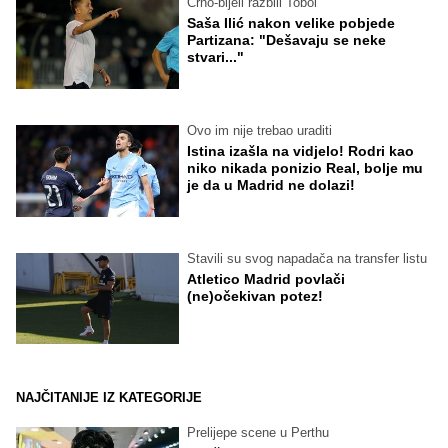
Crno-bijeli razbili Tobol
Saša Ilić nakon velike pobjede
Partizana: "Dešavaju se neke
stvari..."
Ovo im nije trebao uraditi
Istina izašla na vidjelo! Rodri kao
niko nikada ponizio Real, bolje mu
je da u Madrid ne dolazi!
Stavili su svog napadača na transfer listu
Atletico Madrid povlači
(ne)očekivan potez!
NAJČITANIJE IZ KATEGORIJE
Prelijepe scene u Perthu