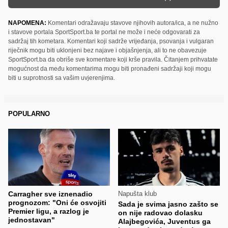
NAPOMENA:
Komentari odražavaju stavove njihovih autora/ica, a ne nužno
i stavove portala SportSport.ba te portal ne može i neće odgovarati za
sadržaj tih kometara. Komentari koji sadrže vrijeđanja, psovanja i vulgaran
riječnik mogu biti uklonjeni bez najave i objašnjenja, ali to ne obavezuje
SportSport.ba da obriše sve komentare koji krše pravila. Čitanjem prihvatate
mogućnost da među komentarima mogu biti pronađeni sadržaji koji mogu
biti u suprotnosti sa vašim uvjerenjima.
POPULARNO
Carragher sve iznenadio
Napušta klub
prognozom: "Oni će osvojiti
Sada je svima jasno zašto se
Premier ligu, a razlog je
on nije radovao dolasku
jednostavan"
Alajbegovića, Juventus ga