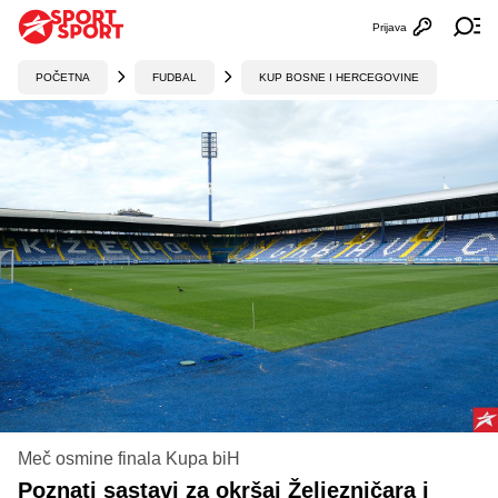
Prijava
Otvori profi
Ot
POČETNA
FUDBAL
KUP BOSNE I HERCEGOVINE
Meč osmine finala Kupa biH
Poznati sastavi za okršaj Željezničara i