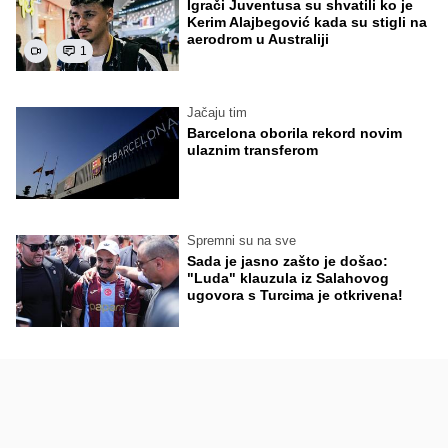
Igrači Juventusa su shvatili ko je
Kerim Alajbegović kada su stigli na
aerodrom u Australiji
1
Jačaju tim
Barcelona oborila rekord novim
ulaznim transferom
Spremni su na sve
Sada je jasno zašto je došao:
"Luda" klauzula iz Salahovog
ugovora s Turcima je otkrivena!