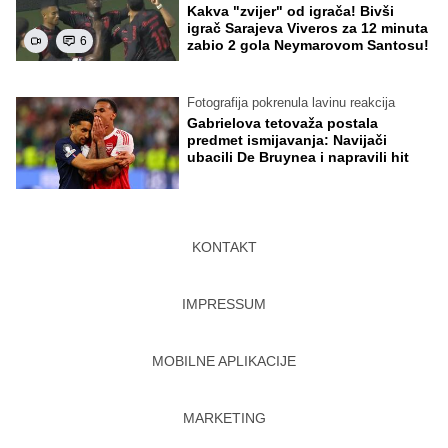
Kakva "zvijer" od igrača! Bivši
igrač Sarajeva Viveros za 12 minuta
6
zabio 2 gola Neymarovom Santosu!
Fotografija pokrenula lavinu reakcija
Gabrielova tetovaža postala
predmet ismijavanja: Navijači
ubacili De Bruynea i napravili hit
KONTAKT
IMPRESSUM
MOBILNE APLIKACIJE
MARKETING