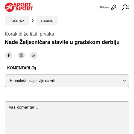
Prijava
Otvori profi
Ot
POČETNA
FUDBAL
Korak bliže tituli prvaka
Nade Željezničara slavile u gradskom derbiju
KOMENTARI (0)
Sortiraj
Komentar