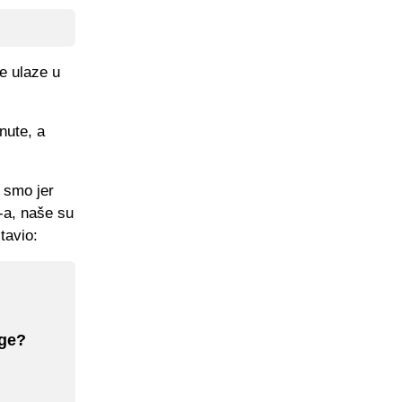
je ulaze u
nute, a
 smo jer
-a, naše su
tavio:
ige?