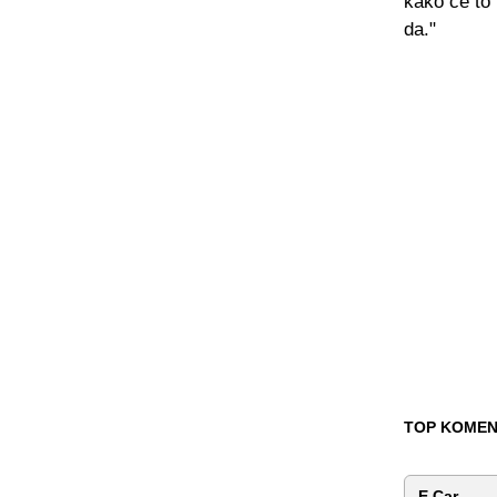
kako će to 
da."
TOP KOMEN
E.Car