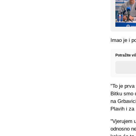
Imao je i p
Potražite v
"To je prva
Bitku smo d
na Grbavic
Plavih i za
"Vjerujem u
odnosno ne 