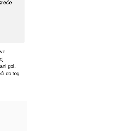
 kreće
rve
oj
ani gol,
ći do tog