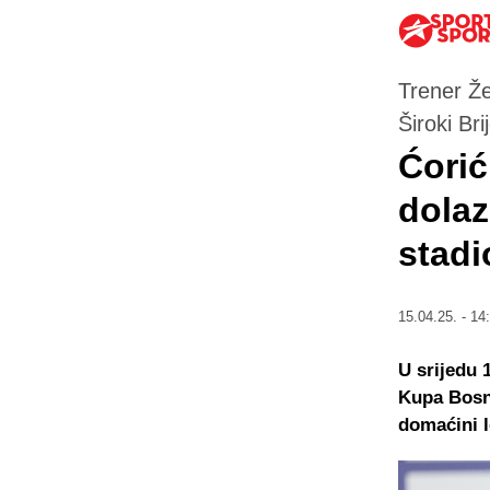
Trener Že
Široki Bri
Ćorić
dolaz
stadi
15.04.25. - 14
U srijedu 
Kupa Bosne
domaćini l