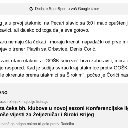
Dodajte SportSport u vaš Google izbor
eg ja u prvoj utakmici na Pecari slavio sa 3:0 i malo opušteni
vici, ali daleko od toga da je sve gotovo.
aru nemaju šta čekati i moraju krenuti napadački od prve mi
ajavio trener Plavih sa Grbavice, Denis Ćorić.
zani ritam utakmica. GOŠK smo već brzo zaboravili, morali
je raspored. Kad je sudija svirao kraj utakmice protiv GOŠK
ile okrenute prema utakmici sa Širokim", počeo je Ćorići nas
ANO
rac i Zrinjski najbolje kotiraju
ta čeka bh. klubove u novoj sezoni Konferencijske l
oše vijesti za Željezničar i Široki Brijeg
inarić ga stigao nakon tri gola protiv Radnika