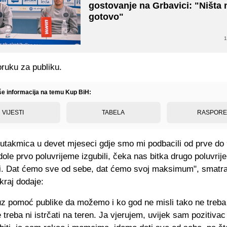
gostovanje na Grbavici: "Ništa n
gotovo"
1
oruku za publiku.
iše informacija na temu Kup BiH:
VIJESTI
TABELA
RASPOR
 utakmica u devet mjeseci gdje smo mi podbacili od prve do 
ole prvo poluvrijeme izgubili, čeka nas bitka drugo poluvrij
i. Dat ćemo sve od sebe, dat ćemo svoj maksimum", smatra
 kraj dodaje:
z pomoć publike da možemo i ko god ne misli tako ne treba n
treba ni istrčati na teren. Ja vjerujem, uvijek sam pozitivac 