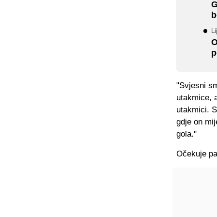
G
b
Li
O
p
"Svjesni s
utakmice, a
utakmici. S
gdje on mi
gola."
Očekuje pa