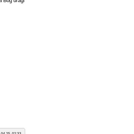
a Bog dragi
.04.25. 02:33