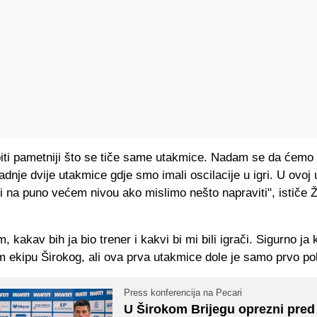
ti pametniji što se tiče same utakmice. Nadam se da ćemo bi
dnje dvije utakmice gdje smo imali oscilacije u igri. U ovoj 
 na puno većem nivou ako mislimo nešto napraviti", ističe Ž
, kakav bih ja bio trener i kakvi bi mi bili igrači. Sigurno ja 
 ekipu Širokog, ali ova prva utakmice dole je samo prvo po
Press konferencija na Pecari
U Širokom Brijegu oprezni pred