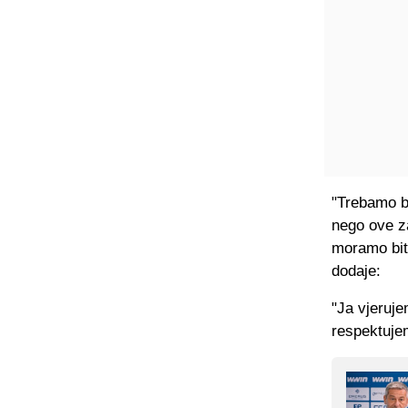
"Trebamo bi
nego ove za
moramo biti
dodaje:
"Ja vjerujem
respektujem