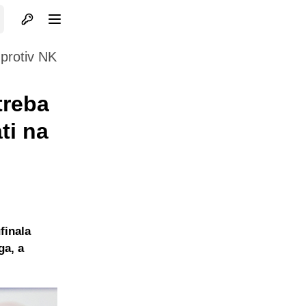
Otvori profil
Otvori meni
 protiv NK
treba
ti na
finala
ga, a