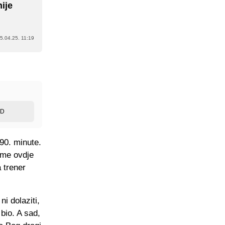
ije
5.04.25. 11:19
ED
90. minute.
eme ovdje
 trener
i dolaziti,
bio. A sad,