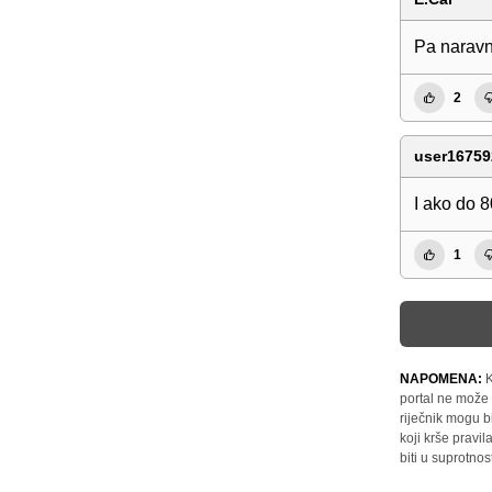
Pa naravn
2
user16759
I ako do 8
1
NAPOMENA:
K
portal ne može 
riječnik mogu b
koji krše pravi
biti u suprotnos