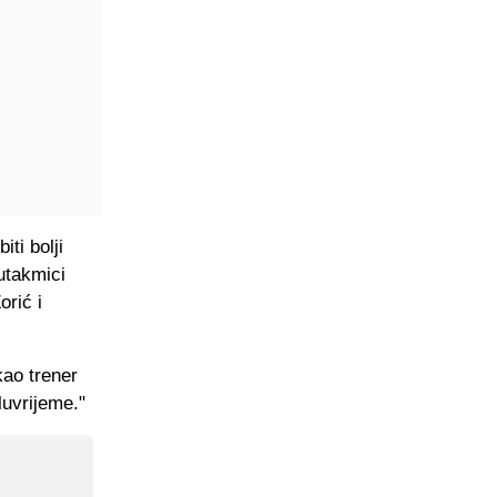
ti bolji
utakmici
orić i
kao trener
luvrijeme."