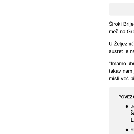
Široki Brij
meč na Grba
U Željeznič
susret je n
"Imamo ubr
takav nam 
misli već b
POVEZ
Bo
Š
L
Ml