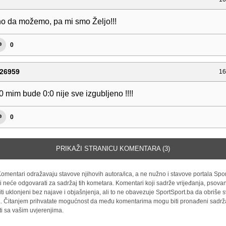
o da možemo, pa mi smo Željo!!!
0
26959
16
0 mim bude 0:0 nije sve izgubljeno !!!!
0
PRIKAŽI STRANICU KOMENTARA (3)
omentari odražavaju stavove njihovih autora/ica, a ne nužno i stavove portala Spor
i neće odgovarati za sadržaj tih kometara. Komentari koji sadrže vrijeđanja, psovan
iti uklonjeni bez najave i objašnjenja, ali to ne obavezuje SportSport.ba da obriše
la. Čitanjem prihvatate mogućnost da među komentarima mogu biti pronađeni sadrža
ti sa vašim uvjerenjima.