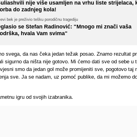
uliashvili nije više usamljen na vrhu liste strijelaca,
orba do zadnjeg kola!
jevi bek je preživio tešku porodičnu tragediju
glasio se Stefan Radinović: "Mnogo mi znači vaša
odrška, hvala Vam svima"
mo svega, da nas čeka jedan težak posao. Znamo rezultat p
li sigurno da ništa nije gotovo. Mi ćemo dati sve od sebe u t
vjesni smo da jedan gol može promijeniti sve, pogotovo taj r
jenja sve. Ja se nadam, uz pomoć publike, da mi možemo do
metnu igru od svojih izabranika.