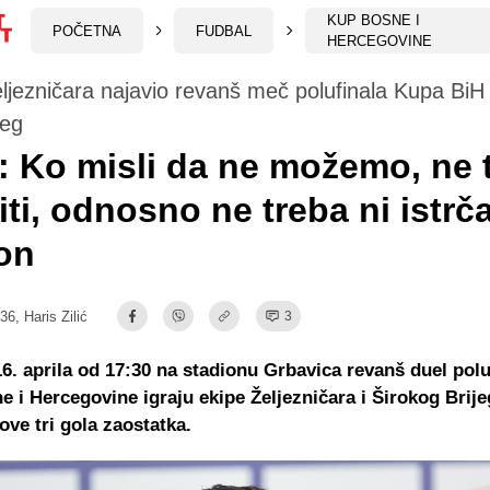
KUP BOSNE I
POČETNA
FUDBAL
HERCEGOVINE
ljezničara najavio revanš meč polufinala Kupa BiH
jeg
: Ko misli da ne možemo, ne 
iti, odnosno ne treba ni istrča
on
:36,
Haris Zilić
3
16. aprila od 17:30 na stadionu Grbavica revanš duel polu
 i Hercegovine igraju ekipe Željezničara i Širokog Brije
ove tri gola zaostatka.