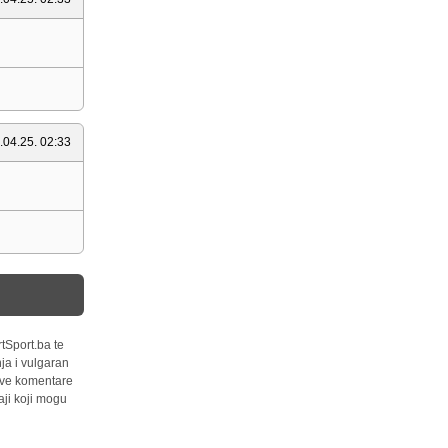
.04.25. 02:33
tSport.ba te
ja i vulgaran
 sve komentare
ji koji mogu