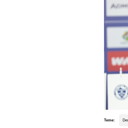
Teme:
Den