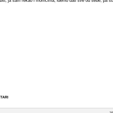
biti, ja sam rekao i momcima, idemo dati sve od sebe, pa št
TARI
16