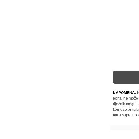
NAPOMENA:
K
portal ne može 
riječnik mogu b
koji krše pravi
biti u suprotnos