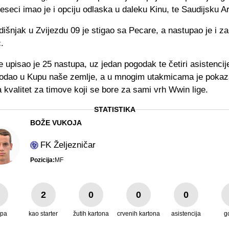
jeseci imao je i opciju odlaska u daleku Kinu, te Saudijsku Ar
išnjak u Zvijezdu 09 je stigao sa Pecare, a nastupao je i 
.
upisao je 25 nastupa, uz jedan pogodak te četiri asistencij
dodao u Kupu naše zemlje, a u mnogim utakmicama je pokaz
 kvalitet za timove koji se bore za sami vrh Wwin lige.
STATISTIKA
BOŽE VUKOJA
FK Željezničar
Pozicija:
MF
2
0
0
0
upa
kao starter
žutih kartona
crvenih kartona
asistencija
g