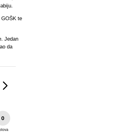
abiju.
za GOŠK te
e. Jedan
ao da
0
olova