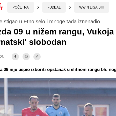
POČETNA
FUDBAL
WWIN LIGA BIH
 stigao u Etno selo i mnoge tada iznenadio
zda 09 u nižem rangu, Vukoja
matski' slobodan
:26,
a 09 nije uspio izboriti opstanak u elitnom rangu bh. n