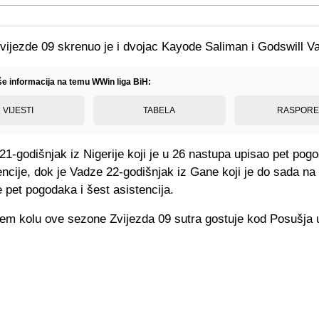
Zvijezde 09 skrenuo je i dvojac Kayode Saliman i Godswill V
iše informacija na temu WWin liga BiH:
VIJESTI
TABELA
RASPOR
21-godišnjak iz Nigerije koji je u 26 nastupa upisao pet pogo
tencije, dok je Vadze 22-godišnjak iz Gane koji je do sada na
 pet pogodaka i šest asistencija.
jem kolu ove sezone Zvijezda 09 sutra gostuje kod Posušja 