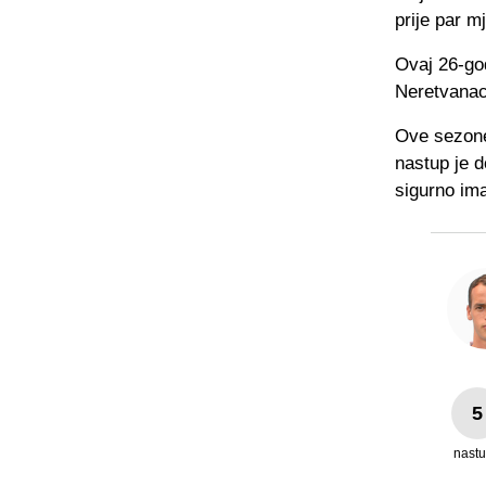
prije par m
Ovaj 26-god
Neretvanac
Ove sezone 
nastup je 
sigurno ima
5
nast