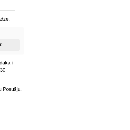
adze.
ED
daka i
 30
u Posušju.