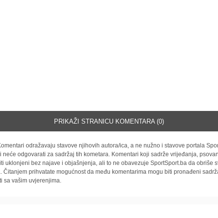
PRIKAŽI STRANICU KOMENTARA (0)
omentari odražavaju stavove njihovih autora/ica, a ne nužno i stavove portala Spor
i neće odgovarati za sadržaj tih kometara. Komentari koji sadrže vrijeđanja, psovan
iti uklonjeni bez najave i objašnjenja, ali to ne obavezuje SportSport.ba da obriše
la. Čitanjem prihvatate mogućnost da među komentarima mogu biti pronađeni sadrža
ti sa vašim uvjerenjima.