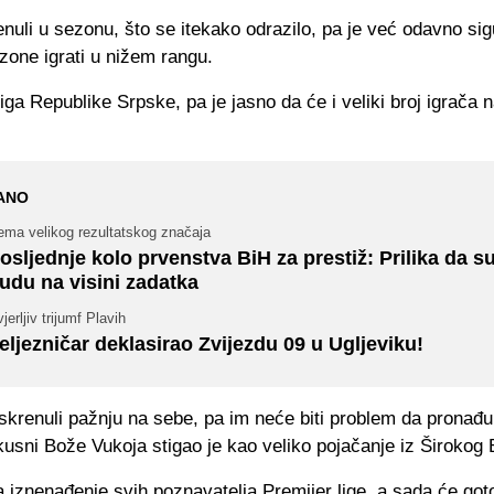
nuli u sezonu, što se itekako odrazilo, pa je već odavno si
zone igrati u nižem rangu.
liga Republike Srpske, pa je jasno da će i veliki broj igrača n
ANO
ema velikog rezultatskog značaja
osljednje kolo prvenstva BiH za prestiž: Prilika da su
udu na visini zadatka
jerljiv trijumf Plavih
eljezničar deklasirao Zvijezdu 09 u Ugljeviku!
skrenuli pažnju na sebe, pa im neće biti problem da pronađ
kusni Bože Vukoja stigao je kao veliko pojačanje iz Širokog 
na iznenađenje svih poznavatelja Premijer lige, a sada će go