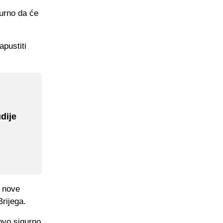
gurno da će
apustiti
dije
u nove
Brijega.
tovo sigurno