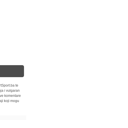
tSport.ba te
ja i vulgaran
 sve komentare
ji koji mogu