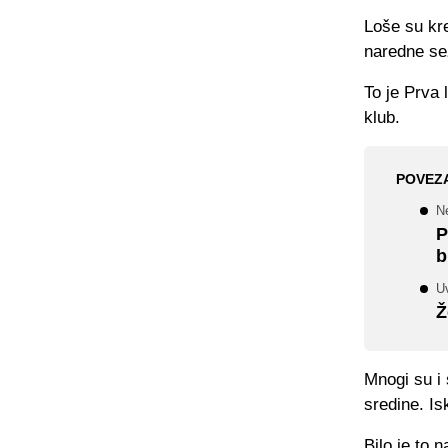
Loše su kre
naredne se
To je Prva 
klub.
POVEZ
N
P
b
Uv
Ž
Mnogi su i 
sredine. Is
Bilo je to 