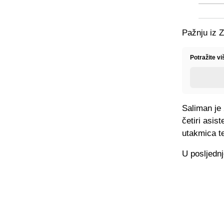
Pažnju iz 
Potražite v
Saliman je 
četiri asis
utakmica te
U posljedn