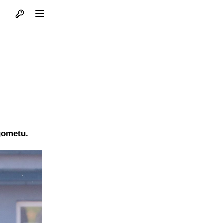
Otvori profil
Otvori meni
ogometu.