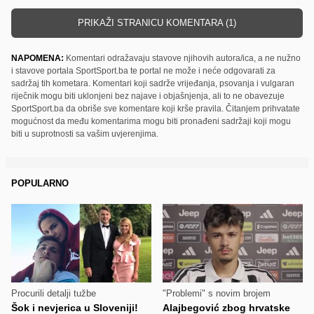
PRIKAŽI STRANICU KOMENTARA (1)
NAPOMENA:
Komentari odražavaju stavove njihovih autora/ica, a ne nužno
i stavove portala SportSport.ba te portal ne može i neće odgovarati za
sadržaj tih kometara. Komentari koji sadrže vrijeđanja, psovanja i vulgaran
riječnik mogu biti uklonjeni bez najave i objašnjenja, ali to ne obavezuje
SportSport.ba da obriše sve komentare koji krše pravila. Čitanjem prihvatate
mogućnost da među komentarima mogu biti pronađeni sadržaji koji mogu
biti u suprotnosti sa vašim uvjerenjima.
POPULARNO
Procurili detalji tužbe
"Problemi" s novim brojem
Šok i nevjerica u Sloveniji!
Alajbegović zbog hrvatske