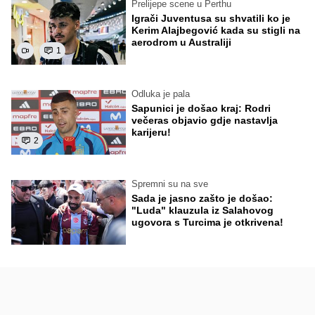
Prelijepe scene u Perthu
Igrači Juventusa su shvatili ko je
Kerim Alajbegović kada su stigli na
aerodrom u Australiji
1
Odluka je pala
Sapunici je došao kraj: Rodri
večeras objavio gdje nastavlja
karijeru!
2
Spremni su na sve
Sada je jasno zašto je došao:
"Luda" klauzula iz Salahovog
ugovora s Turcima je otkrivena!