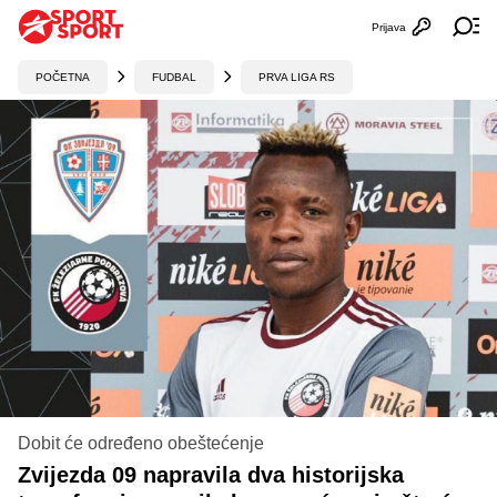
Prijava
Otvori profi
Ot
POČETNA
FUDBAL
PRVA LIGA RS
Dobit će određeno obeštećenje
Zvijezda 09 napravila dva historijska