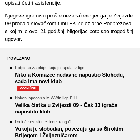
upisati četiri asistencije.
Njegove igre nisu prošle nezapaženo jer ga je Zvijezde
09 prodala slovačkom timu FK Železiarne Podbrezova
s kojim je ovaj 21-godišnji Nigerijac potpisao trogodišnji
ugovor.
POVEZANO
Potpisao za ekipu koja je ispala iz lige
Nikola Komazec nedavno napustio Slobodu,
sada ima novi klub
·
ZVANIČNO
Nakon ispadanja iz WWin lige BiH
Velika čistka u Zvijezdi 09 - Čak 13 igrača
napustilo klub
Da li će ostati u elitnom rangu?
Vukoja je slobodan, povezuju ga sa Širokim
Brijegom i Željezničarom