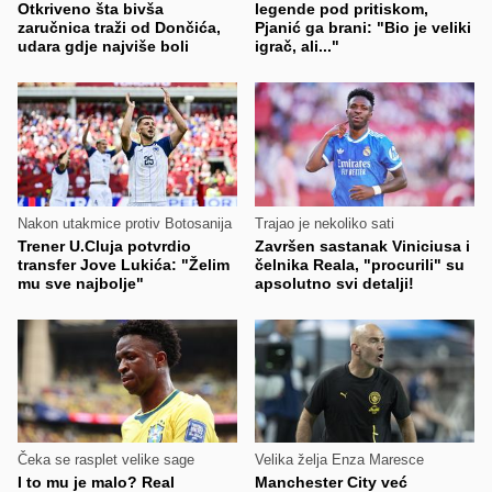
Otkriveno šta bivša
legende pod pritiskom,
zaručnica traži od Dončića,
Pjanić ga brani: "Bio je veliki
udara gdje najviše boli
igrač, ali..."
Nakon utakmice protiv Botosanija
Trajao je nekoliko sati
Trener U.Cluja potvrdio
Završen sastanak Viniciusa i
transfer Jove Lukića: "Želim
čelnika Reala, "procurili" su
mu sve najbolje"
apsolutno svi detalji!
Čeka se rasplet velike sage
Velika želja Enza Maresce
I to mu je malo? Real
Manchester City već