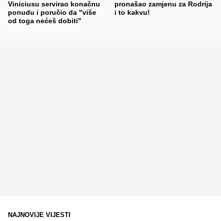
Viniciusu servirao konačnu
pronašao zamjenu za Rodrija
ponudu i poručio da "više
i to kakvu!
od toga nećeš dobiti"
NAJNOVIJE VIJESTI