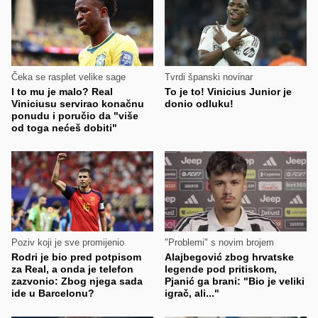
Čeka se rasplet velike sage
Tvrdi španski novinar
I to mu je malo? Real
To je to! Vinicius Junior je
Viniciusu servirao konačnu
donio odluku!
ponudu i poručio da "više
od toga nećeš dobiti"
Poziv koji je sve promijenio
"Problemi" s novim brojem
Rodri je bio pred potpisom
Alajbegović zbog hrvatske
za Real, a onda je telefon
legende pod pritiskom,
zazvonio: Zbog njega sada
Pjanić ga brani: "Bio je veliki
ide u Barcelonu?
igrač, ali..."