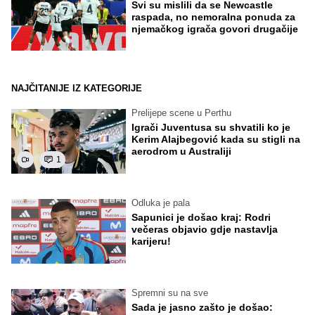
Svi su mislili da se Newcastle
raspada, no nemoralna ponuda za
njemačkog igrača govori drugačije
NAJČITANIJE IZ KATEGORIJE
Prelijepe scene u Perthu
Igrači Juventusa su shvatili ko je
Kerim Alajbegović kada su stigli na
aerodrom u Australiji
1
Odluka je pala
Sapunici je došao kraj: Rodri
večeras objavio gdje nastavlja
karijeru!
Spremni su na sve
Sada je jasno zašto je došao: