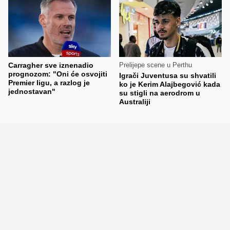
Carragher sve iznenadio
Prelijepe scene u Perthu
prognozom: "Oni će osvojiti
Igrači Juventusa su shvatili
Premier ligu, a razlog je
ko je Kerim Alajbegović kada
jednostavan"
su stigli na aerodrom u
Australiji