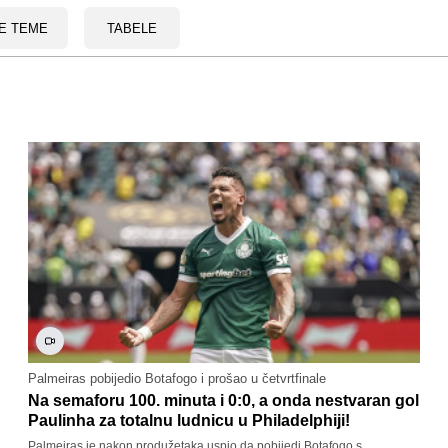
E TEME
TABELE
Palmeiras pobijedio Botafogo i prošao u četvrtfinale
Na semaforu 100. minuta i 0:0, a onda nestvaran gol
Paulinha za totalnu ludnicu u Philadelphiji!
Palmeiras je nakon produžetaka uspio da pobijedi Botafogo s