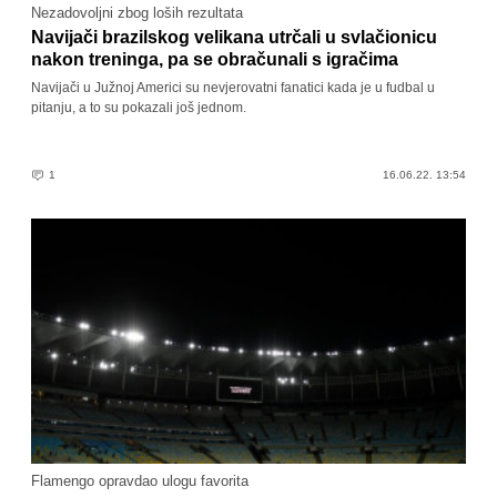
Nezadovoljni zbog loših rezultata
Navijači brazilskog velikana utrčali u svlačionicu
nakon treninga, pa se obračunali s igračima
Navijači u Južnoj Americi su nevjerovatni fanatici kada je u fudbal u
pitanju, a to su pokazali još jednom.
1
16.06.22. 13:54
Flamengo opravdao ulogu favorita