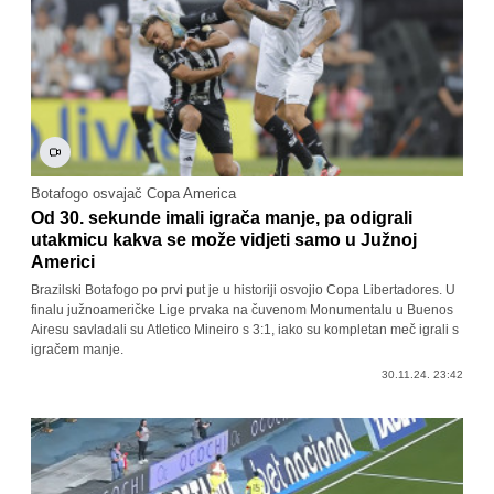
Botafogo osvajač Copa America
Od 30. sekunde imali igrača manje, pa odigrali
utakmicu kakva se može vidjeti samo u Južnoj
Americi
Brazilski Botafogo po prvi put je u historiji osvojio Copa Libertadores. U
finalu južnoameričke Lige prvaka na čuvenom Monumentalu u Buenos
Airesu savladali su Atletico Mineiro s 3:1, iako su kompletan meč igrali s
igračem manje.
30.11.24. 23:42