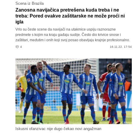
Scena iz Brazila
Zanosna navijačica pretrešena kuda treba i ne
treba: Pored ovakve zaštitarske ne može proći ni
igla
Vrlo su česte scene da navijači na utakmice uspiju raznorazne
predmete s kojim na kraju gađaju sudije. Često dio krivice snose i
zaštitari, međutim i onih koji svoj posao obavljaju krajnje profesionalno.
4
16.11.22. 17:54
Iskusni ofanzivac nije dugo čekao novi angažman