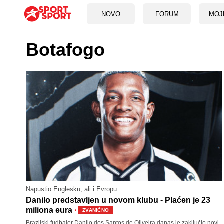
NOVO
FORUM
MOJ
Botafogo
Napustio Englesku, ali i Evropu
Danilo predstavljen u novom klubu - Plaćen je 23
·
miliona eura
ZVANIČNO
Brazilski fudbaler Danilo dos Santos de Oliveira danas je zaključio novi