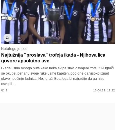
Botafogo je peti
Najtužnija "proslava" trofeja ikada - Njihova lica
govore apsolutno sve
Gledali smo mnogo puta kako neka ekipa slavi osvojeni trofej. Svi igrači
se okupe, pehar u svoje ruke uzme kapiten, podigne ga visoko iznad
glave i počinje ludnica. No, igrači Botafoga bi najradije da ga nisu
osvojili...
3
10.04.23. 17:22