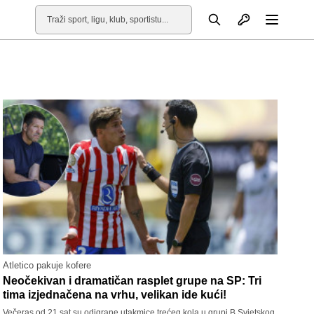
Otvori profil
Pretraga
Otvori
Atletico pakuje kofere
Neočekivan i dramatičan rasplet grupe na SP: Tri
tima izjednačena na vrhu, velikan ide kući!
Večeras od 21 sat su odigrane utakmice trećeg kola u grupi B Svjetskog