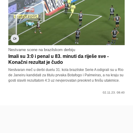
Nestvarne scene na brazilskom derbiju
Imali su 3:0 i penal u 83. minuti da riješe sve -
Konačni rezultat je čudo
Nestvaran meč u derbi duelu 31. kola brazilske Serie A odigrali su u Rio
de Janeiru kandidati za titulu prvaka Botafogo i Palmeiras, a na kraju su
gosti slavili rezultatom 4:3 uz nevjerovatan preokret u finišu utakmice.
02.11.23. 08:40