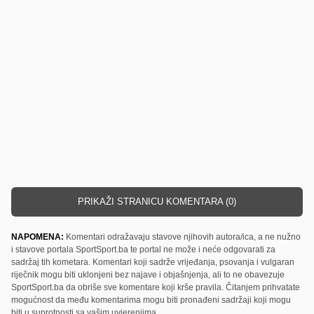
PRIKAŽI STRANICU KOMENTARA (0)
NAPOMENA:
Komentari odražavaju stavove njihovih autora/ica, a ne nužno
i stavove portala SportSport.ba te portal ne može i neće odgovarati za
sadržaj tih kometara. Komentari koji sadrže vrijeđanja, psovanja i vulgaran
riječnik mogu biti uklonjeni bez najave i objašnjenja, ali to ne obavezuje
SportSport.ba da obriše sve komentare koji krše pravila. Čitanjem prihvatate
mogućnost da među komentarima mogu biti pronađeni sadržaji koji mogu
biti u suprotnosti sa vašim uvjerenjima.