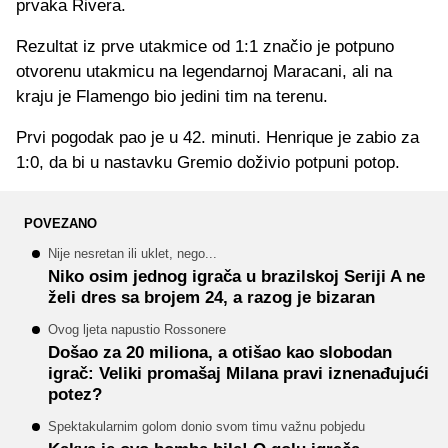
prvaka Rivera.
Rezultat iz prve utakmice od 1:1 značio je potpuno
otvorenu utakmicu na legendarnoj Maracani, ali na
kraju je Flamengo bio jedini tim na terenu.
Prvi pogodak pao je u 42. minuti. Henrique je zabio za
1:0, da bi u nastavku Gremio doživio potpuni potop.
POVEZANO
Nije nesretan ili uklet, nego...
Niko osim jednog igrača u brazilskoj Seriji A ne
želi dres sa brojem 24, a razog je bizaran
Ovog ljeta napustio Rossonere
Došao za 20 miliona, a otišao kao slobodan
igrač: Veliki promašaj Milana pravi iznenađujući
potez?
Spektakularnim golom donio svom timu važnu pobjedu