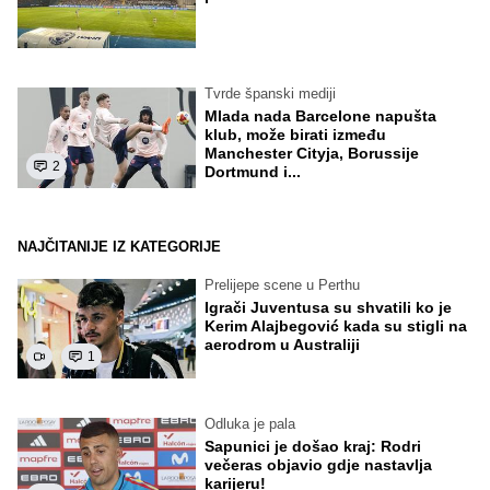
Tvrde španski mediji
Mlada nada Barcelone napušta
klub, može birati između
Manchester Cityja, Borussije
2
Dortmund i...
NAJČITANIJE IZ KATEGORIJE
Prelijepe scene u Perthu
Igrači Juventusa su shvatili ko je
Kerim Alajbegović kada su stigli na
aerodrom u Australiji
1
Odluka je pala
Sapunici je došao kraj: Rodri
večeras objavio gdje nastavlja
karijeru!