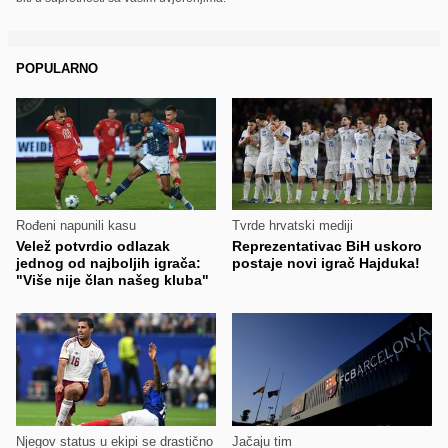
POPULARNO
Rođeni napunili kasu
Tvrde hrvatski mediji
Velež potvrdio odlazak
Reprezentativac BiH uskoro
jednog od najboljih igrača:
postaje novi igrač Hajduka!
"Više nije član našeg kluba"
Njegov status u ekipi se drastično
Jačaju tim