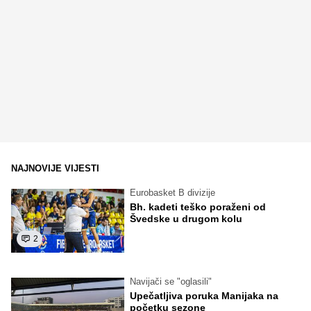
NAJNOVIJE VIJESTI
Eurobasket B divizije
Bh. kadeti teško poraženi od
Švedske u drugom kolu
2
Navijači se "oglasili"
Upečatljiva poruka Manijaka na
početku sezone