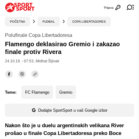
Prijava
Otvori profi
Ot
POČETNA
FUDBAL
COPA LIBERTADORES
Polufinale Copa Libertadoresa
Flamengo deklasirao Gremio i zakazao
finale protiv Rivera
24.10.19. - 07:53,
Midhat Šljivak
Teme:
FC Flamengo
Gremio
Dodajte SportSport u vaš Google izbor
Nakon što je u duelu argentinskih velikana River
prošao u finale Copa Libertadoresa preko Boce