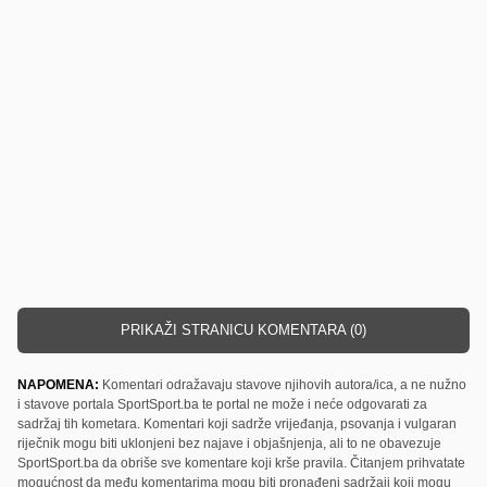
PRIKAŽI STRANICU KOMENTARA (0)
NAPOMENA:
Komentari odražavaju stavove njihovih autora/ica, a ne nužno
i stavove portala SportSport.ba te portal ne može i neće odgovarati za
sadržaj tih kometara. Komentari koji sadrže vrijeđanja, psovanja i vulgaran
riječnik mogu biti uklonjeni bez najave i objašnjenja, ali to ne obavezuje
SportSport.ba da obriše sve komentare koji krše pravila. Čitanjem prihvatate
mogućnost da među komentarima mogu biti pronađeni sadržaji koji mogu