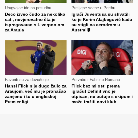
Urugvajac ide na posudbu
Prelijepe scene u Perthu
Deco izveo čudo za nekoliko
Igrači Juventusa su shvatili
sati, nevjerovatno šta je
ko je Kerim Alajbegović kada
ispregovarao s Liverpoolom
su stigli na aerodrom u
za Arauja
Australiji
Favoriti su za dovođenje
Potvrdio i Fabrizio Romano
Hansi Flick nije dugo žalio za
Flick bez milosti prema
Araujom, već mu je pronašao
igraču! Definitivno je
zamjenu i to u engleskoj
otpisan, ne putuje s ekipom i
Premier ligi
može tražiti novi klub