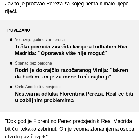
Javno je prozvao Pereza za kojeg nema nimalo lijepe
riječi.
POVEZANO
Već dvije godine van terena
Teška povreda završila karijeru fudbalera Real
Madrida: "Oporavak više nije moguć"
Španac bez pardona
Rodri je dokrajčio razočaranog Vinija: "Iskren
da budem, on je za mene treći najbolji"
Carlo Ancelotti u nevjerici
Nestvarna odluka Florentina Pereza, Real će biti
u ozbiljnim problemima
"Dok god je Florentino Perez predsjednik Real Madrida
bit ću itekako zabrinut. On je veoma zlonamjerna osoba
i tvrdoglav čovjek".