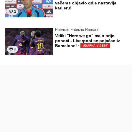
večeras objavio gdje nastavlja
karijeru!
2
Potvrdio Fabrizio Romano
Veliki "Here we go" malo prije
ponoći - Liverpool se pojačao iz
·
Barcelone!
UDARNA VIJEST
2