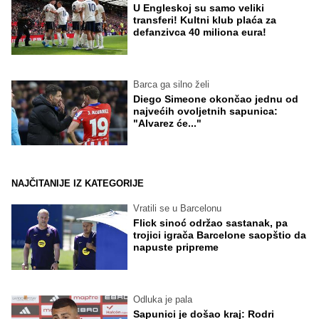
U Engleskoj su samo veliki
transferi! Kultni klub plaća za
defanzivca 40 miliona eura!
Barca ga silno želi
Diego Simeone okončao jednu od
najvećih ovoljetnih sapunica:
"Alvarez će..."
NAJČITANIJE IZ KATEGORIJE
Vratili se u Barcelonu
Flick sinoć održao sastanak, pa
trojici igrača Barcelone saopštio da
napuste pripreme
Odluka je pala
Sapunici je došao kraj: Rodri