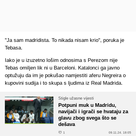
"Ja sam madridista. To nikada nisam krio", poruka je
Tebasa.
Iako je u izuzetno lošim odnosima s Perezom nije
Tebas omiljen lik ni u Barceloni. Katalonci ga javno
optužuju da im je pokušao namjestiti aferu Negreira o
kupovini sudija i to skupa s ljudima iz Real Madrida.
Stigle užasne vijesti
Potpuni muk u Madridu,
navijači i igrači se hvataju za
glavu zbog svega što se
dešava
1
09.11.24. 18:05