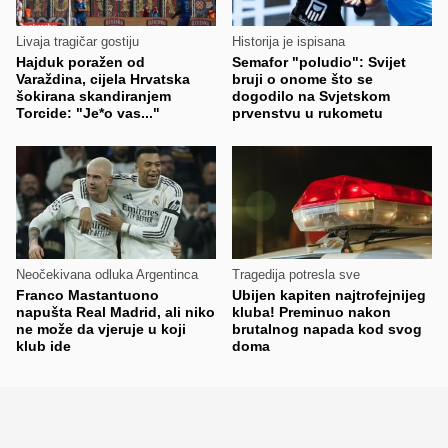
Livaja tragičar gostiju
Historija je ispisana
Hajduk poražen od
Semafor "poludio": Svijet
Varaždina, cijela Hrvatska
bruji o onome što se
šokirana skandiranjem
dogodilo na Svjetskom
Torcide: "Je*o vas..."
prvenstvu u rukometu
Neočekivana odluka Argentinca
Tragedija potresla sve
Franco Mastantuono
Ubijen kapiten najtrofejnijeg
napušta Real Madrid, ali niko
kluba! Preminuo nakon
ne može da vjeruje u koji
brutalnog napada kod svog
klub ide
doma