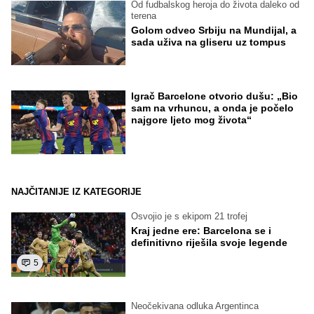
Od fudbalskog heroja do života daleko od
terena
Golom odveo Srbiju na Mundijal, a
sada uživa na gliseru uz tompus
Igrač Barcelone otvorio dušu: „Bio
sam na vrhuncu, a onda je počelo
najgore ljeto mog života“
NAJČITANIJE IZ KATEGORIJE
Osvojio je s ekipom 21 trofej
Kraj jedne ere: Barcelona se i
definitivno riješila svoje legende
5
Neočekivana odluka Argentinca