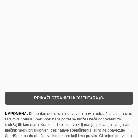
PRIKAŽI STRANICU KOMENTARA (0)
NAPOMENA:
Komentari odražavaju stavove njihovih autora/ica, a ne nužno
i stavove portala SportSport.ba te portal ne može i neće odgovarati za
sadržaj tih kometara. Komentari koji sadrže vrijeđanja, psovanja i vulgaran
riječnik mogu biti uklonjeni bez najave i objašnjenja, ali to ne obavezuje
SportSport.ba da obriše sve komentare koji krše pravila. Čitanjem prihvatate