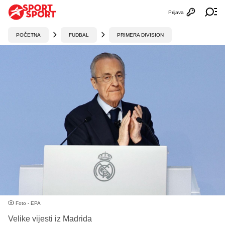
Prijava
Otvori profi
Ot
POČETNA
FUDBAL
PRIMERA DIVISION
Foto - EPA
Velike vijesti iz Madrida