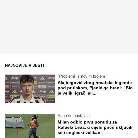
NAJNOVIJE VIJESTI
"Problemi" s novim brojem
Alajbegović zbog hrvatske legende
pod pritiskom, Pjanić ga brani: "Bio
je veliki igrač, ali..."
Saga se nastavlja
Milan odbio prvu ponudu za
Rafaela Leaa, u cijelu priču uključili
se i engleski velikani