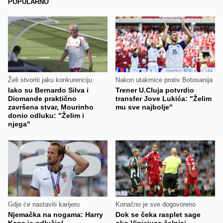
POPULARNO
Želi stvoriti jaku konkurenciju
Nakon utakmice protiv Botosanija
Iako su Bernardo Silva i
Trener U.Cluja potvrdio
Diomande praktično
transfer Jove Lukića: "Želim
završena stvar, Mourinho
mu sve najbolje"
donio odluku: "Želim i
njega"
Gdje će nastaviti karijeru
Konačno je sve dogovoreno
Njemačka na nogama: Harry
Dok se čeka rasplet sage
Kane je odlučio!
oko Viniciusa čelnici