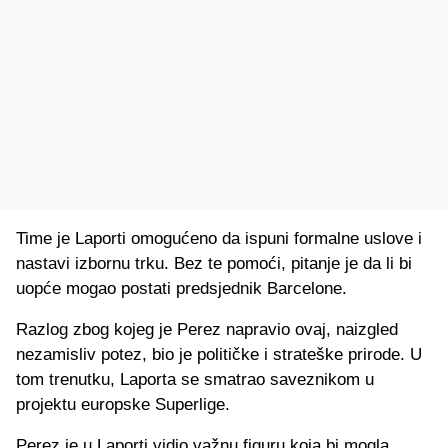
Time je Laporti omogućeno da ispuni formalne uslove i
nastavi izbornu trku. Bez te pomoći, pitanje je da li bi
uopće mogao postati predsjednik Barcelone.
Razlog zbog kojeg je Perez napravio ovaj, naizgled
nezamisliv potez, bio je političke i strateške prirode. U
tom trenutku, Laporta se smatrao saveznikom u
projektu europske Superlige.
Perez je u Laporti vidio važnu figuru koja bi mogla