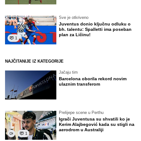
Sve je otkriveno
Juventus donio ključnu odluku o
bh. talentu: Spalletti ima poseban
plan za Ličinu!
1
NAJČITANIJE IZ KATEGORIJE
Jačaju tim
Barcelona oborila rekord novim
ulaznim transferom
Prelijepe scene u Perthu
Igrači Juventusa su shvatili ko je
Kerim Alajbegović kada su stigli na
aerodrom u Australiji
1