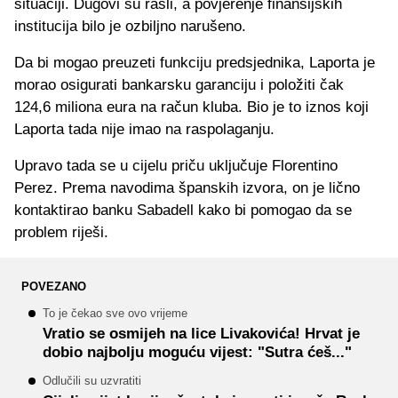
situaciji. Dugovi su rasli, a povjerenje finansijskih
institucija bilo je ozbiljno narušeno.
Da bi mogao preuzeti funkciju predsjednika, Laporta je
morao osigurati bankarsku garanciju i položiti čak
124,6 miliona eura na račun kluba. Bio je to iznos koji
Laporta tada nije imao na raspolaganju.
Upravo tada se u cijelu priču uključuje Florentino
Perez. Prema navodima španskih izvora, on je lično
kontaktirao banku Sabadell kako bi pomogao da se
problem riješi.
POVEZANO
To je čekao sve ovo vrijeme
Vratio se osmijeh na lice Livakovića! Hrvat je
dobio najbolju moguću vijest: "Sutra ćeš..."
Odlučili su uzvratiti