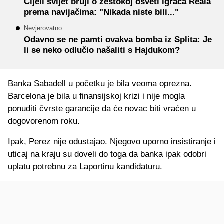
Cijeli svijet bruji o žestokoj osveti igrača Reala
prema navijačima: "Nikada niste bili..."
Nevjerovatno
Odavno se ne pamti ovakva bomba iz Splita: Je
li se neko odlučio našaliti s Hajdukom?
Banka Sabadell u početku je bila veoma oprezna.
Barcelona je bila u finansijskoj krizi i nije mogla
ponuditi čvrste garancije da će novac biti vraćen u
dogovorenom roku.
Ipak, Perez nije odustajao. Njegovo uporno insistiranje i
uticaj na kraju su doveli do toga da banka ipak odobri
uplatu potrebnu za Laportinu kandidaturu.