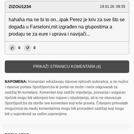
ZIZOU1234
19.01.26. 09:35
hahaha ma ne bi to on...ipak Perez je kriv za sve što se
događa u Farseloni,mit izgrađen na glupostima a
prodaju se za eure i uprava i navijači...
0
0
PRIKAŽI STRANICU KOMENTARA (4)
NAPOMENA:
Komentari odražavaju stavove njihovih autora/ica, a ne nužno
i stavove portala SportSport.ba te portal ne može i neće odgovarati za
sadržaj tih kometara. Komentari koji sadrže vrijeđanja, psovanja i vulgaran
riječnik mogu biti uklonjeni bez najave i objašnjenja, ali to ne obavezuje
SportSport.ba da obriše sve komentare koji krše pravila. Čitanjem prihvatate
mogućnost da među komentarima mogu biti pronađeni sadržaji koji mogu
biti u suprotnosti sa vašim uvjerenjima.