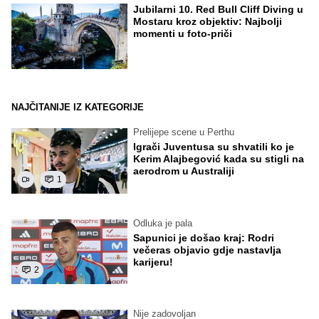
Jubilarni 10. Red Bull Cliff Diving u
Mostaru kroz objektiv: Najbolji
momenti u foto-priči
NAJČITANIJE IZ KATEGORIJE
Prelijepe scene u Perthu
Igrači Juventusa su shvatili ko je
Kerim Alajbegović kada su stigli na
aerodrom u Australiji
1
Odluka je pala
Sapunici je došao kraj: Rodri
večeras objavio gdje nastavlja
karijeru!
2
Nije zadovoljan