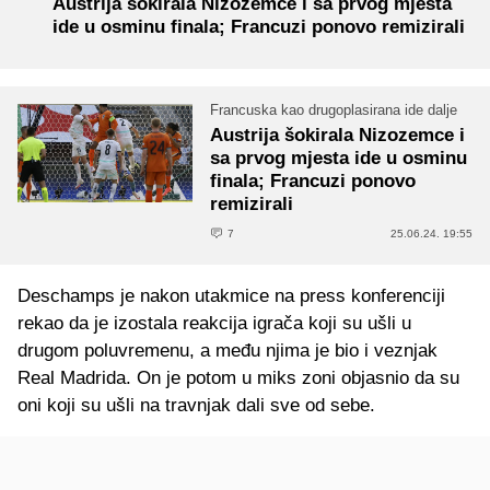
Austrija šokirala Nizozemce i sa prvog mjesta
ide u osminu finala; Francuzi ponovo remizirali
Francuska kao drugoplasirana ide dalje
Austrija šokirala Nizozemce i
sa prvog mjesta ide u osminu
finala; Francuzi ponovo
remizirali
7
25.06.24. 19:55
Deschamps je nakon utakmice na press konferenciji
rekao da je izostala reakcija igrača koji su ušli u
drugom poluvremenu, a među njima je bio i veznjak
Real Madrida. On je potom u miks zoni objasnio da su
oni koji su ušli na travnjak dali sve od sebe.