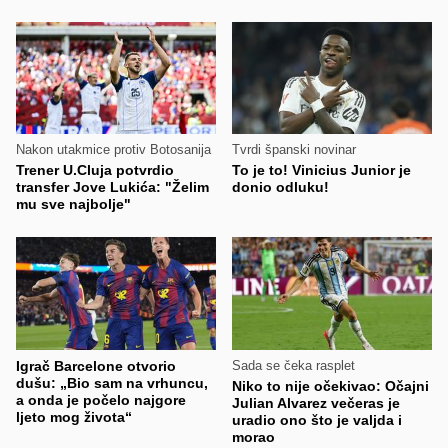
Nakon utakmice protiv Botosanija
Tvrdi španski novinar
Trener U.Cluja potvrdio
To je to! Vinicius Junior je
transfer Jove Lukića: "Želim
donio odluku!
mu sve najbolje"
Igrač Barcelone otvorio
Sada se čeka rasplet
dušu: „Bio sam na vrhuncu,
Niko to nije očekivao: Očajni
a onda je počelo najgore
Julian Alvarez večeras je
ljeto mog života“
uradio ono što je valjda i
morao