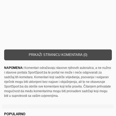
PRIKAŽI STRANICU KOMENTARA (0)
NAPOMENA:
Komentari odražavaju stavove njihovih autora/ica, a ne nužno
i stavove portala SportSport.ba te portal ne može i neće odgovarati za
sadržaj tih kometara. Komentari koji sadrže vrijeđanja, psovanja i vulgaran
riječnik mogu biti uklonjeni bez najave i objašnjenja, ali to ne obavezuje
SportSport.ba da obriše sve komentare koji krše pravila. Čitanjem prihvatate
mogućnost da među komentarima mogu biti pronađeni sadržaji koji mogu
biti u suprotnosti sa vašim uvjerenjima.
POPULARNO