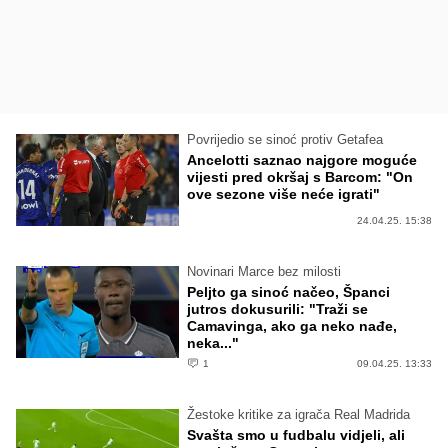
Povrijedio se sinoć protiv Getafea
Ancelotti saznao najgore moguće
vijesti pred okršaj s Barcom: "On
ove sezone više neće igrati"
24.04.25. 15:38
Novinari Marce bez milosti
Peljto ga sinoć načeo, Španci
jutros dokusurili: "Traži se
Camavinga, ako ga neko nađe,
neka..."
1
09.04.25. 13:33
Žestoke kritike za igrača Real Madrida
Svašta smo u fudbalu vidjeli, ali