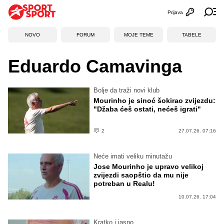
Prijava
Otvori profi
Ot
NOVO
FORUM
MOJE TEME
TABELE
Eduardo Camavinga
Bolje da traži novi klub
Mourinho je sinoć šokirao zvijezdu:
"Džaba ćeš ostati, nećeš igrati"
2
27.07.26. 07:16
Neće imati veliku minutažu
Jose Mourinho je upravo velikoj
zvijezdi saopštio da mu nije
potreban u Realu!
10.07.26. 17:04
Kratko i jasno