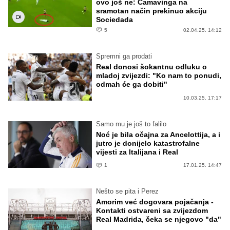
ovo još ne: Camavinga na
sramotan način prekinuo akciju
Sociedada
5
02.04.25. 14:12
Spremni ga prodati
Real donosi šokantnu odluku o
mladoj zvijezdi: "Ko nam to ponudi,
odmah će ga dobiti"
10.03.25. 17:17
Samo mu je još to falilo
Noć je bila očajna za Ancelottija, a i
jutro je donijelo katastrofalne
vijesti za Italijana i Real
1
17.01.25. 14:47
Nešto se pita i Perez
Amorim već dogovara pojačanja -
Kontakti ostvareni sa zvijezdom
Real Madrida, čeka se njegovo "da"