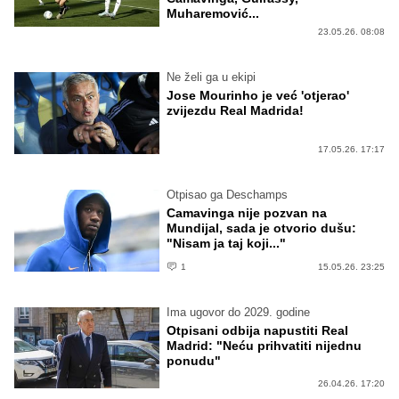
Muharemović...
23.05.26. 08:08
Ne želi ga u ekipi
Jose Mourinho je već 'otjerao'
zvijezdu Real Madrida!
17.05.26. 17:17
Otpisao ga Deschamps
Camavinga nije pozvan na
Mundijal, sada je otvorio dušu:
"Nisam ja taj koji..."
1
15.05.26. 23:25
Ima ugovor do 2029. godine
Otpisani odbija napustiti Real
Madrid: "Neću prihvatiti nijednu
ponudu"
26.04.26. 17:20