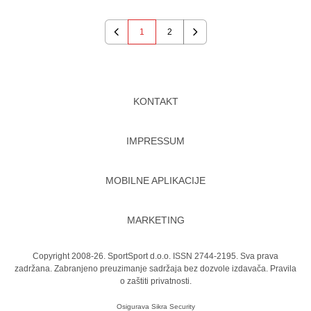
1
2
Previous
Next
KONTAKT
IMPRESSUM
MOBILNE APLIKACIJE
MARKETING
Copyright 2008-26. SportSport d.o.o. ISSN 2744-2195. Sva prava
zadržana. Zabranjeno preuzimanje sadržaja bez dozvole izdavača.
Pravila
o zaštiti privatnosti.
Osigurava
Sikra Security