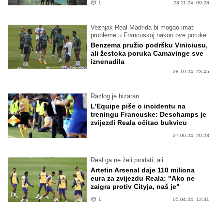
1
23.11.24. 09:28
Veznjak Real Madrida bi mogao imati
probleme u Francuskoj nakon ove poruke
Benzema pružio podršku Viniciusu,
ali žestoka poruka Camavinge sve
iznenadila
28.10.24. 23:45
Razlog je bizaran
L'Equipe piše o incidentu na
treningu Francuske: Deschamps je
zvijezdi Reala očitao bukvicu
27.06.24. 20:28
Real ga ne želi prodati, ali...
Artetin Arsenal daje 110 miliona
eura za zvijezdu Reala: "Ako ne
zaigra protiv Cityja, naš je"
1
05.04.24. 12:31