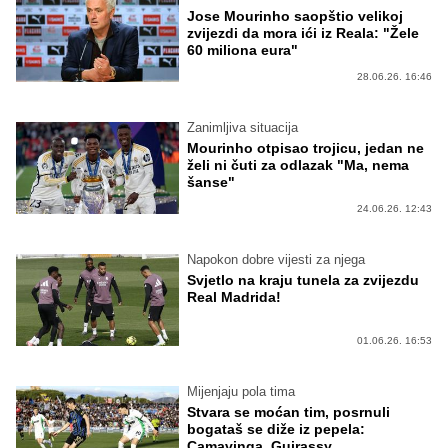
Jose Mourinho saopštio velikoj
zvijezdi da mora ići iz Reala: "Žele
60 miliona eura"
28.06.26. 16:46
Zanimljiva situacija
Mourinho otpisao trojicu, jedan ne
želi ni čuti za odlazak "Ma, nema
šanse"
24.06.26. 12:43
Napokon dobre vijesti za njega
Svjetlo na kraju tunela za zvijezdu
Real Madrida!
01.06.26. 16:53
Mijenjaju pola tima
Stvara se moćan tim, posrnuli
bogataš se diže iz pepela:
Camavinga, Guirassy,