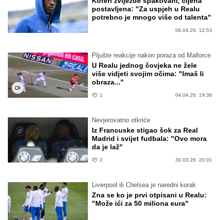
Koferi zvijezde spakovani, cijena
postavljena: "Za uspjeh u Realu
potrebno je mnogo više od talenta"
06.04.26. 12:53
Pljušte reakcije nakon poraza od Mallorce
U Realu jednog čovjeka ne žele
više vidjeti svojim očima: "Imaš li
obraza..."
1
04.04.26. 19:36
Nevjerovatno otkriće
Iz Francuske stigao šok za Real
Madrid i svijet fudbala: "Ovo mora
da je laž"
2
30.03.26. 20:01
Liverpool ili Chelsea je naredni korak
Zna se ko je prvi otpisani u Realu:
"Može ići za 50 miliona eura"