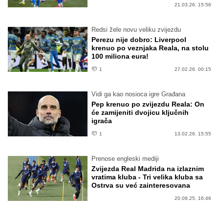
21.03.26. 15:56
Redsi žele novu veliku zvijezdu
Perezu nije dobro: Liverpool
krenuo po veznjaka Reala, na stolu
100 miliona eura!
1
27.02.26. 00:15
Vidi ga kao nosioca igre Građana
Pep krenuo po zvijezdu Reala: On
će zamijeniti dvojicu ključnih
igrača
1
13.02.26. 15:55
Prenose engleski mediji
Zvijezda Real Madrida na izlaznim
vratima kluba - Tri velika kluba sa
Ostrva su već zainteresovana
20.09.25. 16:46