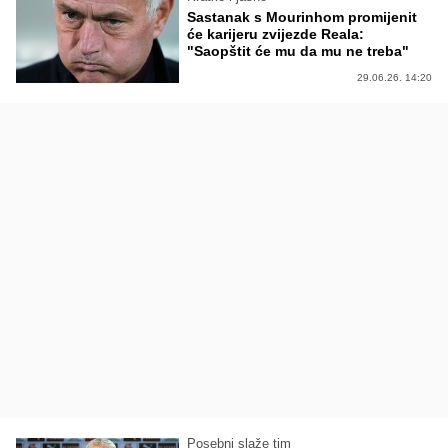
Sastanak s Mourinhom promijenit
će karijeru zvijezde Reala:
"Saopštit će mu da mu ne treba"
29.06.26. 14:20
Posebni slaže tim