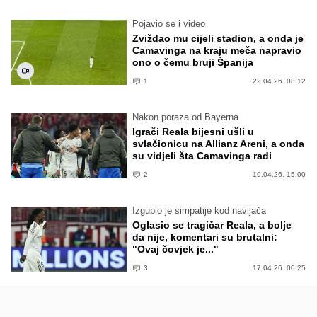
Pojavio se i video
Zviždao mu cijeli stadion, a onda je
Camavinga na kraju meča napravio
ono o čemu bruji Španija
1
22.04.26. 08:12
Nakon poraza od Bayerna
Igrači Reala bijesni ušli u
svlačionicu na Allianz Areni, a onda
su vidjeli šta Camavinga radi
2
19.04.26. 15:00
Izgubio je simpatije kod navijača
Oglasio se tragičar Reala, a bolje
da nije, komentari su brutalni:
"Ovaj čovjek je..."
3
17.04.26. 00:25