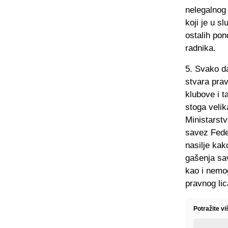
nelegalnog
koji je u s
ostalih pon
radnika.
5. Svako da
stvara pra
klubove i t
stoga velik
Ministarstv
savez Fede
nasilje kak
gašenja sa
kao i nemog
pravnog lic
Potražite v