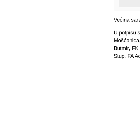
Većina sara
U potpisu 
Mošćanica,
Butmir, FK
Stup, FA A