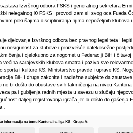
 sastava Izvršnog odbora FSKS i generalnog sekretara Erm
lužbi nelegalnog I0 FSKS i provodi zamisli svog oca Fuada Čo
ovnim pokušajima discipliniranja njima nepoželjnih klubova i
lje djelovanje Izvršnog odbora bez pravnog legaliteta i legit
vnu nesigunost za klubove i proizvešće dalekosežne posljed
akmičenja i cjelokupno za nogomet u Federaciji BiH i čitavoj 
a većina sarajevskih klubova smatra i poziva sve relevantne 
o sporta i kulture KS, Ministarstvo pravde i uprave KS, Nog
racije BiH i druge zakonite i nadležne subjekte da zaustave
o ne bi došlo do obustave svih takmičenja na nivou Kantona
veza pa i gubljenja radnih mjesta u savezu u slučaju njegov
ućnost daljeg registrovanja igrača jer bi došlo do gašenja
a .
iše informacija na temu Kantonalna liga KS - Grupa A: