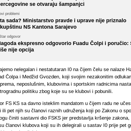
ercegovine se otvaraju šampanjci
ovi problemi
ta sada? Ministarstvo pravde i uprave nije priznalo
kupštinu NS Kantona Sarajevo
štar odgovor
agoda ekspresno odgovorio Fuadu Čolpi i poručio: 
iše nije opcija
najemo nelegalan i nestatutaran I0 na čijem čelu se nalaze 
ad Čolpa i Medžid Gvozden, koji svojim nezakonitim odluka
 prema, neposlušnim, klubovima i sportskim radnicima nasta
etrogradnu politiku zbog koje su se klubovi i pobunili.
bor FS KS sa davno isteklim mandatom u čijem radu ne učestv
ri ili pet njih su članovi raznih udruženja koji po Zakonu o sp
ogu činiti sastavni dio FSKS jer predstavlja kršenje zakona, t
isu članovi klubova koji su ih delegirali u sastav I0 prije pet