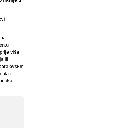
 nasilje u
ovi
ona
entu
rije više
 ili
sarajevskih
i plan
jučaka