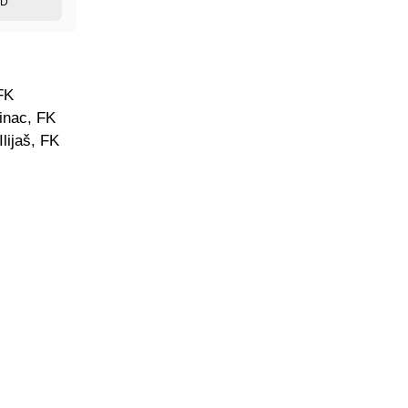
ED
FK
inac, FK
lijaš, FK