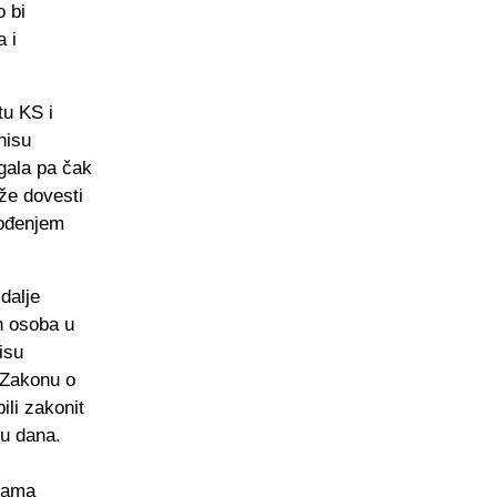
o bi
a i
tu KS i
nisu
agala pa čak
že dovesti
vođenjem
dalje
h osoba u
nisu
 Zakonu o
ili zakonit
nu dana.
ukama