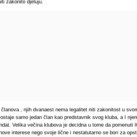
niti zakonito djeluju.
 članova , njih dvanaest nema legalitet niti zakonitost u svo
 ostaje samo jedan član kao predstavnik svog kluba, a I nje
ndat. Velika večina klubova je decidna u tome da pomenuti 
hove interese nego svoje lične i nestatutarno se bori za opst