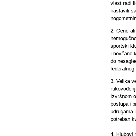
vlast radi 
nastavili s
nogometnim
2. Generaln
nemogučnos
sportski kl
i novčano 
do nesagled
federalnog 
3. Velika v
rukovođenj
Izvršnom odb
postupali 
udrugama i 
potreban kv
4. Klubovi 