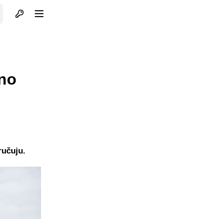
Otvori profil
Otvori meni
vno
ručuju.