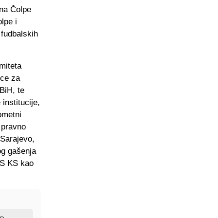
ina Čolpe
lpe i
 fudbalskih
imiteta
ice za
BiH, te
institucije,
ometni
 pravno
 Sarajevo,
og gašenja
 FS KS kao