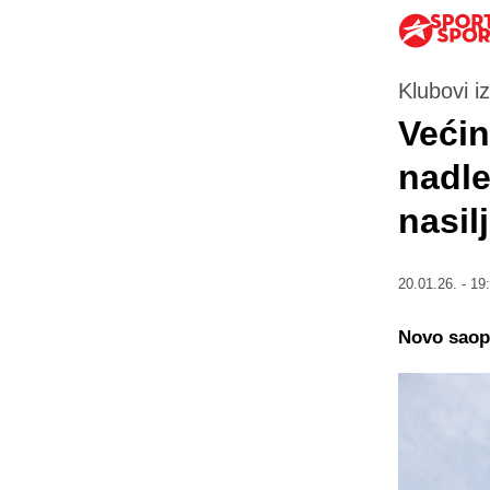
Klubovi i
Većin
nadle
nasil
20.01.26. - 19
Novo saopš