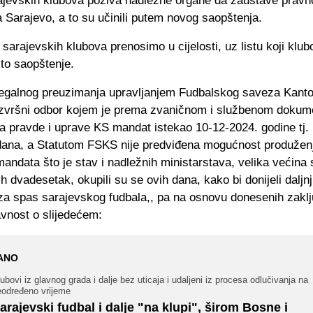
ajevskih klubova poziva nadležne organe da zaustave pravno
 Sarajevo, a to su učinili putem novog saopštenja.
sarajevskih klubova prenosimo u cijelosti, uz listu koji klub
sto saopštenje.
egalnog preuzimanja upravljanjem Fudbalskog saveza Kant
Izvršni odbor kojem je prema zvaničnom i službenom dokum
a pravde i uprave KS mandat istekao 10-12-2024. godine tj. p
dana, a Statutom FSKS nije predviđena mogućnost produženja
andata što je stav i nadležnih ministarstava, velika većina 
ih dvadesetak, okupili su se ovih dana, kako bi donijeli daljnj
 za spas sarajevskog fudbala,, pa na osnovu donesenih zakl
avnost o slijedećem:
ANO
ubovi iz glavnog grada i dalje bez uticaja i udaljeni iz procesa odlučivanja na
eodređeno vrijeme
arajevski fudbal i dalje "na klupi", širom Bosne i