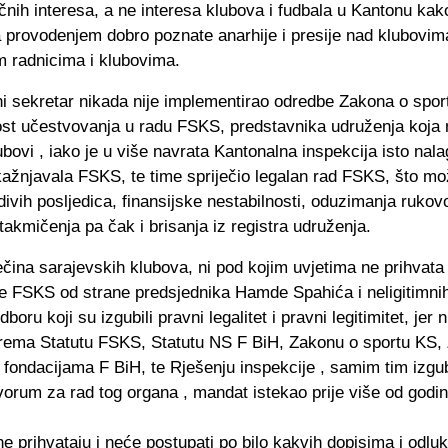
ličnih interesa, a ne interesa klubova i fudbala u Kantonu kak
a provodenjem dobro poznate anarhije i presije nad klubovim
 radnicima i klubovima.
i sekretar nikada nije implementirao odredbe Zakona o spor
t učestvovanja u radu FSKS, predstavnika udruženja koja 
ubovi , iako je u više navrata Kantonalna inspekcija isto nal
kažnjavala FSKS, te time spriječio legalan rad FSKS, što mo
ivih posljedica, finansijske nestabilnosti, oduzimanja ruko
takmičenja pa čak i brisanja iz registra udruženja.
ečina sarajevskih klubova, ni pod kojim uvjetima ne prihvata 
e FSKS od strane predsjednika Hamde Spahića i neligitimni
oru koji su izgubili pravni legalitet i pravni legitimitet, jer 
prema Statutu FSKS, Statutu NS F BiH, Zakonu o sportu KS,
fondacijama F BiH, te Rješenju inspekcije , samim tim izgub
orum za rad tog organa , mandat istekao prije više od godi
ne prihvataju i neće postupati po bilo kakvih dopisima i odl