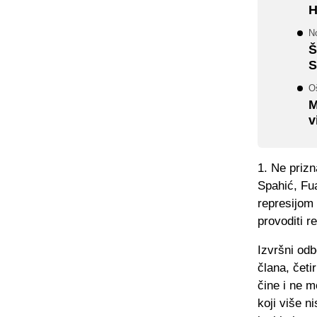
H
N
Š
S
O
M
v
1. Ne priz
Spahić, Fu
represijom
provoditi r
Izvršni od
člana, četi
čine i ne m
koji više n