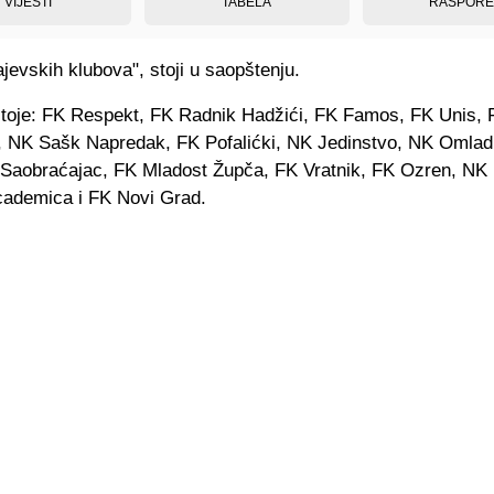
VIJESTI
TABELA
RASPOR
jevskih klubova", stoji u saopštenju.
stoje: FK Respekt, FK Radnik Hadžići, FK Famos, FK Unis, 
 NK Sašk Napredak, FK Pofalićki, NK Jedinstvo, NK Omlad
 Saobraćajac, FK Mladost Župča, FK Vratnik, FK Ozren, NK I
cademica i FK Novi Grad.