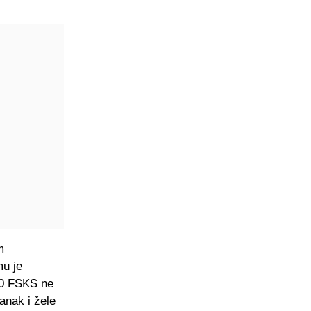
m
mu je
I0 FSKS ne
anak i žele