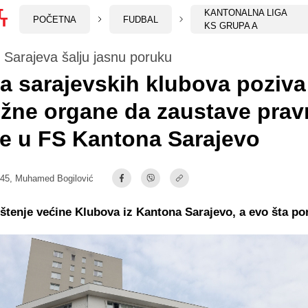
KANTONALNA LIGA
POČETNA
FUDBAL
KS GRUPA A
z Sarajeva šalju jasnu poruku
a sarajevskih klubova poziva
žne organe da zaustave pra
je u FS Kantona Sarajevo
:45,
Muhamed Bogilović
tenje većine Klubova iz Kantona Sarajevo, a evo šta po