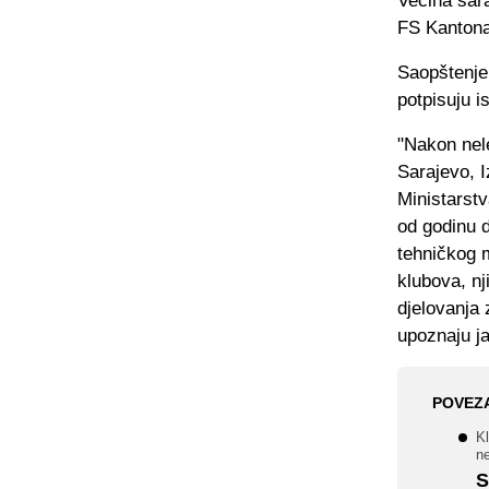
Većina sar
FS Kantona
Saopštenje 
potpisuju i
"Nakon nel
Sarajevo, 
Ministarstv
od godinu 
tehničkog m
klubova, nj
djelovanja
upoznaju j
POVEZ
Kl
n
S