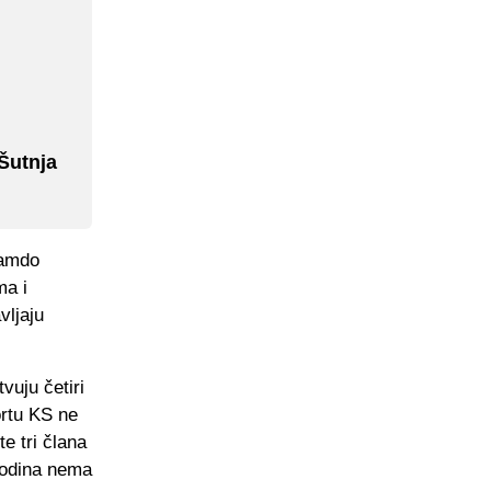
Šutnja
Hamdo
ma i
vljaju
uju četiri
ortu KS ne
e tri člana
 godina nema