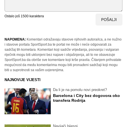
Ostalo još
1500
karaktera
POŠALJI
NAPOMENA:
Komentari odražavaju stavove njihovih autora/ica, a ne nužno
i stavove portala SportSport.ba te portal ne može i neće odgovarati za
sadržaj tih kometara. Komentari koji sadrže vrijeđanja, psovanja i vulgaran
riječnik mogu biti uklonjeni bez najave i objašnjenja, ali to ne obavezuje
SportSport.ba da obriše sve komentare koji krše pravila. Čitanjem prihvatate
mogućnost da među komentarima mogu biti pronađeni sadržaji koji mogu
biti u suprotnosti sa vašim uvjerenjima.
NAJNOVIJE VIJESTI
Da li je na pomolu novi preokret?
Barcelona i City bez dogovora oko
transfera Rodrija
Navijači bijesni