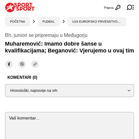
Prijava
Otvori profi
Ot
POČETNA
FUDBAL
U19 EUROPSKO PRVENSTVO, KVALIFIKACIJE
Bh. juniori se pripremaju u Međugorju
Muharemović: Imamo dobre šanse u
kvalifikacijama; Beganović: Vjerujemo u ovaj tim
KOMENTARI (0)
Sortiraj
Komentar