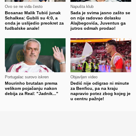
Ovo se ne viđa često
Napušta klub
Bosanac Malik Tubić junak
Sada je svima jasno zašto se
Schalkea: Gubili su 4:0, a
on nije radovao dolasku
onda je uslijedio preokret za
Alajbegovića, Juventus ga
fudbalske anale!
jutros odmah prodao!
Portugalac surovo iskren
Objavljen video
Mourinho brutalan prema
Dedić nije odigrao ni minute
velikom pojačanju nakon
za Benficu, pa na kraju
debija za Real: "Jadnik..."
napravio potez zbog kojeg je
u centru pažnje!