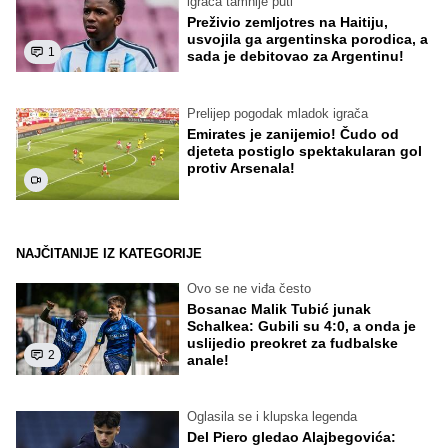
igrača tamnije puti
Preživio zemljotres na Haitiju,
usvojila ga argentinska porodica, a
1
sada je debitovao za Argentinu!
Prelijep pogodak mladok igrača
Emirates je zanijemio! Čudo od
djeteta postiglo spektakularan gol
protiv Arsenala!
NAJČITANIJE IZ KATEGORIJE
Ovo se ne viđa često
Bosanac Malik Tubić junak
Schalkea: Gubili su 4:0, a onda je
uslijedio preokret za fudbalske
2
anale!
Oglasila se i klupska legenda
Del Piero gledao Alajbegovića: