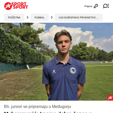
Prijava
Otvori profi
Ot
POČETNA
FUDBAL
U19 EUROPSKO PRVENSTVO, KVALIFIKACIJE
Bh. juniori se pripremaju u Međugorju