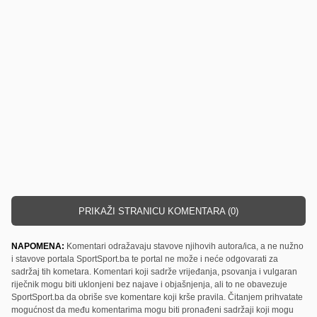
PRIKAŽI STRANICU KOMENTARA (0)
NAPOMENA:
Komentari odražavaju stavove njihovih autora/ica, a ne nužno
i stavove portala SportSport.ba te portal ne može i neće odgovarati za
sadržaj tih kometara. Komentari koji sadrže vrijeđanja, psovanja i vulgaran
riječnik mogu biti uklonjeni bez najave i objašnjenja, ali to ne obavezuje
SportSport.ba da obriše sve komentare koji krše pravila. Čitanjem prihvatate
mogućnost da među komentarima mogu biti pronađeni sadržaji koji mogu