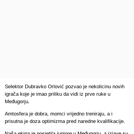
Selektor Dubravko Orlović pozvao je nekolicinu novih
igrača koje je imao priliku da vidi iz prve ruke u
Međugorju.
Amtosfera je dobra, momci vrijedno treniraju, a i
prisutna je doza optimizma pred naredne kvalifikacije.
Naša ekipa je posjetila juniore u Međugorju, a izjave su