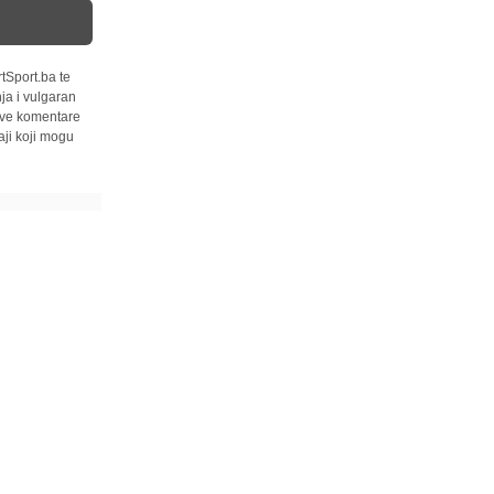
tSport.ba te
ja i vulgaran
 sve komentare
ji koji mogu