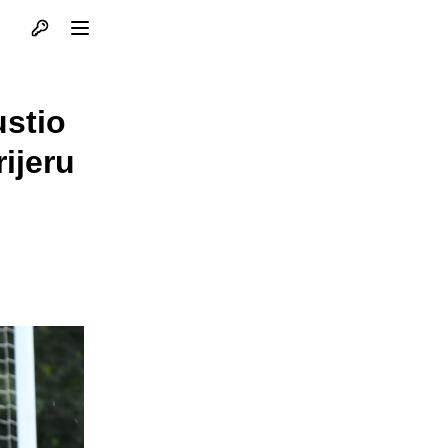
Otvori profil
Otvori meni
stio
ijeru