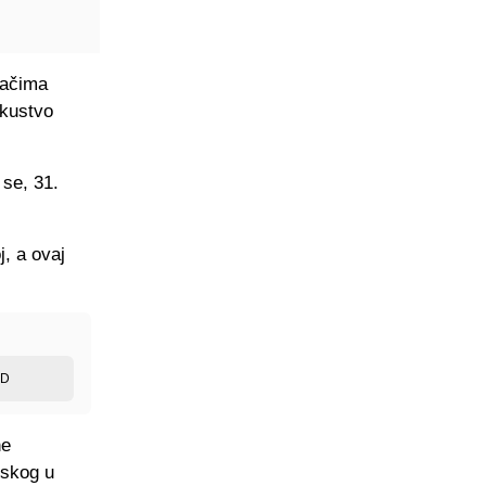
račima
skustvo
 se, 31.
, a ovaj
ED
ne
nskog u