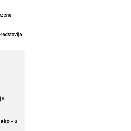
ezone
redstavlja
je
leko - u