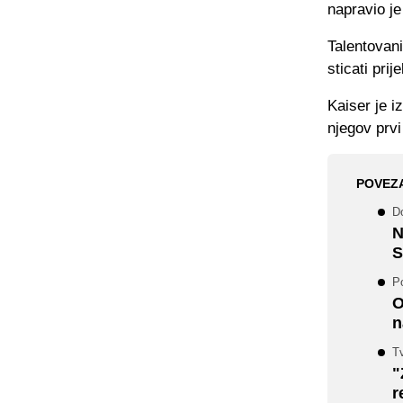
napravio je
Talentovan
sticati pri
Kaiser je 
njegov prvi
POVEZ
D
N
S
P
O
n
Tv
"
r