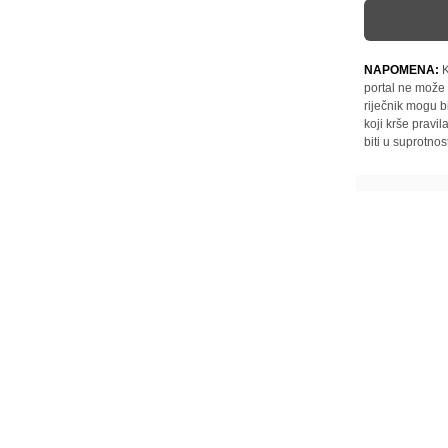
NAPOMENA:
K
portal ne može 
riječnik mogu b
koji krše pravi
biti u suprotnos