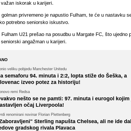
 važan iskorak u karijeri.
i golman privremeno je napustio Fulham, te će u nastavku s
jeko potrebno seniorsko iskustvo.
iz Fulham U21 prešao na posudbu u Margate FC, što ujedno p
 seniorski angažman u karijeri.
ANO
onio veliku pobjedu Manchester Unitedu
a semaforu 94. minuta i 2:2, lopta stiže do Šeška, a
lovenac izveo potez za historiju!
onovo remi Redsa
vakvo nešto se ne pamti: 97. minuta i eurogol kojim 
astavljen očaj Liverpoola!
rdi renomirani novinar Florian Plettenberg
Zaboravljeni" Sterling napušta Chelsea, ali ne ide da
edove gradskog rivala Plavaca