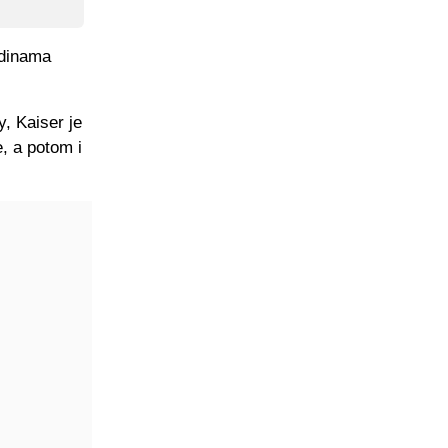
odinama
, Kaiser je
, a potom i