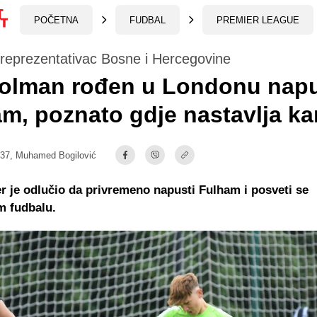
POČETNA
FUDBAL
PREMIER LEAGUE
 reprezentativac Bosne i Hercegovine
golman rođen u Londonu napu
m, poznato gdje nastavlja kar
:37,
Muhamed Bogilović
r je odlučio da privremeno napusti Fulham i posveti se
m fudbalu.