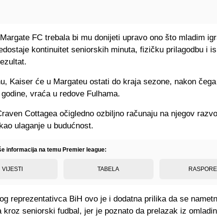
Margate FC trebala bi mu donijeti upravo ono što mladim ig
dostaje kontinuitet seniorskih minuta, fizičku prilagodbu i i
ezultat.
u, Kaiser će u Margateu ostati do kraja sezone, nakon čega
 godine, vraća u redove Fulhama.
raven Cottagea očigledno ozbiljno računaju na njegov razvoj
 kao ulaganje u budućnost.
iše informacija na temu Premier league:
VIJESTI
TABELA
RASPOR
og reprezentativca BiH ovo je i dodatna prilika da se namet
 kroz seniorski fudbal, jer je poznato da prelazak iz omladi