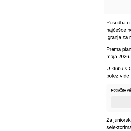
Posudba u 
najčešće ne
igranja za r
Prema plan
maja 2026.
U klubu s C
potez vide
Potražite v
Za juniorsk
selektorima