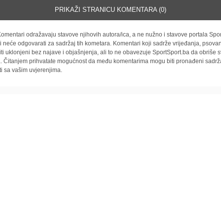
PRIKAŽI STRANICU KOMENTARA (0)
omentari odražavaju stavove njihovih autora/ica, a ne nužno i stavove portala Spor
i neće odgovarati za sadržaj tih kometara. Komentari koji sadrže vrijeđanja, psovan
iti uklonjeni bez najave i objašnjenja, ali to ne obavezuje SportSport.ba da obriše
la. Čitanjem prihvatate mogućnost da među komentarima mogu biti pronađeni sadrža
ti sa vašim uvjerenjima.