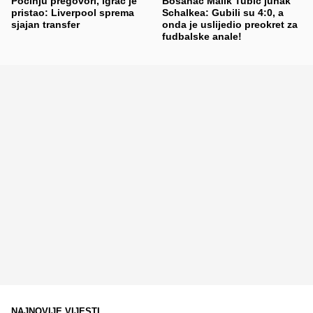
Počinju pregovori, igrač je
Bosanac Malik Tubić junak
pristao: Liverpool sprema
Schalkea: Gubili su 4:0, a
sjajan transfer
onda je uslijedio preokret za
fudbalske anale!
NAJNOVIJE VIJESTI