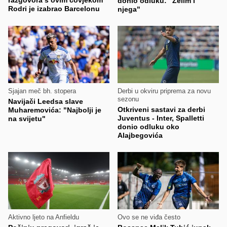
razgovora s ovim čovjekom
donio odluku: "Želim i
Rodri je izabrao Barcelonu
njega"
Sjajan meč bh. stopera
Derbi u okviru priprema za novu
sezonu
Navijači Leedsa slave
Otkriveni sastavi za derbi
Muharemovića: "Najbolji je
Juventus - Inter, Spalletti
na svijetu"
donio odluku oko
Alajbegovića
Aktivno ljeto na Anfieldu
Ovo se ne viđa često