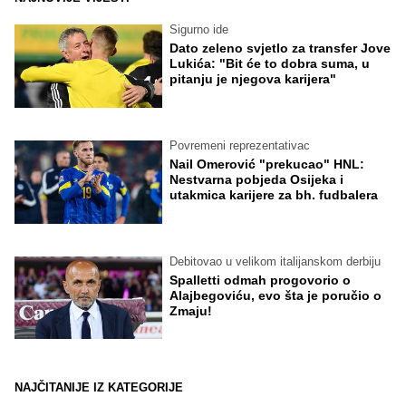
Sigurno ide
Dato zeleno svjetlo za transfer Jove
Lukića: "Bit će to dobra suma, u
pitanju je njegova karijera"
Povremeni reprezentativac
Nail Omerović "prekucao" HNL:
Nestvarna pobjeda Osijeka i
utakmica karijere za bh. fudbalera
Debitovao u velikom italijanskom derbiju
Spalletti odmah progovorio o
Alajbegoviću, evo šta je poručio o
Zmaju!
NAJČITANIJE IZ KATEGORIJE