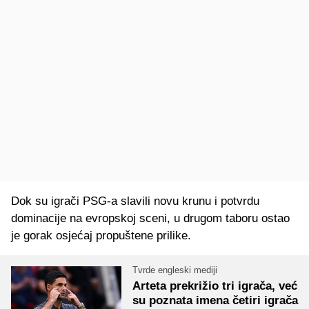
Dok su igrači PSG-a slavili novu krunu i potvrdu
dominacije na evropskoj sceni, u drugom taboru ostao
je gorak osjećaj propuštene prilike.
Tvrde engleski mediji
Arteta prekrižio tri igrača, već
su poznata imena četiri igrača