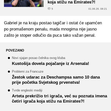
koja stižu na Emirates?!
5
01.06.26. 08:21
Gabriel je na kraju postao tagičar i ostat će upamćen
po promašenom penalu, mada mnogima nije jasno
zašto je stoper odlučio da puca tako važan penal.
POVEZANO
Novi sjajan posao čelnika ovog kluba
Kustošija dovela pojačanje iz Arsenala!
Problemi za Francuze
Žestok udarac za Deschampsa samo 10 dana
prije početka Svjetskog prvenstva!
Tvrde engleski mediji
Arteta prekrižio tri igrača, već su poznata imena
četiri igrača koja stižu na Emirates?!