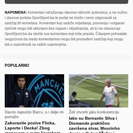
NAPOMENA:
Komentari odražavaju stavove njihovih autora/ica, a ne nužno
i stavove portala SportSport.ba te portal ne može i neće odgovarati za
sadržaj tih kometara. Komentari koji sadrže vrijeđanja, psovanja i vulgaran
riječnik mogu biti uklonjeni bez najave i objašnjenja, ali to ne obavezuje
SportSport.ba da obriše sve komentare koji krše pravila. Čitanjem prihvatate
mogućnost da među komentarima mogu biti pronađeni sadržaji koji mogu
biti u suprotnosti sa vašim uvjerenjima.
POPULARNO
Davno napustio Barcu, a i dalje im
Želi stvoriti jaku konkurenciju
pomaže
Iako su Bernardo Silva i
Zaboravite pozive Flicka,
Diomande praktično
Laporte i Decka! Zbog
završena stvar, Mourinho