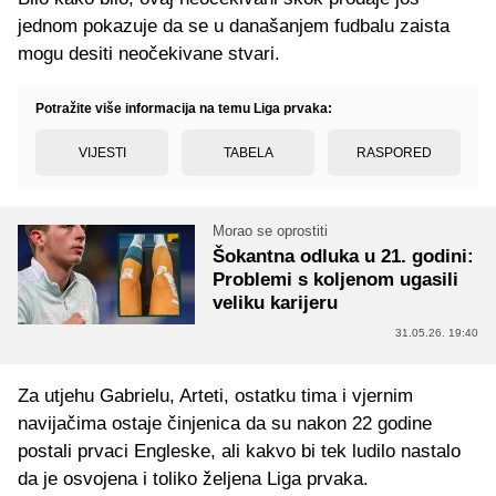
jednom pokazuje da se u današanjem fudbalu zaista
mogu desiti neočekivane stvari.
Potražite više informacija na temu Liga prvaka:
VIJESTI
TABELA
RASPORED
Morao se oprostiti
Šokantna odluka u 21. godini:
Problemi s koljenom ugasili
veliku karijeru
31.05.26. 19:40
Za utjehu Gabrielu, Arteti, ostatku tima i vjernim
navijačima ostaje činjenica da su nakon 22 godine
postali prvaci Engleske, ali kakvo bi tek ludilo nastalo
da je osvojena i toliko željena Liga prvaka.