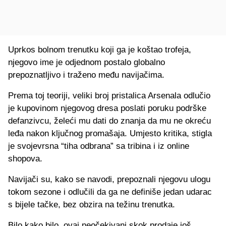
Uprkos bolnom trenutku koji ga je koštao trofeja,
njegovo ime je odjednom postalo globalno
prepoznatljivo i traženo među navijačima.
Prema toj teoriji, veliki broj pristalica Arsenala odlučio
je kupovinom njegovog dresa poslati poruku podrške
defanzivcu, želeći mu dati do znanja da mu ne okreću
leđa nakon ključnog promašaja. Umjesto kritika, stigla
je svojevrsna “tiha odbrana” sa tribina i iz online
shopova.
Navijači su, kako se navodi, prepoznali njegovu ulogu
tokom sezone i odlučili da ga ne definiše jedan udarac
s bijele tačke, bez obzira na težinu trenutka.
Bilo kako bilo, ovaj neočekivani skok prodaje još