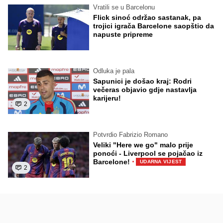
Vratili se u Barcelonu
Flick sinoć održao sastanak, pa
trojici igrača Barcelone saopštio da
napuste pripreme
Odluka je pala
Sapunici je došao kraj: Rodri
večeras objavio gdje nastavlja
karijeru!
2
Potvrdio Fabrizio Romano
Veliki "Here we go" malo prije
ponoći - Liverpool se pojačao iz
·
Barcelone!
UDARNA VIJEST
2