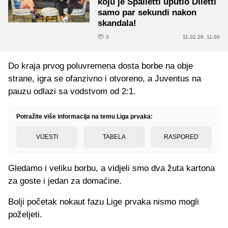
koju je Spalletti uputio Diletti
samo par sekundi nakon
skandala!
3
11.02.26. 11:00
Do kraja prvog poluvremena dosta borbe na obje
strane, igra se ofanzivno i otvoreno, a Juventus na
pauzu odlazi sa vodstvom od 2:1.
Potražite više informacija na temu Liga prvaka:
VIJESTI
TABELA
RASPORED
Gledamo i veliku borbu, a vidjeli smo dva žuta kartona
za goste i jedan za domaćine.
Bolji početak nokaut fazu Lige prvaka nismo mogli
poželjeti.