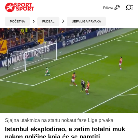
Prijava
Otvori profi
Ot
POČETNA
FUDBAL
UEFA LIGA PRVAKA
Sjajna utakmica na startu nokaut faze Lige prvaka
Istanbul eksplodirao, a zatim totalni muk
nakon golčine koja će se pamtiti