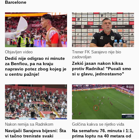
Barcelone
Objavljen video
Trener FK Sarajevo nije bio
zadovoljan
Dedić nije odigrao ni minute
Zekić jasan nakon kiksa
za Benficu, pa na kraju
protiv Radnika! "Pucali smo
napravio potez zbog kojeg je
si u glavu, jednostavno"
u centru pažnje!
Nakon remija sa Radnikom
Golčina kakva se rijetko viđa
Navijači Sarajeva bijesni: Šta
Na semaforu 76. minuta i 1:1,
vi tačno trenirate svaki
prima loptu na 40 metara od