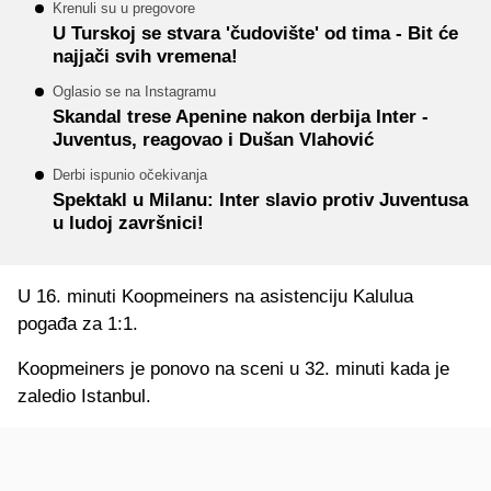
Krenuli su u pregovore
U Turskoj se stvara 'čudovište' od tima - Bit će
najjači svih vremena!
Oglasio se na Instagramu
Skandal trese Apenine nakon derbija Inter -
Juventus, reagovao i Dušan Vlahović
Derbi ispunio očekivanja
Spektakl u Milanu: Inter slavio protiv Juventusa
u ludoj završnici!
U 16. minuti Koopmeiners na asistenciju Kalulua
pogađa za 1:1.
Koopmeiners je ponovo na sceni u 32. minuti kada je
zaledio Istanbul.