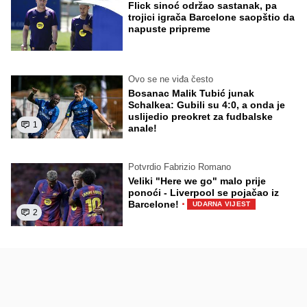
Flick sinoć održao sastanak, pa
trojici igrača Barcelone saopštio da
napuste pripreme
Ovo se ne viđa često
Bosanac Malik Tubić junak
Schalkea: Gubili su 4:0, a onda je
uslijedio preokret za fudbalske
1
anale!
Potvrdio Fabrizio Romano
Veliki "Here we go" malo prije
ponoći - Liverpool se pojačao iz
·
Barcelone!
UDARNA VIJEST
2