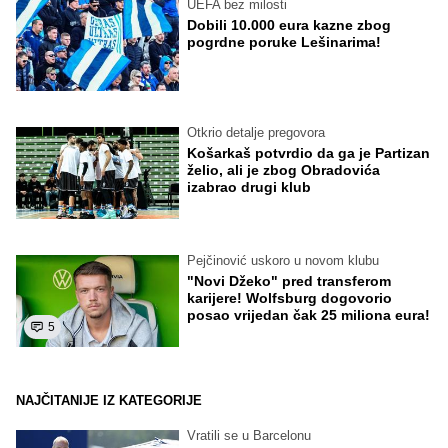
UEFA bez milosti
Dobili 10.000 eura kazne zbog
pogrdne poruke Lešinarima!
Otkrio detalje pregovora
Košarkaš potvrdio da ga je Partizan
želio, ali je zbog Obradovića
izabrao drugi klub
Pejčinović uskoro u novom klubu
"Novi Džeko" pred transferom
karijere! Wolfsburg dogovorio
posao vrijedan čak 25 miliona eura!
5
NAJČITANIJE IZ KATEGORIJE
Vratili se u Barcelonu