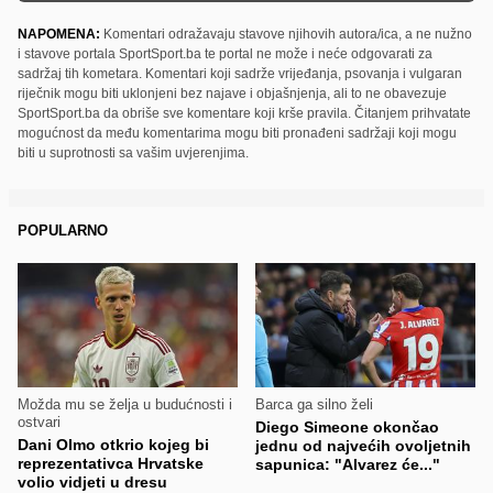
NAPOMENA:
Komentari odražavaju stavove njihovih autora/ica, a ne nužno
i stavove portala SportSport.ba te portal ne može i neće odgovarati za
sadržaj tih kometara. Komentari koji sadrže vrijeđanja, psovanja i vulgaran
riječnik mogu biti uklonjeni bez najave i objašnjenja, ali to ne obavezuje
SportSport.ba da obriše sve komentare koji krše pravila. Čitanjem prihvatate
mogućnost da među komentarima mogu biti pronađeni sadržaji koji mogu
biti u suprotnosti sa vašim uvjerenjima.
POPULARNO
Možda mu se želja u budućnosti i
Barca ga silno želi
ostvari
Diego Simeone okončao
Dani Olmo otkrio kojeg bi
jednu od najvećih ovoljetnih
reprezentativca Hrvatske
sapunica: "Alvarez će..."
volio vidjeti u dresu