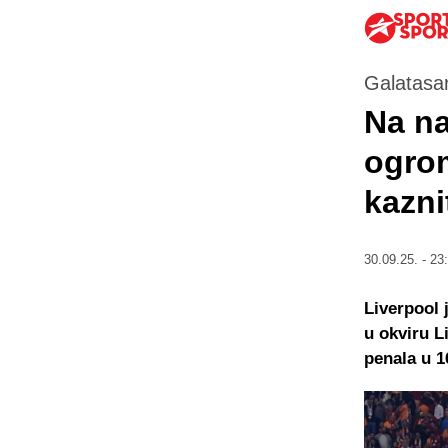
Galatasara
Na na
ogrom
kazni
30.09.25. - 23
Liverpool 
u okviru L
penala u 1