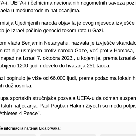
FA-i, UEFA-i i čelnicima nacionalnih nogometnih saveza pozi
raela u međunarodnim natjecanjima.
misija Ujedinjenih naroda objavila je ovog mjeseca izvješće
da je Izrael počinio genocid tokom rata u Gazi.
jom vlada Benjamin Netanyahu, nazvala je izvješće skandal
en rat nije usmjeren protiv naroda Gaze, već protiv Hamasa, č
i napad na Izrael 7. oktobra 2023., u kojem je, prema izraels
bijeno 1200 ljudi i dovelo do hvatanja 251 taoca.
zi poginulo je više od 66.000 ljudi, prema podacima lokalnih
ih dužnosnika.
grupa sportskih stručnjaka pozvala UEFA-u da odmah suspend
ortskih natjecanja. Paul Pogba i Hakim Ziyech su među potpi
 "Athletes 4 Peace".
iše informacija na temu Liga prvaka: