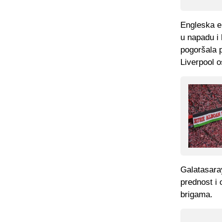
Engleska ek
u napadu i 
pogoršala p
Liverpool o
Galatasara
prednost i 
brigama.