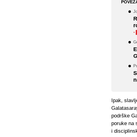
POVEZ
Jo
R
r
·
G
E
G
Pr
S
n
Ipak, slavl
Galatasaray
podrške Gaz
poruke na 
i disciplin