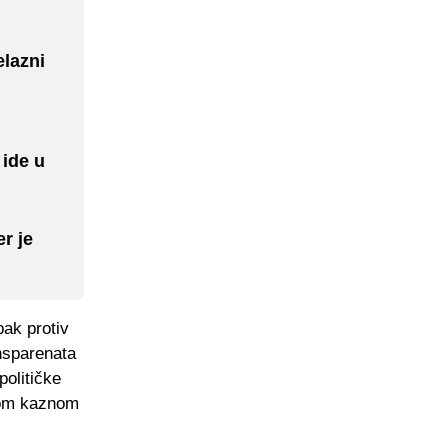
elazni
 ide u
er je
pak protiv
ansparenata
političke
nom kaznom