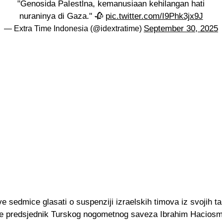
"Genosida PaIestlna, kemanusiaan kehilangan hati
nuraninya di Gaza." 🥀
pic.twitter.com/I9Phk3jx9J
September 30, 2025
— Extra Time Indonesia (@idextratime)
 sedmice glasati o suspenziji izraelskih timova iz svojih t
je predsjednik Turskog nogometnog saveza Ibrahim Hacios