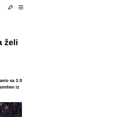
Otvori profil
Otvori meni
 želi
avio sa 1:0
Osimhen iz