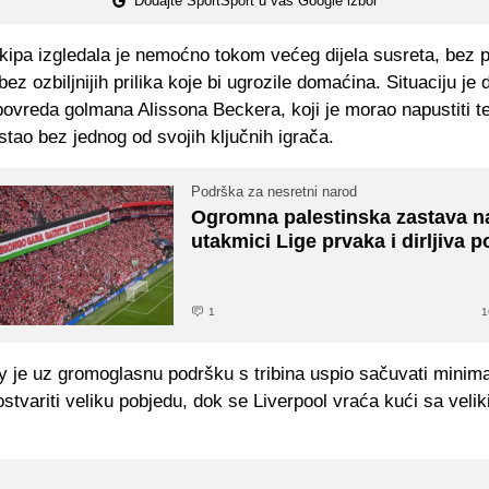
Dodajte SportSport u vaš Google izbor
ipa izgledala je nemoćno tokom većeg dijela susreta, bez p
bez ozbiljnijih prilika koje bi ugrozile domaćina. Situaciju je
ovreda golmana Alissona Beckera, koji je morao napustiti te
stao bez jednog od svojih ključnih igrača.
Podrška za nesretni narod
Ogromna palestinska zastava n
utakmici Lige prvaka i dirljiva 
1
1
y je uz gromoglasnu podršku s tribina uspio sačuvati minim
ostvariti veliku pobjedu, dok se Liverpool vraća kući sa veli