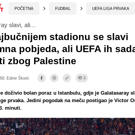
POČETNA
FUDBAL
UEFA LIGA PRVAKA
y slavi, ali...
jbučnijem stadionu se slavi
na pobjeda, ali UEFA ih sada
ti zbog Palestine
:50,
Edmir Škorić
3
je doživio bolan poraz u Istanbulu, gdje je Galatasaray sl
ige prvaka. Jedini pogodak na meču postigao je Victor 
6. minuti.