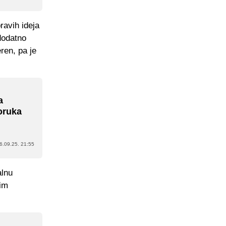
ravih ideja
 dodatno
ren, pa je
a
poruka
6.09.25. 21:55
alnu
kim