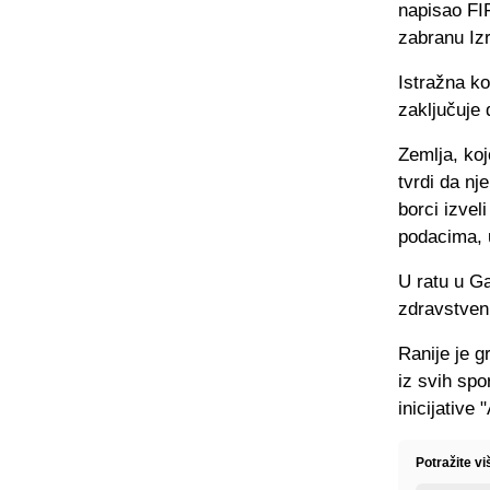
napisao FI
zabranu Iz
Istražna ko
zaključuje 
Zemlja, ko
tvrdi da nj
borci izvel
podacima, u
U ratu u Ga
zdravstven
Ranije je 
iz svih sp
inicijative
Potražite v