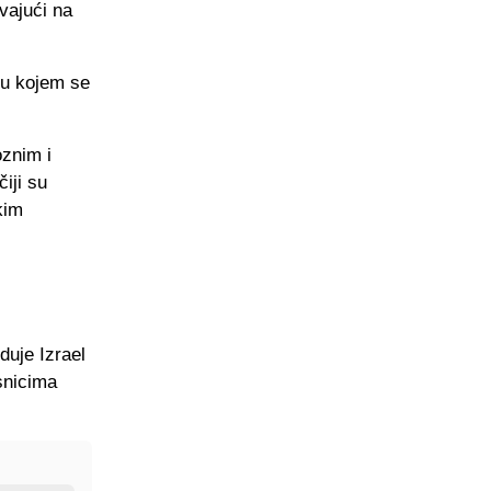
vajući na
 u kojem se
oznim i
iji su
kim
uje Izrael
snicima