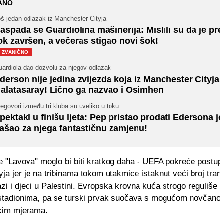
ANO
š jedan odlazak iz Manchester Cityja
aspada se Guardiolina mašinerija: Mislili su da je pr
ok završen, a večeras stigao novi šok!
ZVANIČNO
uardiola dao dozvolu za njegov odlazak
derson nije jedina zvijezda koja iz Manchester Cityja
alatasaray! Lično ga nazvao i Osimhen
egovori između tri kluba su uveliko u toku
pektakl u finišu ljeta: Pep pristao prodati Edersona j
ašao za njega fantastičnu zamjenu!
je "Lavova" moglo bi biti kratkog daha - UEFA pokreće postu
ja jer je na tribinama tokom utakmice istaknut veći broj tr
i i djeci u Palestini. Evropska krovna kuća strogo reguliše 
stadionima, pa se turski prvak suočava s mogućom novča
skim mjerama.