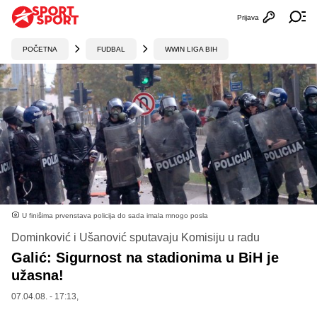
Prijava
Otvori profi
Ot
POČETNA
FUDBAL
WWIN LIGA BIH
U finišima prvenstava policija do sada imala mnogo posla
Dominković i Ušanović sputavaju Komisiju u radu
Galić: Sigurnost na stadionima u BiH je
užasna!
07.04.08. - 17:13,