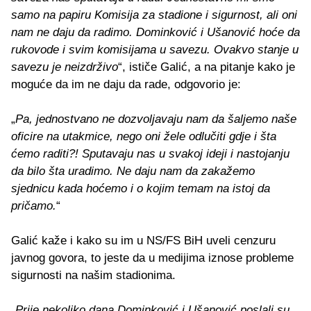
samo na papiru Komisija za stadione i sigurnost, ali oni
nam ne daju da radimo. Dominković i Ušanović hoće da
rukovode i svim komisijama u savezu. Ovakvo stanje u
savezu je neizdrživo
“, ističe Galić, a na pitanje kako je
moguće da im ne daju da rade, odgovorio je:
„
Pa, jednostvano ne dozvoljavaju nam da šaljemo naše
oficire na utakmice, nego oni žele odlučiti gdje i šta
ćemo raditi?! Sputavaju nas u svakoj ideji i nastojanju
da bilo šta uradimo. Ne daju nam da zakažemo
sjednicu kada hoćemo i o kojim temam na istoj da
pričamo.
“
Galić kaže i kako su im u NS/FS BiH uveli cenzuru
javnog govora, to jeste da u medijima iznose probleme
sigurnosti na našim stadionima.
„
Prije nekoliko dana Dominković i Ušanović poslali su