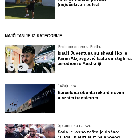
(ne)očekivan potez!
NAJČITANIJE IZ KATEGORIJE
Prelijepe scene u Perthu
Igrači Juventusa su shvatili ko je
Kerim Alajbegović kada su stigli na
aerodrom u Australiji
1
Jačaju tim
Barcelona oborila rekord novim
ulaznim transferom
Spremni su na sve
Sada je jasno zašto je došao:
"Luda" klauzula iz Salahovog