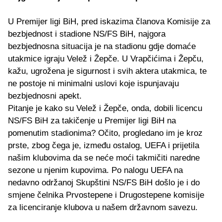
U Premijer ligi BiH, pred iskazima članova Komisije za
bezbjednost i stadione NS/FS BiH, najgora
bezbjednosna situacija je na stadionu gdje domaće
utakmice igraju Velež i Žepče. U Vrapčićima i Žepču,
kažu, ugrožena je sigurnost i svih aktera utakmica, te
ne postoje ni minimalni uslovi koje ispunjavaju
bezbjednosni apekt.
Pitanje je kako su Velež i Žepče, onda, dobili licencu
NS/FS BiH za takičenje u Premijer ligi BiH na
pomenutim stadionima? Očito, progledano im je kroz
prste, zbog čega je, između ostalog, UEFA i prijetila
našim klubovima da se neće moći takmičiti naredne
sezone u njenim kupovima. Po nalogu UEFA na
nedavno održanoj Skupštini NS/FS BiH došlo je i do
smjene čelnika Prvostepene i Drugostepene komisije
za licenciranje klubova u našem državnom savezu.