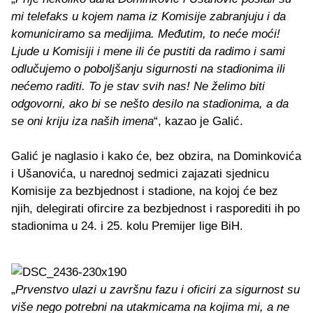
mi telefaks u kojem nama iz Komisije zabranjuju i da
komuniciramo sa medijima. Međutim, to neće moći!
Ljude u Komisiji i mene ili će pustiti da radimo i sami
odlučujemo o poboljšanju sigurnosti na stadionima ili
nećemo raditi. To je stav svih nas! Ne želimo biti
odgovorni, ako bi se nešto desilo na stadionima, a da
se oni kriju iza naših imena
“, kazao je Galić.
Galić je naglasio i kako će, bez obzira, na Dominkovića
i Ušanovića, u narednoj sedmici zajazati sjednicu
Komisije za bezbjednost i stadione, na kojoj će bez
njih, delegirati ofircire za bezbjednost i rasporediti ih po
stadionima u 24. i 25. kolu Premijer lige BiH.
„
Prvenstvo ulazi u završnu fazu i oficiri za sigurnost su
više nego potrebni na utakmicama na kojima mi, a ne