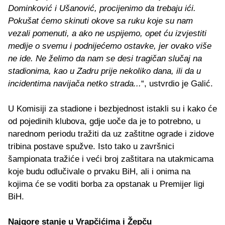
Dominković i Ušanović, procijenimo da trebaju ići.
Pokušat ćemo skinuti okove sa ruku koje su nam
vezali pomenuti, a ako ne uspijemo, opet ću izvjestiti
medije o svemu i podnijećemo ostavke, jer ovako više
ne ide. Ne želimo da nam se desi tragičan slučaj na
stadionima, kao u Zadru prije nekoliko dana, ili da u
incidentima navijača netko strada...
“, ustvrdio je Galić.
U Komisiji za stadione i bezbjednost istakli su i kako će
od pojedinih klubova, gdje uoče da je to potrebno, u
narednom periodu tražiti da uz zaštitne ograde i zidove
tribina postave spužve. Isto tako u završnici
šampionata tražiće i veći broj zaštitara na utakmicama
koje budu odlučivale o prvaku BiH, ali i onima na
kojima će se voditi borba za opstanak u Premijer ligi
BiH.
Najgore stanje u Vrapčićima i Žepču