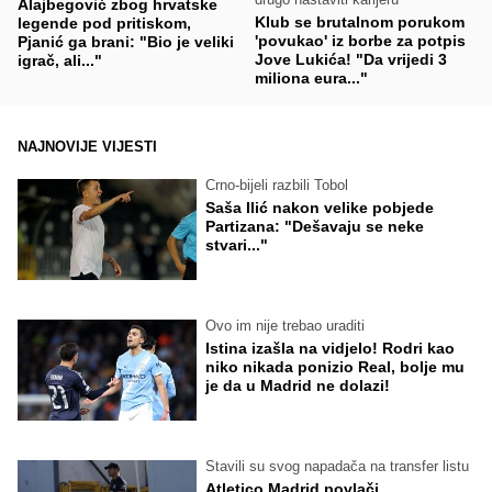
Alajbegović zbog hrvatske
Klub se brutalnom porukom
legende pod pritiskom,
'povukao' iz borbe za potpis
Pjanić ga brani: "Bio je veliki
Jove Lukića! "Da vrijedi 3
igrač, ali..."
miliona eura..."
NAJNOVIJE VIJESTI
Crno-bijeli razbili Tobol
Saša Ilić nakon velike pobjede
Partizana: "Dešavaju se neke
stvari..."
Ovo im nije trebao uraditi
Istina izašla na vidjelo! Rodri kao
niko nikada ponizio Real, bolje mu
je da u Madrid ne dolazi!
Stavili su svog napadača na transfer listu
Atletico Madrid povlači