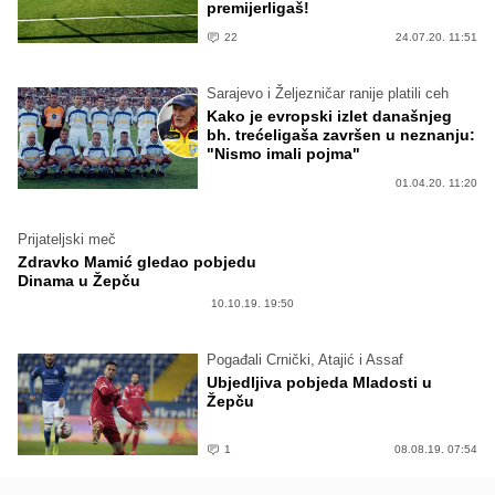
premijerligaš!
22
24.07.20. 11:51
Sarajevo i Željezničar ranije platili ceh
Kako je evropski izlet današnjeg
bh. trećeligaša završen u neznanju:
"Nismo imali pojma"
01.04.20. 11:20
Prijateljski meč
Zdravko Mamić gledao pobjedu
Dinama u Žepču
10.10.19. 19:50
Pogađali Crnički, Atajić i Assaf
Ubjedljiva pobjeda Mladosti u
Žepču
1
08.08.19. 07:54