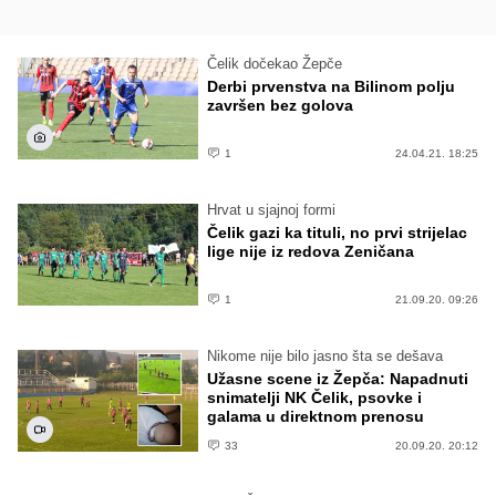
Čelik dočekao Žepče
Derbi prvenstva na Bilinom polju
završen bez golova
1
24.04.21. 18:25
Hrvat u sjajnoj formi
Čelik gazi ka tituli, no prvi strijelac
lige nije iz redova Zeničana
1
21.09.20. 09:26
Nikome nije bilo jasno šta se dešava
Užasne scene iz Žepča: Napadnuti
snimatelji NK Čelik, psovke i
galama u direktnom prenosu
33
20.09.20. 20:12