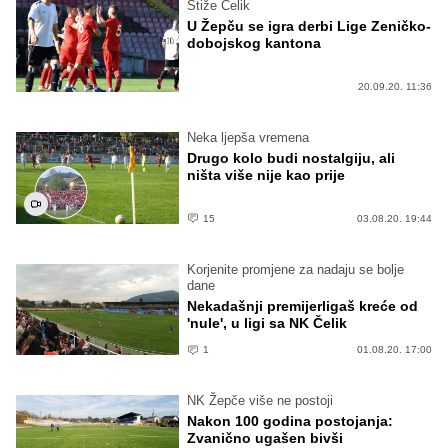
Stiže Čelik
U Žepču se igra derbi Lige Zeničko-
dobojskog kantona
20.09.20. 11:36
Neka ljepša vremena
Drugo kolo budi nostalgiju, ali
ništa više nije kao prije
15
03.08.20. 19:44
Korjenite promjene za nadaju se bolje
dane
Nekadašnji premijerligaš kreće od
'nule', u ligi sa NK Čelik
1
01.08.20. 17:00
NK Žepče više ne postoji
Nakon 100 godina postojanja:
Zvanično ugašen bivši