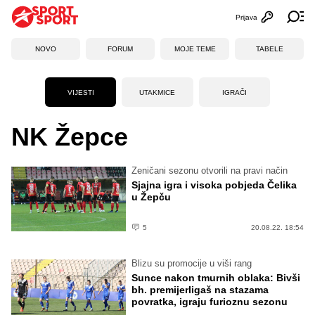
Prijava
Otvori profi
Ot
NOVO
FORUM
MOJE TEME
TABELE
VIJESTI
UTAKMICE
IGRAČI
NK Žepce
Zeničani sezonu otvorili na pravi način
Sjajna igra i visoka pobjeda Čelika
u Žepču
5
20.08.22. 18:54
Blizu su promocije u viši rang
Sunce nakon tmurnih oblaka: Bivši
bh. premijerligaš na stazama
povratka, igraju furioznu sezonu