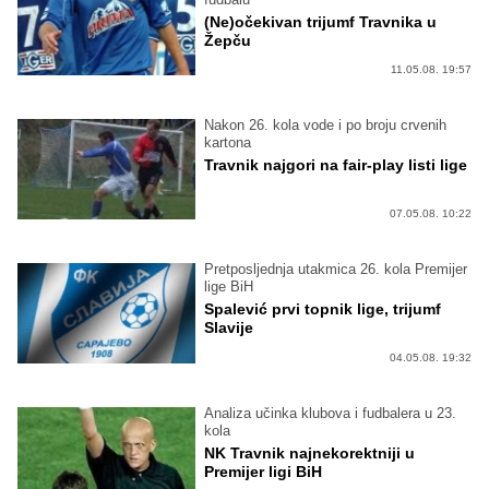
(Ne)očekivan trijumf Travnika u
Žepču
11.05.08. 19:57
Nakon 26. kola vode i po broju crvenih
kartona
Travnik najgori na fair-play listi lige
07.05.08. 10:22
Pretposljednja utakmica 26. kola Premijer
lige BiH
Spalević prvi topnik lige, trijumf
Slavije
04.05.08. 19:32
Analiza učinka klubova i fudbalera u 23.
kola
NK Travnik najnekorektniji u
Premijer ligi BiH