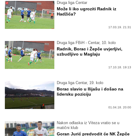
Druga liga Centar
Može li iko ugroziti Radnik iz
Hadžića?
17.03.19. 21:31
Druga liga FBiH - Centar, 10. kolo
Radnik, Borac i Žepče uvjerljivi,
uzbudljivo u Maglaju
17.10.18. 19:13
Druga liga Centar, 19. kolo
Borac slavio u Ilijašu i došao na
lidersku poziciju
01.04.18. 20:00
Nakon odlaska iz Viteza vratio se u
matični klub
Goran Jurić predvodit će NK Žepče