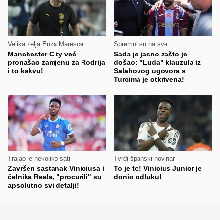
Velika želja Enza Maresce
Spremni su na sve
Manchester City već
Sada je jasno zašto je
pronašao zamjenu za Rodrija
došao: "Luda" klauzula iz
i to kakvu!
Salahovog ugovora s
Turcima je otkrivena!
Trajao je nekoliko sati
Tvrdi španski novinar
Završen sastanak Viniciusa i
To je to! Vinicius Junior je
čelnika Reala, "procurili" su
donio odluku!
apsolutno svi detalji!