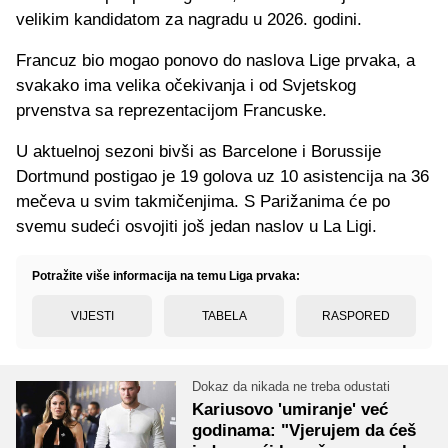
velikim kandidatom za nagradu u 2026. godini.
Francuz bio mogao ponovo do naslova Lige prvaka, a
svakako ima velika očekivanja i od Svjetskog
prvenstva sa reprezentacijom Francuske.
U aktuelnoj sezoni bivši as Barcelone i Borussije
Dortmund postigao je 19 golova uz 10 asistencija na 36
mečeva u svim takmičenjima. S Parižanima će po
svemu sudeći osvojiti još jedan naslov u La Ligi.
Potražite više informacija na temu Liga prvaka:
VIJESTI
TABELA
RASPORED
Dokaz da nikada ne treba odustati
Kariusovo 'umiranje' već
godinama: "Vjerujem da ćeš