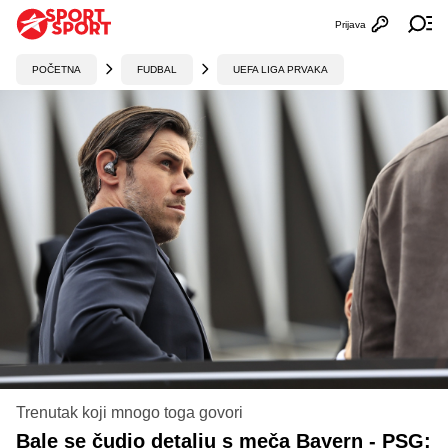
Prijava
Otvori profi
Ot
POČETNA
FUDBAL
UEFA LIGA PRVAKA
Trenutak koji mnogo toga govori
Bale se čudio detalju s meča Bayern - PSG: