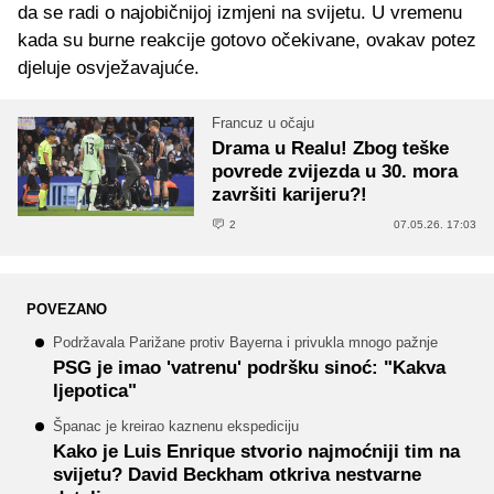
da se radi o najobičnijoj izmjeni na svijetu. U vremenu
kada su burne reakcije gotovo očekivane, ovakav potez
djeluje osvježavajuće.
Francuz u očaju
Drama u Realu! Zbog teške
povrede zvijezda u 30. mora
završiti karijeru?!
2
07.05.26. 17:03
POVEZANO
Podržavala Parižane protiv Bayerna i privukla mnogo pažnje
PSG je imao 'vatrenu' podršku sinoć: "Kakva
ljepotica"
Španac je kreirao kaznenu ekspediciju
Kako je Luis Enrique stvorio najmoćniji tim na
svijetu? David Beckham otkriva nestvarne