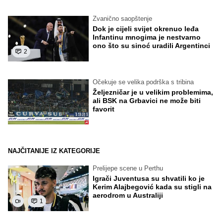
Zvanično saopštenje
Dok je cijeli svijet okrenuo leđa
Infantinu mnogima je nestvarno
ono što su sinoć uradili Argentinci
2
Očekuje se velika podrška s tribina
Željezničar je u velikim problemima,
ali BSK na Grbavici ne može biti
favorit
NAJČITANIJE IZ KATEGORIJE
Prelijepe scene u Perthu
Igrači Juventusa su shvatili ko je
Kerim Alajbegović kada su stigli na
aerodrom u Australiji
1