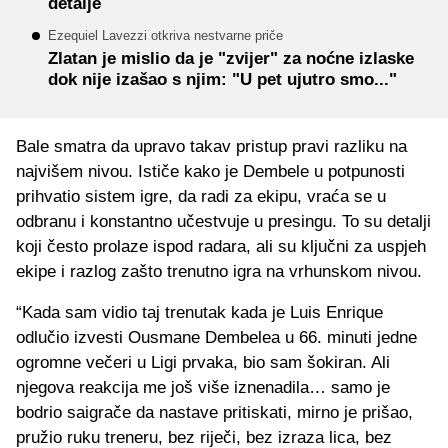
detalje
Ezequiel Lavezzi otkriva nestvarne priče
Zlatan je mislio da je "zvijer" za noćne izlaske
dok nije izašao s njim: "U pet ujutro smo..."
Bale smatra da upravo takav pristup pravi razliku na
najvišem nivou. Ističe kako je Dembele u potpunosti
prihvatio sistem igre, da radi za ekipu, vraća se u
odbranu i konstantno učestvuje u presingu. To su detalji
koji često prolaze ispod radara, ali su ključni za uspjeh
ekipe i razlog zašto trenutno igra na vrhunskom nivou.
“Kada sam vidio taj trenutak kada je Luis Enrique
odlučio izvesti Ousmane Dembelea u 66. minuti jedne
ogromne večeri u Ligi prvaka, bio sam šokiran. Ali
njegova reakcija me još više iznenadila… samo je
bodrio saigrače da nastave pritiskati, mirno je prišao,
pružio ruku treneru, bez riječi, bez izraza lica, bez