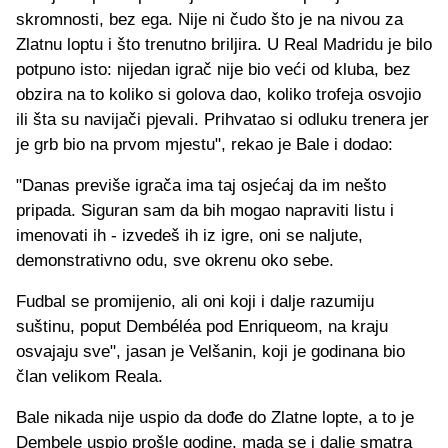
skromnosti, bez ega. Nije ni čudo što je na nivou za
Zlatnu loptu i što trenutno briljira. U Real Madridu je bilo
potpuno isto: nijedan igrač nije bio veći od kluba, bez
obzira na to koliko si golova dao, koliko trofeja osvojio
ili šta su navijači pjevali. Prihvatao si odluku trenera jer
je grb bio na prvom mjestu", rekao je Bale i dodao:
"Danas previše igrača ima taj osjećaj da im nešto
pripada. Siguran sam da bih mogao napraviti listu i
imenovati ih - izvedeš ih iz igre, oni se naljute,
demonstrativno odu, sve okrenu oko sebe.
Fudbal se promijenio, ali oni koji i dalje razumiju
suštinu, poput Dembéléa pod Enriqueom, na kraju
osvajaju sve", jasan je Velšanin, koji je godinana bio
član velikom Reala.
Bale nikada nije uspio da dođe do Zlatne lopte, a to je
Dembele uspio prošle godine, mada se i dalje smatra