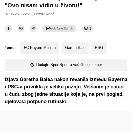
"Ovo nisam vidio u životu!"
07.05.26. - 22:21,
Edmir Škorić
1
Poslušajte
članak
Teme:
FC Bayern Munich
Gareth Bale
PSG
Dodajte SportSport u vaš Google izbor
Izjava Garetha Balea nakon revanša između Bayerna
i PSG-a privukla je veliku pažnju. Velšanin je ostao
u čudu zbog jedne situacije koja je, na prvi pogled,
djelovala potpuno rutinski.