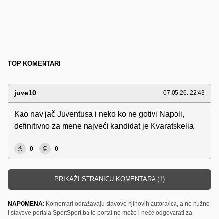
TOP KOMENTARI
juve10
07.05.26. 22:43
Kao navijač Juventusa i neko ko ne gotivi Napoli,
definitivno za mene najveći kandidat je Kvaratskelia
0
0
PRIKAŽI STRANICU KOMENTARA (1)
NAPOMENA:
Komentari odražavaju stavove njihovih autora/ica, a ne nužno
i stavove portala SportSport.ba te portal ne može i neće odgovarati za