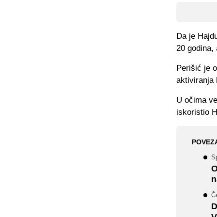
Da je Hajdu
20 godina, a
Perišić je
aktiviranja
U očima već
iskoristio 
POVEZ
Sp
O
n
Č
D
V