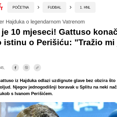
POČETNA
FUDBAL
1. HNL
ener Hajduka o legendarnom Vatrenom
 je 10 mjeseci! Gattuso kona
o istinu o Perišiću: "Tražio mi 
:45,
ttuso iz Hajduka odlazi uzdignute glave bez obzira što 
Poljud. Njegov jednogodišnji boravak u Splitu na neki nač
sukob s Ivanom Perišićem.