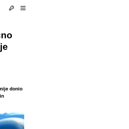
Otvori profil
Otvori meni
čno
je
nije donio
in