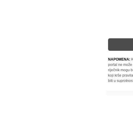
NAPOMENA:
K
portal ne može 
riječnik mogu b
koji krše pravi
biti u suprotnos