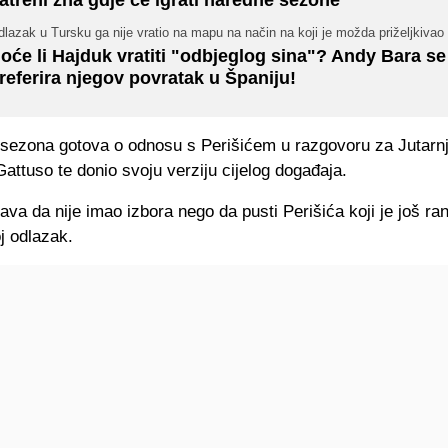
lazak u Tursku ga nije vratio na mapu na način na koji je možda priželjkivao
oće li Hajduk vratiti "odbjeglog sina"? Andy Bara se 
referira njegov povratak u Španiju!
sezona gotova o odnosu s Perišićem u razgovoru za Jutarnji
Gattuso te donio svoju verziju cijelog događaja.
stava da nije imao izbora nego da pusti Perišića koji je još ran
j odlazak.