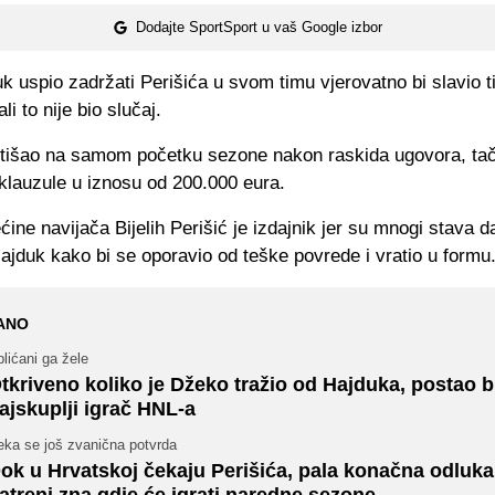
Dodajte SportSport u vaš Google izbor
k uspio zadržati Perišića u svom timu vjerovatno bi slavio t
li to nije bio slučaj.
 otišao na samom početku sezone nakon raskida ugovora, tač
 klauzule u iznosu od 200.000 eura.
ine navijača Bijelih Perišić je izdajnik jer su mnogi stava d
Hajduk kako bi se oporavio od teške povrede i vratio u formu
ANO
lićani ga žele
tkriveno koliko je Džeko tražio od Hajduka, postao b
ajskuplji igrač HNL-a
eka se još zvanična potvrda
ok u Hrvatskoj čekaju Perišića, pala konačna odluka
atreni zna gdje će igrati naredne sezone