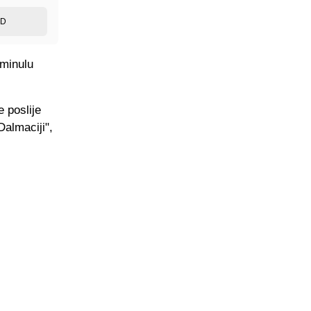
ED
 minulu
 poslije
Dalmaciji",