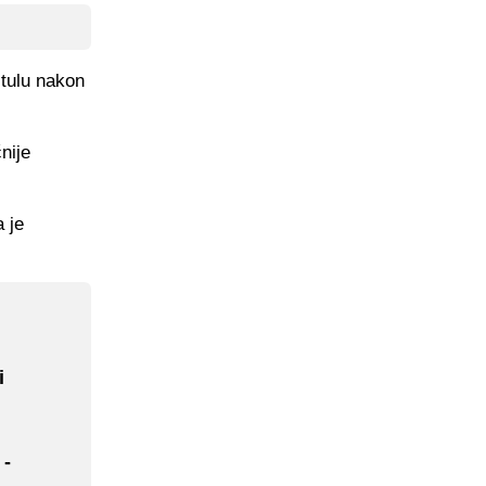
itulu nakon
nije
a je
.
i
 -