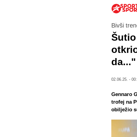
Bivši tr
Šutio
otkri
da..."
02.06.25. - 00
Gennaro Ga
trofej na 
obilježio 