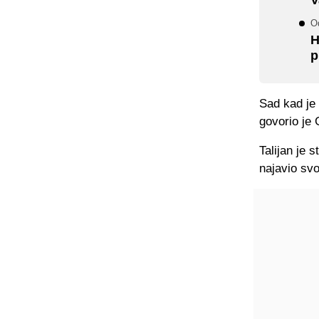
Od
H
p
Sad kad je 
govorio je 
Talijan je 
najavio svo