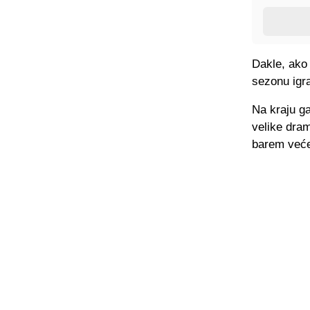
Dakle, ako 
sezonu igra
Na kraju ga
velike dram
barem većem