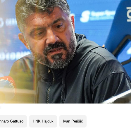
l
nnaro Gattuso
HNK Hajduk
Ivan Perišić