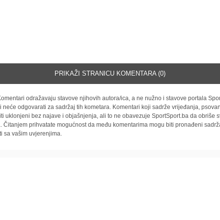
PRIKAŽI STRANICU KOMENTARA (0)
omentari odražavaju stavove njihovih autora/ica, a ne nužno i stavove portala Spor
i neće odgovarati za sadržaj tih kometara. Komentari koji sadrže vrijeđanja, psovan
iti uklonjeni bez najave i objašnjenja, ali to ne obavezuje SportSport.ba da obriše
la. Čitanjem prihvatate mogućnost da među komentarima mogu biti pronađeni sadrža
ti sa vašim uvjerenjima.