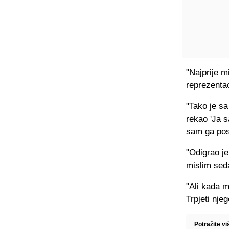
"Najprije m
reprezenta
"Tako je s
rekao 'Ja s
sam ga post
"Odigrao je
mislim se
"Ali kada m
Trpjeti nje
Potražite v