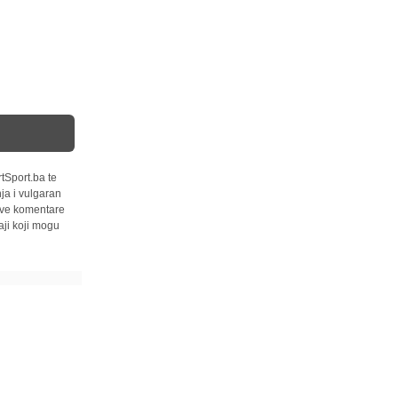
tSport.ba te
ja i vulgaran
 sve komentare
ji koji mogu