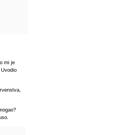
o mi je
. Uvodio
prvenstva,
m mogao?
uso.