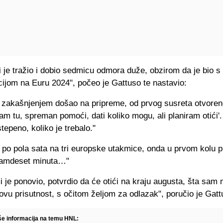
i je tražio i dobio sedmicu odmora duže, obzirom da je bio s
cijom na Euru 2024", počeo je Gattuso te nastavio:
a zakašnjenjem došao na pripreme, od prvog susreta otvoren
am tu, spreman pomoći, dati koliko mogu, ali planiram otići'
epeno, koliko je trebalo."
 po pola sata na tri europske utakmice, onda u prvom kolu 
damdeset minuta…"
i je ponovio, potvrdio da će otići na kraju augusta, šta sa
govu prisutnost, s očitom željom za odlazak", poručio je Gatt
iše informacija na temu HNL: