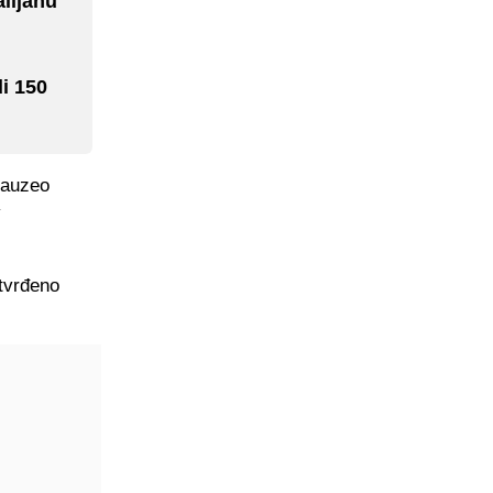
lijanu
i 150
zauzeo
v
otvrđeno