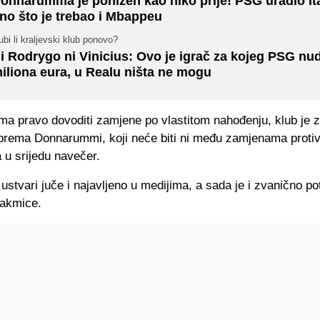
onnarumma je ponižen kao niko prije! PSG uradio Ita
no što je trebao i Mbappeu
bi li kraljevski klub ponovo?
i Rodrygo ni Vinicius: Ovo je igrač za kojeg PSG nud
iliona eura, u Realu ništa ne mogu
ma pravo dovoditi zamjene po vlastitom nahođenju, klub je 
 prema Donnarummi, koji neće biti ni među zamjenama proti
 u srijedu navečer.
ustvari juče i najavljeno u medijima, a sada je i zvanično p
takmice.