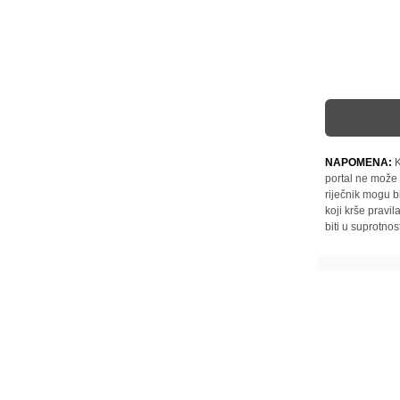
NAPOMENA:
K
portal ne može 
riječnik mogu b
koji krše pravi
biti u suprotnos