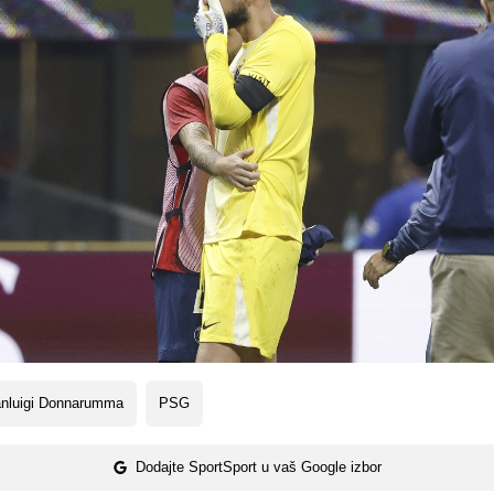
anluigi Donnarumma
PSG
Dodajte SportSport u vaš Google izbor