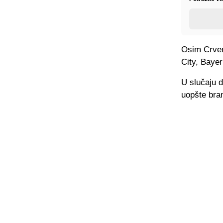
Osim Crven
City, Bayer
U slučaju 
uopšte bran