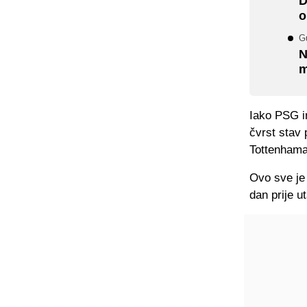
D
o
Gu
N
m
Iako PSG i
čvrst stav
Tottenhama
Ovo sve je 
dan prije u