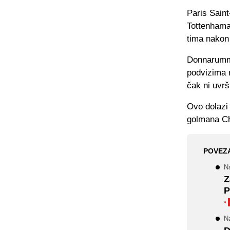
Paris Sain
Tottenhama,
tima nakon
Donnarumma
podvizima n
čak ni uvr
Ovo dolazi
golmana Che
POVEZ
N
Z
P
·
N