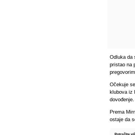
Odluka da 
pristao na
pregovorim
Očekuje se
klubova iz 
dovođenje.
Prema Mirro
ostaje da s
Potražite v