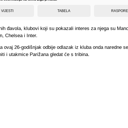
VIJESTI
TABELA
RASPOR
ih đavola, klubovi koji su pokazali interes za njega su Man
n, Chelsea i Inter.
da ovaj 26-godišnjak odbije odlazak iz kluba onda naredne 
iti i utakmice Parižana gledat će s tribina.