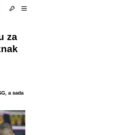
Otvori profil
Otvori meni
u za
znak
SG, a sada