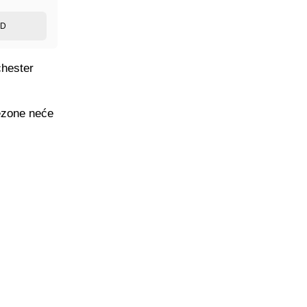
ED
chester
sezone neće