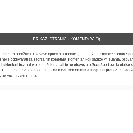
PRIKAŽI STRANICU KOMENTARA (0)
omentari odražavaju stavove njihovih autora/ica, a ne nužno i stavove portala Spor
i neće odgovarati za sadržaj tih kometara. Komentari koji sadrže vrijeđanja, psovan
iti uklonjeni bez najave i objašnjenja, ali to ne obavezuje SportSport.ba da obriše
la. Čitanjem prihvatate mogućnost da među komentarima mogu biti pronađeni sadrža
ti sa vašim uvjerenjima.