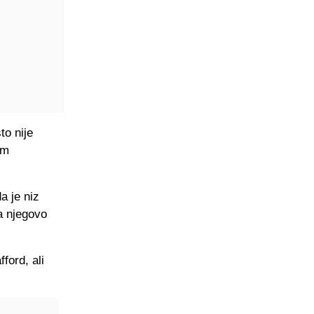
to nije
im
a je niz
a njegovo
ford, ali