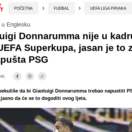
POČETNA
FUDBAL
UEFA LIGA PRVAKA
i u Englesku
uigi Donnarumma nije u kadr
EFA Superkupa, jasan je to 
apušta PSG
:49,
ekuliše da bi Gianluigi Donnarumma trebao napustiti P
, jasno da će se to dogoditi ovog ljeta.