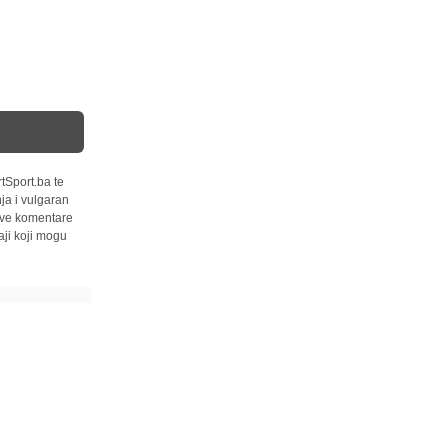
tSport.ba te
ja i vulgaran
 sve komentare
ji koji mogu