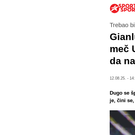
Trebao b
Gianl
meč U
da n
12.08.25. - 14
Dugo se šp
je, čini se