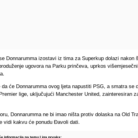
se Donnarumma izostavi iz tima za Superkup dolazi nakon š
 produženje ugovora na Parku prinčeva, uprkos višemjesečn
a.
 da će Donnarumma ovog ljeta napustiti PSG, a smatra se d
Premier lige, uključujući Manchester United, zainteresiran z
ru, Donnarumma ne bi imao ništa protiv dolaska na Old Traf
e vidi kakvu će ponudu Đavoli dati.
iše informacija na temu Liga prvaka: