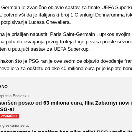
t-Germain je zvanično objavio sastav za finale UEFA Superk
 potvrdivši da je italijanski broj 1 Gianluigi Donnarumma isk
 potpisivanja Lucasa Chevaliera.
 je prisiljen napustiti Paris Saint-Germain , uprkos svojim
a putu do osvajanja prvog trofeja Lige prvaka prošle sezone
šten u putujući sastav za UEFA Superkup.
 nakon što je PSG ranije ove sedmice objavio dovođenje fr
valiera za odštetu od oko 40 miliona eura prije isplate bon
ANO
apustio Englesku
avršen posao od 63 miliona eura, Illia Zabarnyi novi 
SG-a!
ZVANIČNO
a greškama se uči