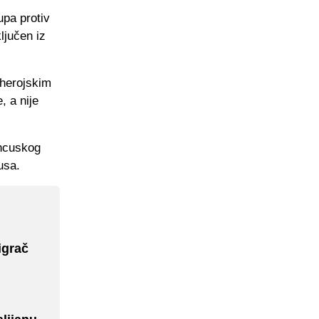
upa protiv
ljučen iz
 herojskim
, a nije
ancuskog
usa.
igrač