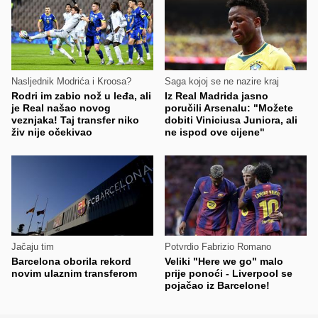
Nasljednik Modrića i Kroosa?
Saga kojoj se ne nazire kraj
Rodri im zabio nož u leđa, ali
Iz Real Madrida jasno
je Real našao novog
poručili Arsenalu: "Možete
veznjaka! Taj transfer niko
dobiti Viniciusa Juniora, ali
živ nije očekivao
ne ispod ove cijene"
Jačaju tim
Potvrdio Fabrizio Romano
Barcelona oborila rekord
Veliki "Here we go" malo
novim ulaznim transferom
prije ponoći - Liverpool se
pojačao iz Barcelone!