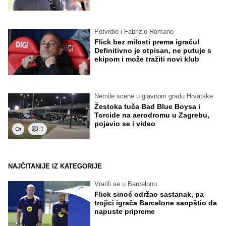
Potvrdio i Fabrizio Romano
Flick bez milosti prema igraču!
Definitivno je otpisan, ne putuje s
ekipom i može tražiti novi klub
Nemile scene u glavnom gradu Hrvatske
Žestoka tuča Bad Blue Boysa i
Torcide na aerodromu u Zagrebu,
pojavio se i video
1
NAJČITANIJE IZ KATEGORIJE
Vratili se u Barcelonu
Flick sinoć održao sastanak, pa
trojici igrača Barcelone saopštio da
napuste pripreme