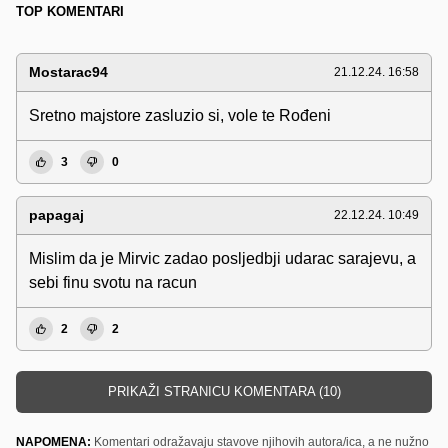
TOP KOMENTARI
Mostarac94
21.12.24. 16:58
Sretno majstore zasluzio si, vole te Rođeni
3
0
papagaj
22.12.24. 10:49
Mislim da je Mirvic zadao posljedbji udarac sarajevu, a
sebi finu svotu na racun
2
2
PRIKAŽI STRANICU KOMENTARA (10)
NAPOMENA:
Komentari odražavaju stavove njihovih autora/ica, a ne nužno