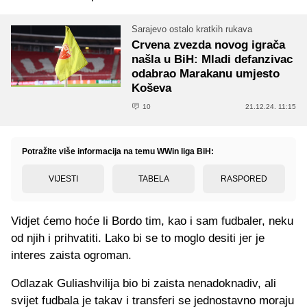
Sarajevo ostalo kratkih rukava
Crvena zvezda novog igrača
našla u BiH: Mladi defanzivac
odabrao Marakanu umjesto
Koševa
10
21.12.24. 11:15
Potražite više informacija na temu WWin liga BiH:
VIJESTI
TABELA
RASPORED
Vidjet ćemo hoće li Bordo tim, kao i sam fudbaler, neku
od njih i prihvatiti. Lako bi se to moglo desiti jer je
interes zaista ogroman.
Odlazak Guliashvilija bio bi zaista nenadoknadiv, ali
svijet fudbala je takav i transferi se jednostavno moraju