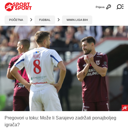
Prijava
Otvori profi
Ot
POČETNA
FUDBAL
WWIN LIGA BIH
Pregovori u toku: Može li Sarajevo zadržati ponajboljeg
igrača?