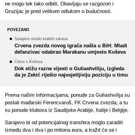
ne mogu tek tako odbiti. Obavljaju se razgovori i
Gruzijac je pred velikom odlukom o budućnosti.
POVEZANO
Sarajevo ostalo kratkih rukava
Crvena zvezda novog igrača našla u BiH: Mladi
defanzivac odabrao Marakanu umjesto Koševa
Crtice s Koševa
Dok stižu razne vijesti o Guliashviliju, izgleda
da je Zekić riješio najosjetljiviju poziciju u timu
Prema našim informacijama, ponude za Guliashvilija su
poslali mađarski Ferencvaroš, FK Crvena zvezda, a tu
su ponude klubova iz Saudijske Arabije, Italije i Belgije.
Sarajevo bi od potencijalnog transfera moglo zaraditi
između dva i dva i po miliona eura, a tražit će se i