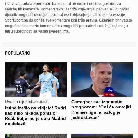
i stavove portala SportSport.ba te portal ne može i neće odgovarati za
sadržaj tih kometara. Komentari koji sadrže vrijeđanja, psovanja i vulgaran
riječnik mogu biti uklonjeni bez najave i objašnjenja, ali to ne obavezuje
SportSport.ba da obriše sve komentare koji krše pravila. Čitanjem prihvatate
mogućnost da među komentarima mogu biti pronađeni sadržaji koji mogu
biti u suprotnosti sa vašim uvjerenjima.
POPULARNO
Ovo im nije trebao uraditi
Carragher sve iznenadio
prognozom: "Oni će osvojiti
Istina izašla na vidjelo! Rodri
Premier ligu, a razlog je
kao niko nikada ponizio
jednostavan"
Real, bolje mu je da u Madrid
ne dolazi!