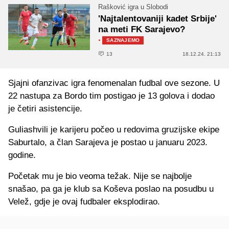
Rašković igra u Slobodi
'Najtalentovaniji kadet Srbije'
na meti FK Sarajevo?
·
SAZNAJEMO
13
18.12.24. 21:13
Sjajni ofanzivac igra fenomenalan fudbal ove sezone. U
22 nastupa za Bordo tim postigao je 13 golova i dodao
je četiri asistencije.
Guliashvili je karijeru počeo u redovima gruzijske ekipe
Saburtalo, a član Sarajeva je postao u januaru 2023.
godine.
Početak mu je bio veoma težak. Nije se najbolje
snašao, pa ga je klub sa Koševa poslao na posudbu u
Velež, gdje je ovaj fudbaler eksplodirao.