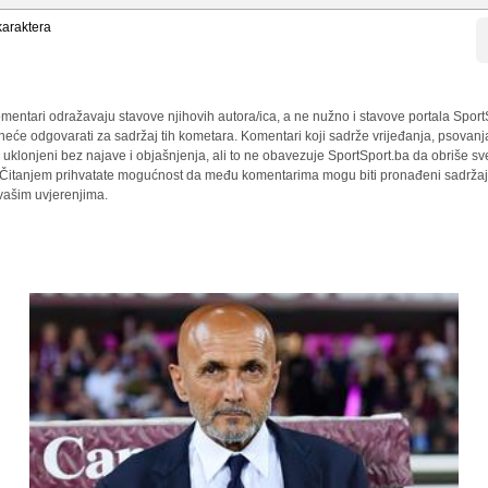
araktera
mentari odražavaju stavove njihovih autora/ica, a ne nužno i stavove portala Sport
 neće odgovarati za sadržaj tih kometara. Komentari koji sadrže vrijeđanja, psovanj
i uklonjeni bez najave i objašnjenja, ali to ne obavezuje SportSport.ba da obriše 
a. Čitanjem prihvatate mogućnost da među komentarima mogu biti pronađeni sadržaji
 vašim uvjerenjima.