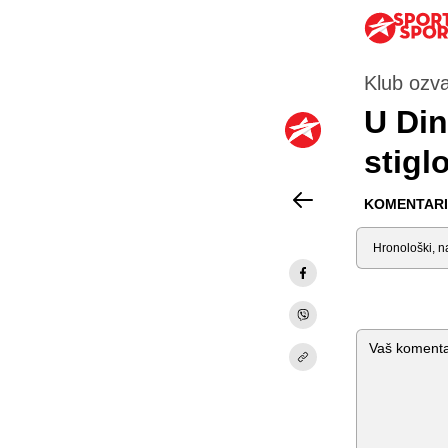
Klub ozva
U Din
stigl
KOMENTARI 
Sortiraj
Komentar