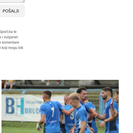
POŠALJI
Sport.ba te
a i vulgaran
sve komentare
 koji mogu biti