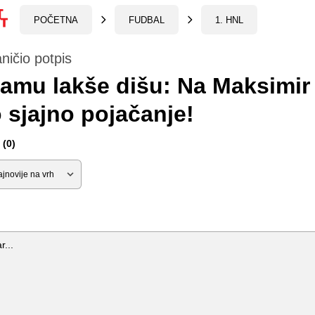
POČETNA
FUDBAL
1. HNL
ničio potpis
amu lakše dišu: Na Maksimir
o sjajno pojačanje!
(0)