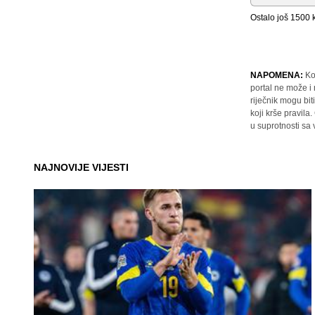
Ostalo još
1500
k
NAPOMENA:
Ko
portal ne može i
riječnik mogu bit
koji krše pravil
u suprotnosti sa
NAJNOVIJE VIJESTI