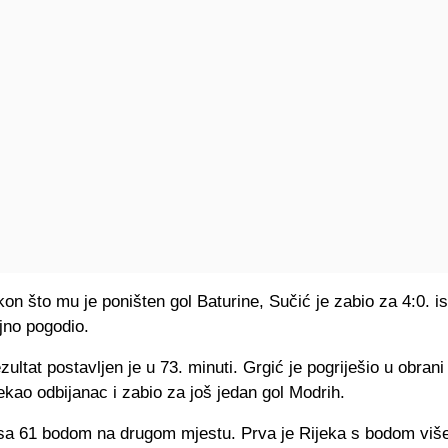
n što mu je poništen gol Baturine, Sučić je zabio za 4:0. is
ajno pogodio.
ultat postavljen je u 73. minuti. Grgić je pogriješio u obran
kao odbijanac i zabio za još jedan gol Modrih.
sa 61 bodom na drugom mjestu. Prva je Rijeka s bodom više