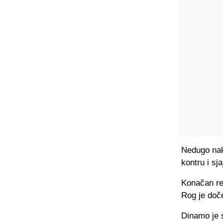
Nedugo nako
kontru i sj
Konačan rez
Rog je doče
Dinamo je 