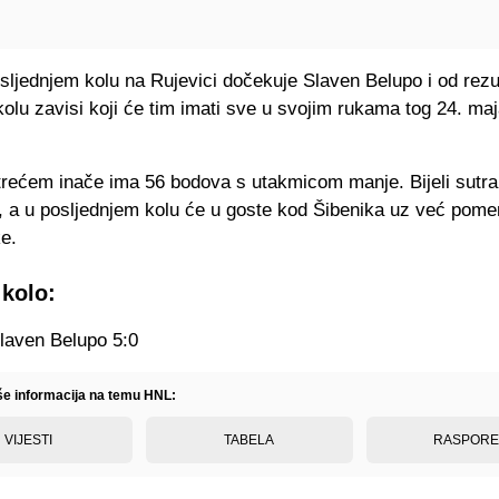
sljednjem kolu na Rujevici dočekuje Slaven Belupo i od rezu
lu zavisi koji će tim imati sve u svojim rukama tog 24. maj
trećem inače ima 56 bodova s utakmicom manje. Bijeli sutra
, a u posljednjem kolu će u goste kod Šibenika uz već pome
ke.
 kolo:
laven Belupo 5:0
iše informacija na temu HNL:
VIJESTI
TABELA
RASPOR