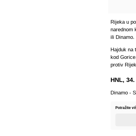
Rijeka u po
narednom ko
ili Dinamo.
Hajduk na 
kod Gorice
protiv Rije
HNL, 34.
Dinamo - S
Potražite v