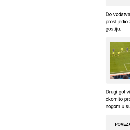
Do vodstva 
proslijedi
gostiju.
Drugi gol v
okomito pr
nogom u su
POVEZ