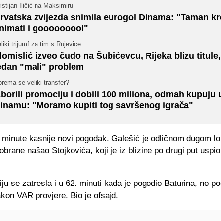
istijan Iličić na Maksimiru
rvatska zvijezda snimila eurogol Dinama: "Taman k
nimati i gooooooool"
liki trijumf za tim s Rujevice
lomislić izveo čudo na Šubićevcu, Rijeka blizu titule,
edan "mali" problem
rema se veliki transfer?
zborili promociju i dobili 100 miliona, odmah kupuju 
inamu: "Moramo kupiti tog savršenog igrača"
 minute kasnije novi pogodak. Galešić je odličnom dugom l
brane našao Stojkovića, koji je iz blizine po drugi put uspio
ju se zatresla i u 62. minuti kada je pogodio Baturina, no p
kon VAR provjere. Bio je ofsajd.