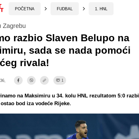
POČETNA
FUDBAL
1. HNL
u Zagrebu
o razbio Slaven Belupo na
imiru, sada se nada pomoći
ćeg rivala!
:36,
1
inamo na Maksimiru u 34. kolu HNL rezultatom 5:0 razb
 ostao bod iza vodeće Rijeke.