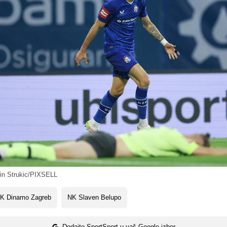
in Strukic/PIXSELL
K Dinamo Zagreb
NK Slaven Belupo
Dodajte SportSport u vaš Google izbor