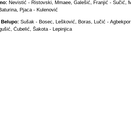
mo:
Nevistić - Ristovski, Mmaee, Galešić, Franjić - Sučić, M
Baturina, Pjaca - Kulenović
 Belupo:
Sušak - Bosec, Lešković, Boras, Lučić - Agbekpor
ušić, Ćubelić, Šakota - Lepinjica