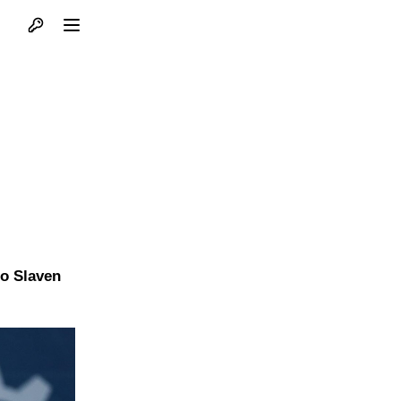
Otvori profil
Otvori meni
io Slaven