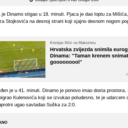
je Dinamo stigao u 18. minuti. Pjaca je dao loptu za Mišića,
o za Stojkovića na desnoj strani koji sjajno desnom nogom p
Kristijan Iličić na Maksimiru
Hrvatska zvijezda snimila eurog
Dinama: "Taman krenem snimati
gooooooool"
1
iđen je u 41. minuti. Dinamo je ponovo imao dosta prostora, 
oigrao Kulenovića koji se izvukao poludesno, te je udarcem
protni ugao savladao Suška za 2:0.
ANO