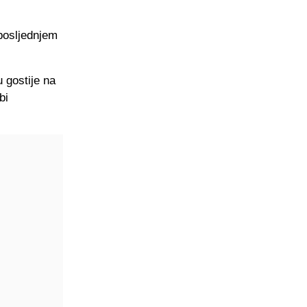
posljednjem
 gostije na
bi