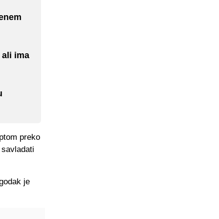
renem
 ali ima
u
optom preko
 savladati
ogodak je