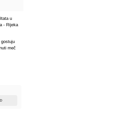
ltata u
a - Rijeka
 gostuju
nuti meč
ED