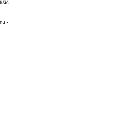
išić -
nu -