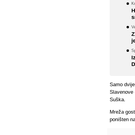
Kr
H
s
Ve
Z
j
Sp
I
D
Samo dvije
Slavenove o
Suška.
Mreža gosti
poništen na