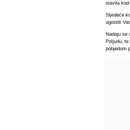
slavila kod
Sljedeće k
ugostiti Va
Nadaju se 
Poljudu, te
pobjedom p