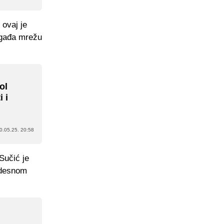
 ovaj je
ogađa mrežu
ol
 i
0.05.25. 20:58
Sučić je
 desnom