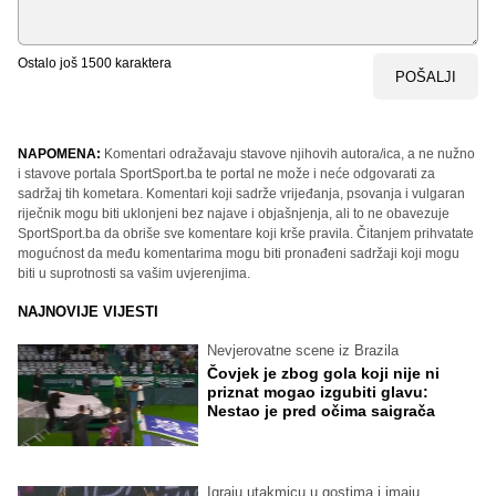
Ostalo još
1500
karaktera
POŠALJI
NAPOMENA:
Komentari odražavaju stavove njihovih autora/ica, a ne nužno
i stavove portala SportSport.ba te portal ne može i neće odgovarati za
sadržaj tih kometara. Komentari koji sadrže vrijeđanja, psovanja i vulgaran
riječnik mogu biti uklonjeni bez najave i objašnjenja, ali to ne obavezuje
SportSport.ba da obriše sve komentare koji krše pravila. Čitanjem prihvatate
mogućnost da među komentarima mogu biti pronađeni sadržaji koji mogu
biti u suprotnosti sa vašim uvjerenjima.
NAJNOVIJE VIJESTI
Nevjerovatne scene iz Brazila
Čovjek je zbog gola koji nije ni
priznat mogao izgubiti glavu:
Nestao je pred očima saigrača
Igraju utakmicu u gostima i imaju