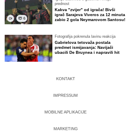
prednost
Kakva "zvijer" od igrača! Bivši
igrač Sarajeva Viveros za 12 minuta
6
zabio 2 gola Neymarovom Santosu!
Fotografija pokrenula lavinu reakcija
Gabrielova tetovaža postala
predmet ismijavanja: Navijači
ubacili De Bruynea i napravili hit
KONTAKT
IMPRESSUM
MOBILNE APLIKACIJE
MARKETING