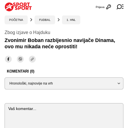
Prijava
Otvori profi
Ot
POČETNA
FUDBAL
1. HNL
Zbog izjave o Hajduku
Zvonimir Boban razbijesnio navijače Dinama,
ovo mu nikada neće oprostiti!
KOMENTARI (0)
Sortiraj
Komentar