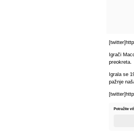
[twitter]ht
Igrači Macc
preokreta.
Igrala se 1
pažnje naša
[twitter]ht
Potražite v