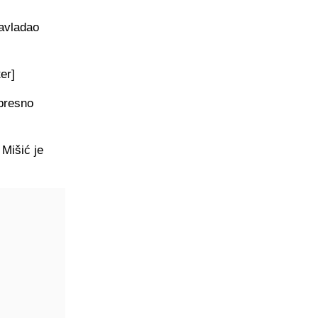
savladao
er]
presno
 Mišić je