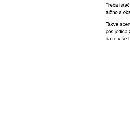
Treba istać
tužno s obz
Takve scene
posljedica 
da to više 