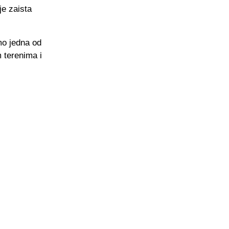
je zaista
mo jedna od
 terenima i