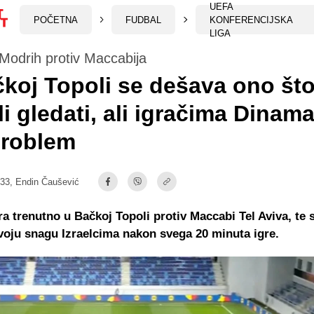
UEFA
POČETNA
FUDBAL
KONFERENCIJSKA
LIGA
Modrih protiv Maccabija
koj Topoli se dešava ono što
li gledati, ali igračima Dinama
problem
:33,
Endin Čaušević
a trenutno u Bačkoj Topoli protiv Maccabi Tel Aviva, te 
voju snagu Izraelcima nakon svega 20 minuta igre.