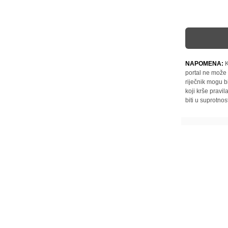
NAPOMENA:
K
portal ne može 
riječnik mogu b
koji krše pravi
biti u suprotnos