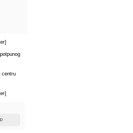
er]
o potpunog
u centru
er]
ED