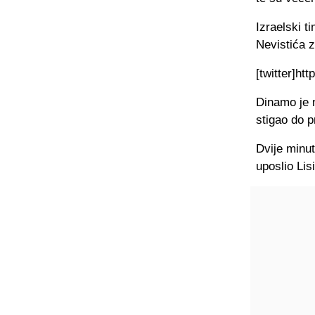
Izraelski t
Nevistića z
[twitter]ht
Dinamo je 
stigao do p
Dvije minut
uposlio Lis