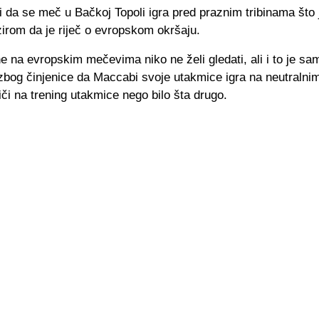
i da se meč u Bačkoj Topoli igra pred praznim tribinama što 
irom da je riječ o evropskom okršaju.
 na evropskim mečevima niko ne želi gledati, ali i to je sa
zbog činjenice da Maccabi svoje utakmice igra na neutralnim
liči na trening utakmice nego bilo šta drugo.