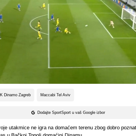
K Dinamo Zagreb
Maccabi Tel Aviv
Dodajte SportSport u vaš Google izbor
oje utakmice ne igra na domaćem terenu zbog dobro poznati
ras u Bačkoj Topoli domaćini Dinamu.