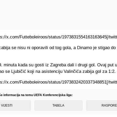
tps://x.com/Futteboleiroos/status/1973831554163163645[/twitt
abija se nisu ni oporavili od tog gola, a Dinamo je stigao d
9. minuta kada su gosti iz Zagreba dali i drugi gol. Ovaj put 
o se Ljubičić koji na asistenciju Valinčića zabija gol za 1:2.
tps://x.com/Futteboleiroos/status/1973832420337348851[/twitt
iše informacija na temu UEFA Konferencijska liga:
VIJESTI
TABELA
RASPOR