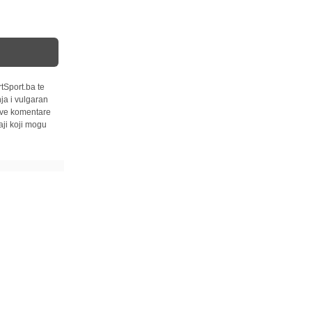
tSport.ba te
ja i vulgaran
 sve komentare
ji koji mogu