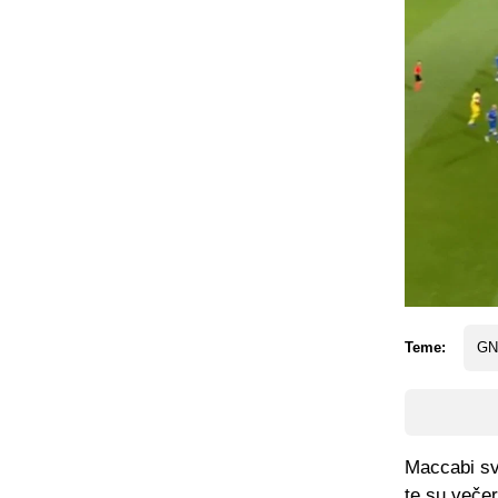
Teme:
GN
Maccabi sv
te su veče