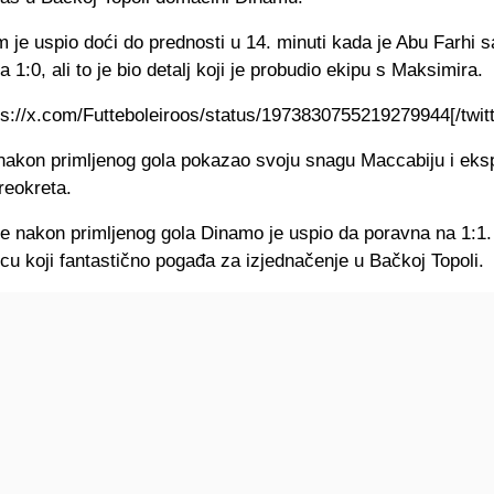
im je uspio doći do prednosti u 14. minuti kada je Abu Farhi 
a 1:0, ali to je bio detalj koji je probudio ekipu s Maksimira.
tps://x.com/Futteboleiroos/status/1973830755219279944[/twitt
nakon primljenog gola pokazao svoju snagu Maccabiju i eks
reokreta.
e nakon primljenog gola Dinamo je uspio da poravna na 1:1.
icu koji fantastično pogađa za izjednačenje u Bačkoj Topoli.