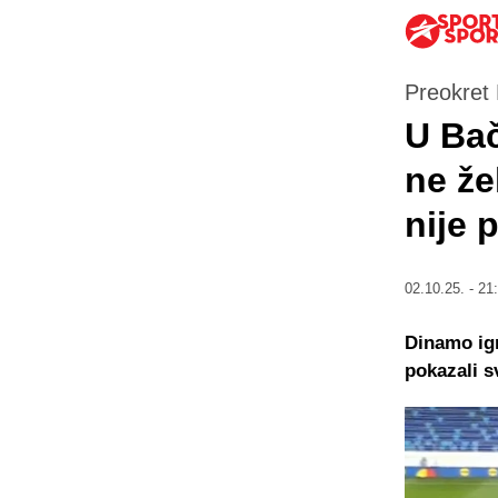
Preokret 
U Bač
ne že
nije 
02.10.25. - 21
Dinamo igr
pokazali s