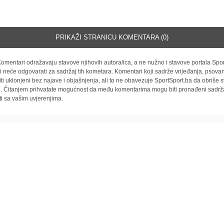
PRIKAŽI STRANICU KOMENTARA (0)
omentari odražavaju stavove njihovih autora/ica, a ne nužno i stavove portala Spor
i neće odgovarati za sadržaj tih kometara. Komentari koji sadrže vrijeđanja, psovan
iti uklonjeni bez najave i objašnjenja, ali to ne obavezuje SportSport.ba da obriše
la. Čitanjem prihvatate mogućnost da među komentarima mogu biti pronađeni sadrža
ti sa vašim uvjerenjima.