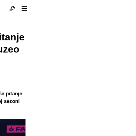
Otvori profil
Otvori meni
itanje
uzeo
še pitanje
oj sezoni