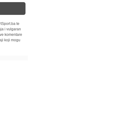
tSport.ba te
ja i vulgaran
 sve komentare
ji koji mogu