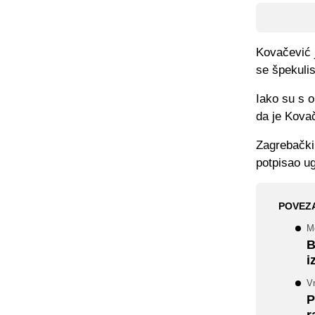
Kovačević 
se špekuli
Iako su s o
da je Kovač
Zagrebački 
potpisao u
POVEZ
Mo
B
i
V
P
r