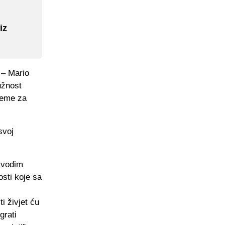
iz
 – Mario
užnost
reme za
svoj
a vodim
osti koje sa
i živjet ću
grati