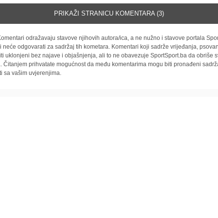
PRIKAŽI STRANICU KOMENTARA (3)
omentari odražavaju stavove njihovih autora/ica, a ne nužno i stavove portala Spor
i neće odgovarati za sadržaj tih kometara. Komentari koji sadrže vrijeđanja, psovan
iti uklonjeni bez najave i objašnjenja, ali to ne obavezuje SportSport.ba da obriše
la. Čitanjem prihvatate mogućnost da među komentarima mogu biti pronađeni sadrža
ti sa vašim uvjerenjima.