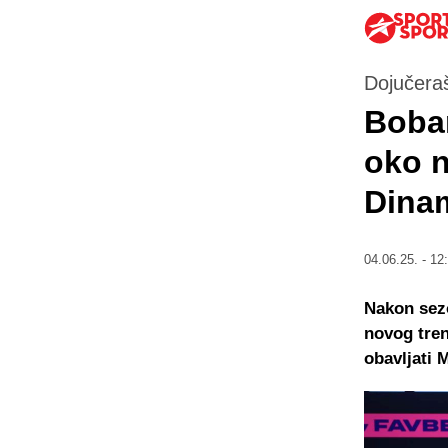
Dojučeraš
Boban
oko n
Dina
04.06.25. - 12
Nakon sezo
novog tren
obavljati 