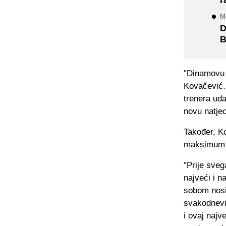
Mo
D
B
"Dinamovu 
Kovačević.
trenera ud
novu natjec
Također, Ko
maksimum k
"Prije sveg
najveći i n
sobom nosi
svakodnevic
i ovaj naj