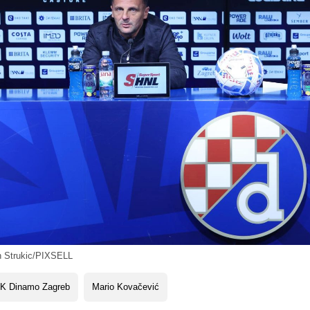
n Strukic/PIXSELL
K Dinamo Zagreb
Mario Kovačević