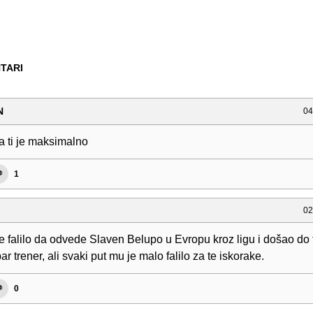
TARI
N
04
a ti je maksimalno
1
02
e falilo da odvede Slaven Belupo u Evropu kroz ligu i došao do 
r trener, ali svaki put mu je malo falilo za te iskorake.
0