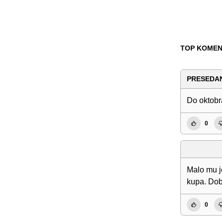
TOP KOMEN
PRESEDA
Do oktobr
0
Malo mu j
kupa. Doba
0