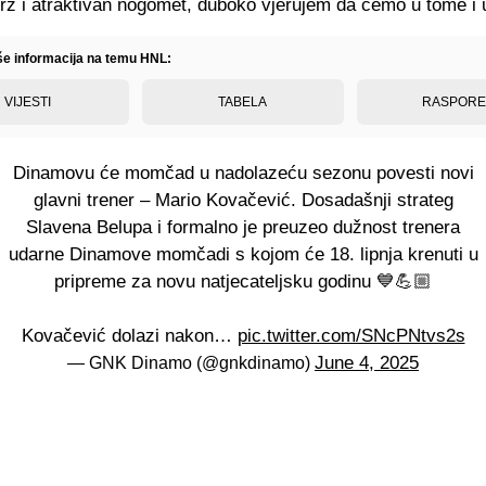
z i atraktivan nogomet, duboko vjerujem da ćemo u tome i u
iše informacija na temu HNL:
VIJESTI
TABELA
RASPOR
Dinamovu će momčad u nadolazeću sezonu povesti novi
glavni trener – Mario Kovačević. Dosadašnji strateg
Slavena Belupa i formalno je preuzeo dužnost trenera
udarne Dinamove momčadi s kojom će 18. lipnja krenuti u
pripreme za novu natjecateljsku godinu 💙💪🏼
Kovačević dolazi nakon…
pic.twitter.com/SNcPNtvs2s
June 4, 2025
— GNK Dinamo (@gnkdinamo)