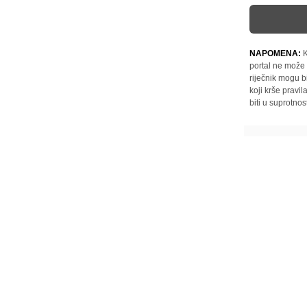
NAPOMENA:
K
portal ne može 
riječnik mogu b
koji krše pravi
biti u suprotnos