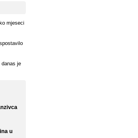
iko mjeseci
ispostavilo
 danas je
anzivca
ina u