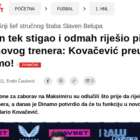
POČETNA
FUDBAL
1. HNL
nji šef stručnog štaba Slaven Belupa
 tek stigao i odmah riješio p
ovog trenera: Kovačević pre
mo!
·
ZVANIČNO
:11,
Endin Čaušević
3
ne za zaborav na Maksimiru su odlučili što prije da rije
era, a danas je Dinamo potvrdio da će tu funkciju u nov
Mario Kovačević.