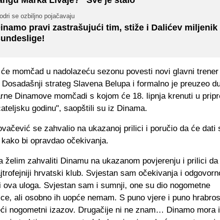
dri se ozbiljno pojačavaju
inamo pravi zastrašujući tim, stiže i Dalićev miljenik 
undeslige!
će momčad u nadolazeću sezonu povesti novi glavni trener
 Dosadašnji strateg Slavena Belupa i formalno je preuzeo d
arne Dinamove momčadi s kojom će 18. lipnja krenuti u prip
ateljsku godinu", saopštili su iz Dinama.
vačević se zahvalio na ukazanoj prilici i poručio da će dati 
ako bi opravdao očekivanja.
a želim zahvaliti Dinamu na ukazanom povjerenju i prilici d
ajtrofejniji hrvatski klub. Svjestan sam očekivanja i odgovorn
 ova uloga. Svjestan sam i sumnji, one su dio nogometne
e, ali osobno ih uopće nemam. S puno vjere i puno hrabrost
veći nogometni izazov. Drugačije ni ne znam… Dinamo mora i