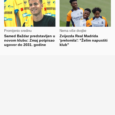
Promijenio sredinu
Nema više dvojbe
Samed Baždar predstavljen u
Zvijezda Real Madrida
novom klubu: Zmaj potpisao
'prelomila': "Želim napustiti
ugovor do 2031. godine
klub"