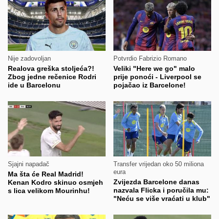
Nije zadovoljan
Potvrdio Fabrizio Romano
Realova greška stoljeća?!
Veliki "Here we go" malo
Zbog jedne rečenice Rodri
prije ponoći - Liverpool se
ide u Barcelonu
pojačao iz Barcelone!
Sjajni napadač
Transfer vrijedan oko 50 miliona
eura
Ma šta će Real Madrid!
Zvijezda Barcelone danas
Kenan Kodro skinuo osmjeh
nazvala Flicka i poručila mu:
s lica velikom Mourinhu!
"Neću se više vraćati u klub"