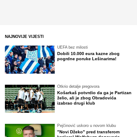
NAJNOVIJE VIJESTI
UEFA bez milosti
Dobili 10.000 eura kazne zbog
pogrdne poruke Lešinarima!
Otkrio detalje pregovora
Košarkaš potvrdio da ga je Partizan
želio, ali je zbog Obradovića
izabrao drugi klub
Pejčinović uskoro u novom klubu
"Novi Džeko" pred transferom
karijere! Wolfsburg dogovorio