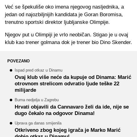
Već se špekuliše oko imena njegovog nasljednika, a
jedan od najozbiljnijih kandidata je Goran Boromisa,
trenutno sportski direktor ljubljanske Olimpije.
Njegov put u Olimpiji je vrlo neobičan. Stigao je u ovaj
klub kao trener golmana dok je trener bio Dino Skender.
POVEZANO
Ispad pred otkaz u Dinamu
Ovaj klub više neće da kupuje od Dinama: Marić
otrovnom strelicom odvratio ljude teške 22
milijarde
Burna nedjelja u Zagrebu
Hrvati objavili da Cannavaro želi da ide, nije se
dugo čekalo na odgovor Dinama!
Uprava ga danas smijenila
Otkriveno zbog kojeg igrača je Marko Marić
dobio otkaz u Dinamu!