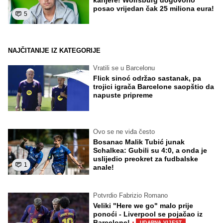
posao vrijedan čak 25 miliona eura!
5
NAJČITANIJE IZ KATEGORIJE
Vratili se u Barcelonu
Flick sinoć održao sastanak, pa
trojici igrača Barcelone saopštio da
napuste pripreme
Ovo se ne viđa često
Bosanac Malik Tubić junak
Schalkea: Gubili su 4:0, a onda je
uslijedio preokret za fudbalske
1
anale!
Potvrdio Fabrizio Romano
Veliki "Here we go" malo prije
ponoći - Liverpool se pojačao iz
·
Barcelone!
UDARNA VIJEST