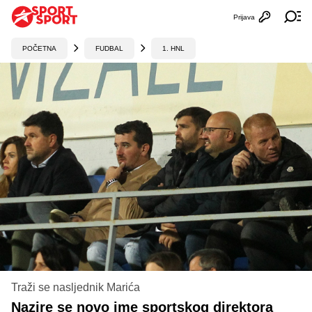
Prijava
Otvori profi
Ot
POČETNA
FUDBAL
1. HNL
Traži se nasljednik Marića
Nazire se novo ime sportskog direktora