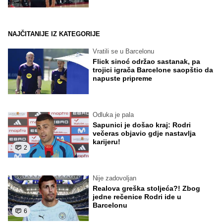
NAJČITANIJE IZ KATEGORIJE
Vratili se u Barcelonu
Flick sinoć održao sastanak, pa
trojici igrača Barcelone saopštio da
napuste pripreme
Odluka je pala
Sapunici je došao kraj: Rodri
večeras objavio gdje nastavlja
karijeru!
2
Nije zadovoljan
Realova greška stoljeća?! Zbog
jedne rečenice Rodri ide u
Barcelonu
6