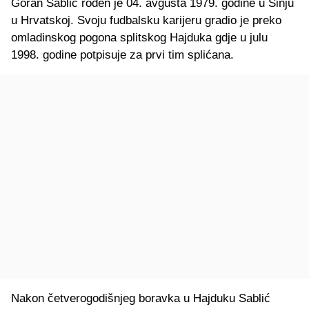
Goran Sablić rođen je 04. avgusta 1979. godine u Sinju
u Hrvatskoj. Svoju fudbalsku karijeru gradio je preko
omladinskog pogona splitskog Hajduka gdje u julu
1998. godine potpisuje za prvi tim splićana.
Nakon četverogodišnjeg boravka u Hajduku Sablić