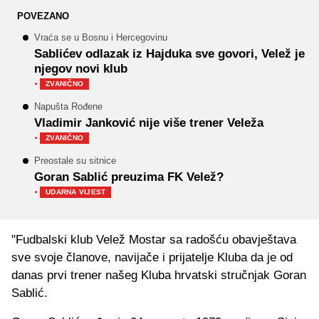
POVEZANO
Vraća se u Bosnu i Hercegovinu
Sablićev odlazak iz Hajduka sve govori, Velež je
njegov novi klub
·
ZVANIČNO
Napušta Rođene
Vladimir Janković nije više trener Veleža
·
ZVANIČNO
Preostale su sitnice
Goran Sablić preuzima FK Velež?
·
UDARNA VIJEST
"Fudbalski klub Velež Mostar sa radošću obavještava
sve svoje članove, navijače i prijatelje Kluba da je od
danas prvi trener našeg Kluba hrvatski stručnjak Goran
Sablić.