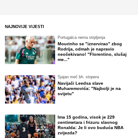
NAJNOVIJE VIJESTI
Portugalca nema strpljenja
Mourinho se "iznervirao" zbog
Rodrija, odmah je napravio
neočekivano! "Florentino, slušaj
me..."
Sjajan meč bh. stopera
Navijači Leedsa slave
Muharemovića: "Najbolji je na
svijetu"
Ima 15 godina, visok je 229
centimetara i frizuru slavnog
Ronalda: Je li ovo buduća NBA
zvijezda?