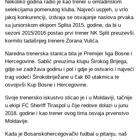
Nekoliko godina radio je kao trener u omladinskim
selekcijama pomenutog kluba. Najveći uspjeh, u vrlo
jakoj konkurenciji, izdvaja se osvajanje naslova prvaka
sa juniorskom ekipom Splita 2015. godine, da bi u
sezoni 2015/2016 postao prvi trener NK Split preuzevši
kormilo tadašnjeg trenere Zorana Vulića.
Naredna trenerska stanica bila je Premijer liga Bosne i
Hercegovine. Sablić preuzima klupu Širokog Brijega,
gdje se zadržava godinu i pol i gdje je ostvario i najveći
trag vodeći Širokobriježane u čak 60 utakmica te
osvojivši Kup Bosne i Hercegovine.
Svoje trenersko iskustvo sticao je i u Moldaviji, tačnije
u ekipi FC Sheriff Tiraspol u čije redove dolazi u junu
2018. godine i kao trener ovog tima osvaja prvenstvo
Moldavije.
Kada je Bosanskohercegovački fudbal u pitanju, naš