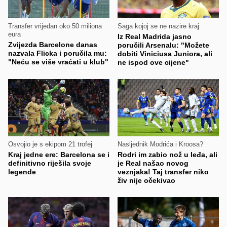
Transfer vrijedan oko 50 miliona
Saga kojoj se ne nazire kraj
eura
Iz Real Madrida jasno
Zvijezda Barcelone danas
poručili Arsenalu: "Možete
nazvala Flicka i poručila mu:
dobiti Viniciusa Juniora, ali
"Neću se više vraćati u klub"
ne ispod ove cijene"
Osvojio je s ekipom 21 trofej
Nasljednik Modrića i Kroosa?
Kraj jedne ere: Barcelona se i
Rodri im zabio nož u leđa, ali
definitivno riješila svoje
je Real našao novog
legende
veznjaka! Taj transfer niko
živ nije očekivao