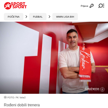
Prijava
Otvori profi
Ot
POČETNA
FUDBAL
WWIN LIGA BIH
FOTO: FK Velež
Rođeni dobili trenera