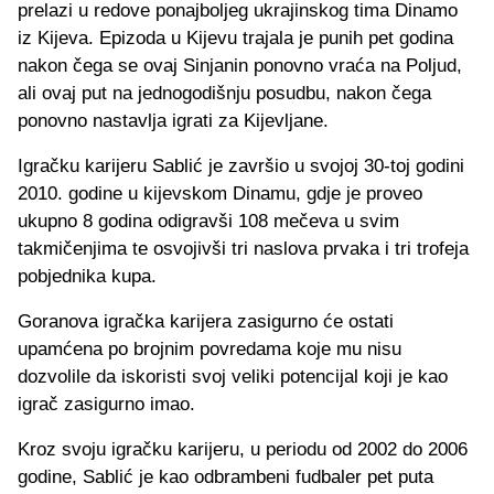
prelazi u redove ponajboljeg ukrajinskog tima Dinamo
iz Kijeva. Epizoda u Kijevu trajala je punih pet godina
nakon čega se ovaj Sinjanin ponovno vraća na Poljud,
ali ovaj put na jednogodišnju posudbu, nakon čega
ponovno nastavlja igrati za Kijevljane.
Igračku karijeru Sablić je završio u svojoj 30-toj godini
2010. godine u kijevskom Dinamu, gdje je proveo
ukupno 8 godina odigravši 108 mečeva u svim
takmičenjima te osvojivši tri naslova prvaka i tri trofeja
pobjednika kupa.
Goranova igračka karijera zasigurno će ostati
upamćena po brojnim povredama koje mu nisu
dozvolile da iskoristi svoj veliki potencijal koji je kao
igrač zasigurno imao.
Kroz svoju igračku karijeru, u periodu od 2002 do 2006
godine, Sablić je kao odbrambeni fudbaler pet puta