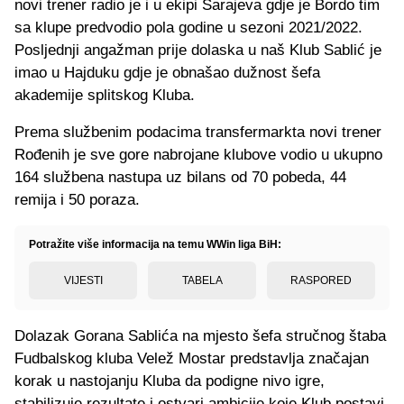
novi trener radio je i u ekipi Sarajeva gdje je Bordo tim
sa klupe predvodio pola godine u sezoni 2021/2022.
Posljednji angažman prije dolaska u naš Klub Sablić je
imao u Hajduku gdje je obnašao dužnost šefa
akademije splitskog Kluba.
Prema službenim podacima transfermarkta novi trener
Rođenih je sve gore nabrojane klubove vodio u ukupno
164 službena nastupa uz bilans od 70 pobeda, 44
remija i 50 poraza.
Potražite više informacija na temu WWin liga BiH:
VIJESTI
TABELA
RASPORED
Dolazak Gorana Sablića na mjesto šefa stručnog štaba
Fudbalskog kluba Velež Mostar predstavlja značajan
korak u nastojanju Kluba da podigne nivo igre,
stabilizuje rezultate i ostvari ambicije koje Klub postavi