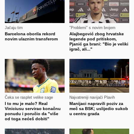
Jačaju tim
"Problemi" s novim brojem
Barcelona oborila rekord
Alajbegović zbog hrvatske
novim ulaznim transferom
legende pod pritiskom,
Pjanić ga brani: "Bio je veliki
igrač, ali..."
Čeka se rasplet velike sage
Najvatreniji navijači Plavih
I to mu je malo? Real
Manijaci napravili poziv za
Viniciusu servirao konačnu
meč sa BSK; uslijedio sukob
ponudu i poručio da "više
u centru grada
od toga nećeš dobiti"