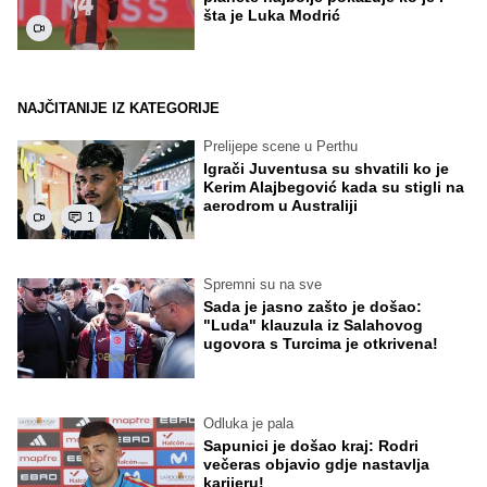
šta je Luka Modrić
NAJČITANIJE IZ KATEGORIJE
Prelijepe scene u Perthu
Igrači Juventusa su shvatili ko je
Kerim Alajbegović kada su stigli na
aerodrom u Australiji
1
Spremni su na sve
Sada je jasno zašto je došao:
"Luda" klauzula iz Salahovog
ugovora s Turcima je otkrivena!
Odluka je pala
Sapunici je došao kraj: Rodri
večeras objavio gdje nastavlja
karijeru!