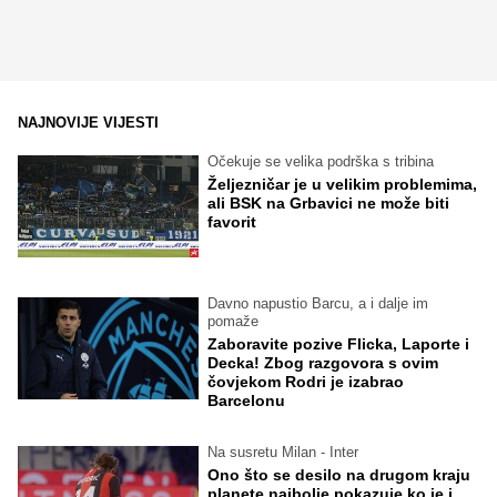
NAJNOVIJE VIJESTI
Očekuje se velika podrška s tribina
Željezničar je u velikim problemima,
ali BSK na Grbavici ne može biti
favorit
Davno napustio Barcu, a i dalje im
pomaže
Zaboravite pozive Flicka, Laporte i
Decka! Zbog razgovora s ovim
čovjekom Rodri je izabrao
Barcelonu
Na susretu Milan - Inter
Ono što se desilo na drugom kraju
planete najbolje pokazuje ko je i