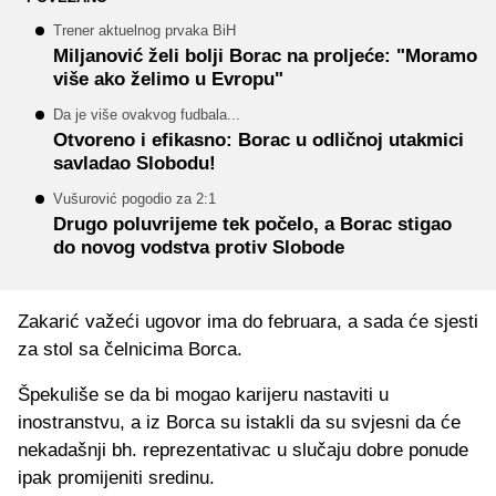
Trener aktuelnog prvaka BiH
Miljanović želi bolji Borac na proljeće: "Moramo
više ako želimo u Evropu"
Da je više ovakvog fudbala...
Otvoreno i efikasno: Borac u odličnoj utakmici
savladao Slobodu!
Vušurović pogodio za 2:1
Drugo poluvrijeme tek počelo, a Borac stigao
do novog vodstva protiv Slobode
Zakarić važeći ugovor ima do februara, a sada će sjesti
za stol sa čelnicima Borca.
Špekuliše se da bi mogao karijeru nastaviti u
inostranstvu, a iz Borca su istakli da su svjesni da će
nekadašnji bh. reprezentativac u slučaju dobre ponude
ipak promijeniti sredinu.