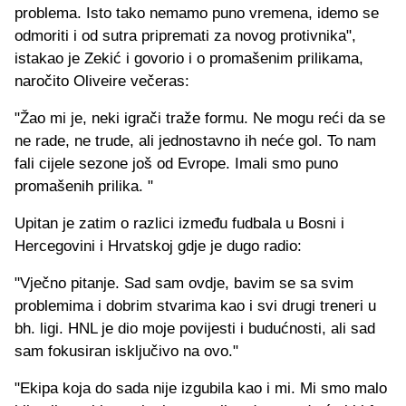
problema. Isto tako nemamo puno vremena, idemo se
odmoriti i od sutra pripremati za novog protivnika",
istakao je Zekić i govorio i o promašenim prilikama,
naročito Oliveire večeras:
"Žao mi je, neki igrači traže formu. Ne mogu reći da se
ne rade, ne trude, ali jednostavno ih neće gol. To nam
fali cijele sezone još od Evrope. Imali smo puno
promašenih prilika. "
Upitan je zatim o razlici između fudbala u Bosni i
Hercegovini i Hrvatskoj gdje je dugo radio:
"Vječno pitanje. Sad sam ovdje, bavim se sa svim
problemima i dobrim stvarima kao i svi drugi treneri u
bh. ligi. HNL je dio moje povijesti i budućnosti, ali sad
sam fokusiran isključivo na ovo."
"Ekipa koja do sada nije izgubila kao i mi. Mi smo malo