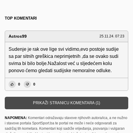
TOP KOMENTARI
Actros99
25.11.24. 07:23
Sudenje je rak ove lige svi vidimo,evo postoje sudije
sa par sitnih greškica neprimjetnih ,da se ovako sudi
svima bi bilo bolje.Nažalost već u sljedećem kolu
ponovo ćemo gledati sudijske nemoralne odluke.
0
0
PRIKAŽI STRANICU KOMENTARA (1)
NAPOMENA:
Komentari odražavaju stavove njihovih autora/ica, a ne nužno
i stavove portala SportSport.ba te portal ne može i neće odgovarati za
sadržaj tih kometara. Komentari koji sadrže vrijeđanja, psovanja i vulgaran