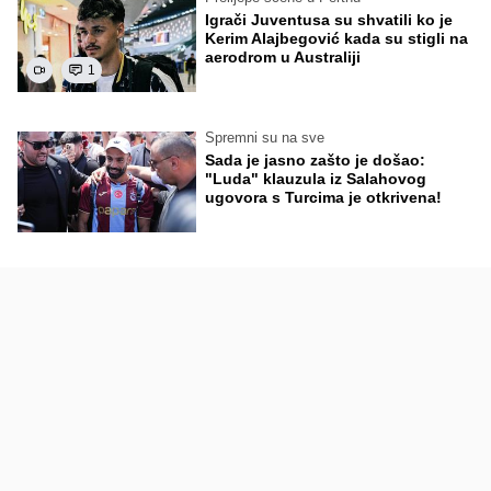
Igrači Juventusa su shvatili ko je
Kerim Alajbegović kada su stigli na
aerodrom u Australiji
1
Spremni su na sve
Sada je jasno zašto je došao:
"Luda" klauzula iz Salahovog
ugovora s Turcima je otkrivena!