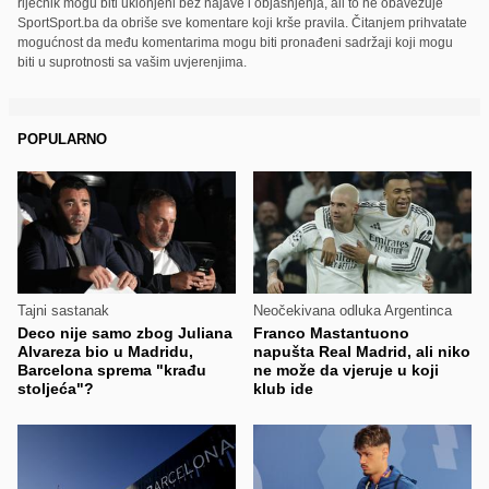
riječnik mogu biti uklonjeni bez najave i objašnjenja, ali to ne obavezuje
SportSport.ba da obriše sve komentare koji krše pravila. Čitanjem prihvatate
mogućnost da među komentarima mogu biti pronađeni sadržaji koji mogu
biti u suprotnosti sa vašim uvjerenjima.
POPULARNO
Tajni sastanak
Neočekivana odluka Argentinca
Deco nije samo zbog Juliana
Franco Mastantuono
Alvareza bio u Madridu,
napušta Real Madrid, ali niko
Barcelona sprema "krađu
ne može da vjeruje u koji
stoljeća"?
klub ide