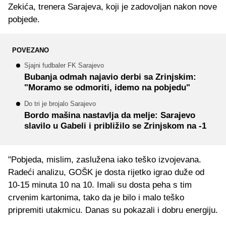
Zekića, trenera Sarajeva, koji je zadovoljan nakon nove
pobjede.
POVEZANO
Sjajni fudbaler FK Sarajevo
Bubanja odmah najavio derbi sa Zrinjskim:
"Moramo se odmoriti, idemo na pobjedu"
Do tri je brojalo Sarajevo
Bordo mašina nastavlja da melje: Sarajevo
slavilo u Gabeli i približilo se Zrinjskom na -1
"Pobjeda, mislim, zaslužena iako teško izvojevana.
Radeći analizu, GOŠK je dosta rijetko igrao duže od
10-15 minuta 10 na 10. Imali su dosta peha s tim
crvenim kartonima, tako da je bilo i malo teško
pripremiti utakmicu. Danas su pokazali i dobru energiju.