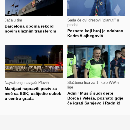
Jačaju tim
Sada će ovi dresovi "planuti" u
prodaji
Barcelona oborila rekord
Poznato koji broj je odabrao
novim ulaznim transferom
Kerim Alajbegović
Najvatreniji navijači Plavih
Službena lica za 1. kolo WWin
lige
Manijaci napravili poziv za
Admir Musić sudi derbi
meč sa BSK; uslijedio sukob
Borca i Veleža, poznato gdje
u centru grada
će igrati Sarajevo i Radnik!