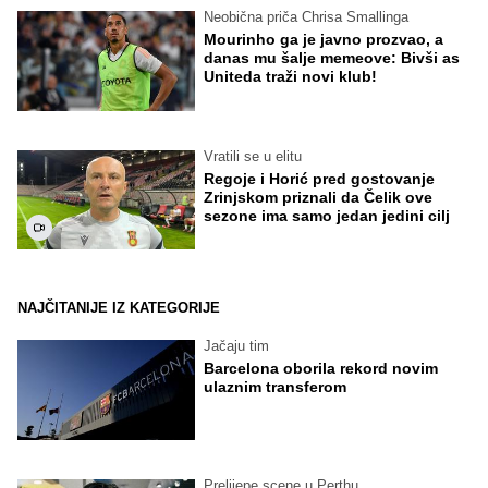
Neobična priča Chrisa Smallinga
Mourinho ga je javno prozvao, a
danas mu šalje memeove: Bivši as
Uniteda traži novi klub!
Vratili se u elitu
Regoje i Horić pred gostovanje
Zrinjskom priznali da Čelik ove
sezone ima samo jedan jedini cilj
NAJČITANIJE IZ KATEGORIJE
Jačaju tim
Barcelona oborila rekord novim
ulaznim transferom
Prelijepe scene u Perthu