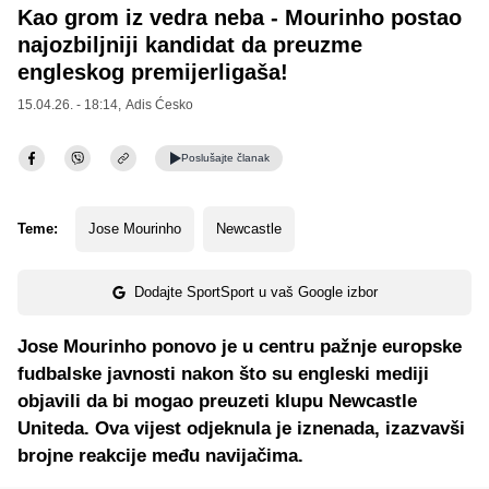
Kao grom iz vedra neba - Mourinho postao
najozbiljniji kandidat da preuzme
engleskog premijerligaša!
15.04.26. - 18:14,
Adis Ćesko
Poslušajte
članak
Teme:
Jose Mourinho
Newcastle
Dodajte SportSport u vaš Google izbor
Jose Mourinho ponovo je u centru pažnje europske
fudbalske javnosti nakon što su engleski mediji
objavili da bi mogao preuzeti klupu Newcastle
Uniteda. Ova vijest odjeknula je iznenada, izazvavši
brojne reakcije među navijačima.