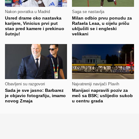
Nakon povratka u Madrid
Saga se nastavlja
Usred drame oko nastavka
Milan odbio prvu ponudu za
karijere, Vinicius prvi put
Rafaela Leaa, u cijelu priču
stao pred kamere i prekinuo
uključili se i engleski
šutnju!
velikani
Obavljeni su razgovori
Najvatreniji navijači Plavih
Sada je sve jasno: Barbarez
Manijaci napravili poziv za
je objavio fotografiju, imamo
meč sa BSK; uslijedio sukob
novog Zmaja
u centru grada