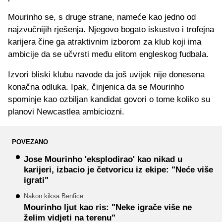
Mourinho se, s druge strane, nameće kao jedno od
najzvučnijih rješenja. Njegovo bogato iskustvo i trofejna
karijera čine ga atraktivnim izborom za klub koji ima
ambicije da se učvrsti među elitom engleskog fudbala.
Izvori bliski klubu navode da još uvijek nije donesena
konačna odluka. Ipak, činjenica da se Mourinho
spominje kao ozbiljan kandidat govori o tome koliko su
planovi Newcastlea ambiciozni.
POVEZANO
Jose Mourinho 'eksplodirao' kao nikad u
karijeri, izbacio je četvoricu iz ekipe: "Neće više
igrati"
Nakon kiksa Benfice
Mourinho ljut kao ris: "Neke igrače više ne
želim vidjeti na terenu"