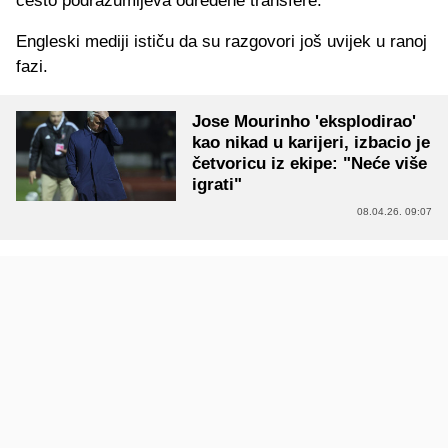
često podrazumijeva određene transfere.
Engleski mediji ističu da su razgovori još uvijek u ranoj
fazi.
Jose Mourinho 'eksplodirao'
kao nikad u karijeri, izbacio je
četvoricu iz ekipe: "Neće više
igrati"
08.04.26. 09:07