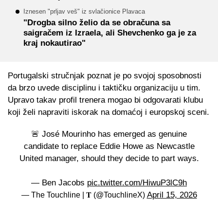
Iznesen "prljav veš" iz svlačionice Plavaca
"Drogba silno želio da se obračuna sa
saigračem iz Izraela, ali Shevchenko ga je za
kraj nokautirao"
Portugalski stručnjak poznat je po svojoj sposobnosti
da brzo uvede disciplinu i taktičku organizaciju u tim.
Upravo takav profil trenera mogao bi odgovarati klubu
koji želi napraviti iskorak na domaćoj i europskoj sceni.
🚨 José Mourinho has emerged as genuine
candidate to replace Eddie Howe as Newcastle
United manager, should they decide to part ways.
— Ben Jacobs
pic.twitter.com/HiwuP3lC9h
April 15, 2026
— The Touchline | 𝐓 (@TouchlineX)