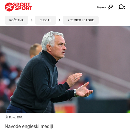
Prijava
Otvori profi
Ot
POČETNA
FUDBAL
PREMIER LEAGUE
Foto: EPA
Navode engleski mediji