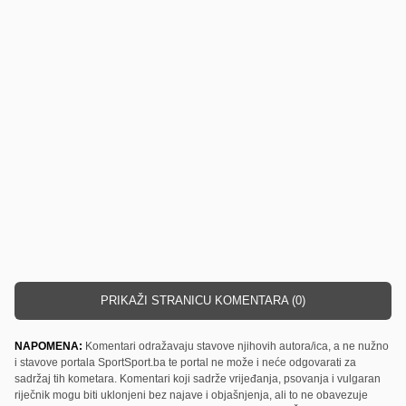
PRIKAŽI STRANICU KOMENTARA (0)
NAPOMENA:
Komentari odražavaju stavove njihovih autora/ica, a ne nužno
i stavove portala SportSport.ba te portal ne može i neće odgovarati za
sadržaj tih kometara. Komentari koji sadrže vrijeđanja, psovanja i vulgaran
riječnik mogu biti uklonjeni bez najave i objašnjenja, ali to ne obavezuje