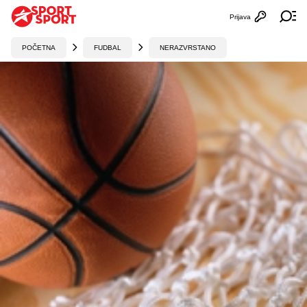
Prijava
Otvori profi
Ot
POČETNA
FUDBAL
NERAZVRSTANO