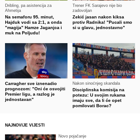
Dribling, pa asistencija za
Trener FK Sarajevo nije bio
Ahmetija
zadovoljan
Na semaforu 95. minut,
Zekić jasan nakon kiksa
Hajduk vodi sa 2:1, a onda
protiv Radnika! "Pucali smo
"magija" Hamze Jaganjca i
si u glavu, jednostavno"
muk na Poljudu!
Carragher sve iznenadio
Nakon sinoćnjeg skandala
prognozom: "Oni će osvojiti
Disciplinska komisija na
Premier ligu, a razlog je
potezu: U svojim rukama
jednostavan"
imaju sve, da li će opet
pomilovati Borac?
NAJNOVIJE VIJESTI
Novo pojačanje