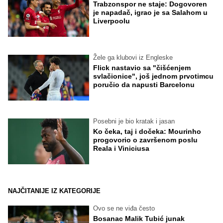
Trabzonspor ne staje: Dogovoren
je napadač, igrao je sa Salahom u
Liverpoolu
Žele ga klubovi iz Engleske
Flick nastavio sa "čišćenjem
svlačionice", još jednom prvotimcu
poručio da napusti Barcelonu
Posebni je bio kratak i jasan
Ko čeka, taj i dočeka: Mourinho
progovorio o završenom poslu
Reala i Viniciusa
NAJČITANIJE IZ KATEGORIJE
Ovo se ne viđa često
Bosanac Malik Tubić junak