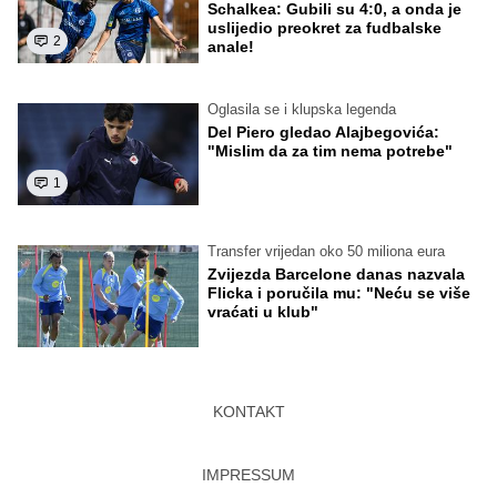
Schalkea: Gubili su 4:0, a onda je
uslijedio preokret za fudbalske
2
anale!
Oglasila se i klupska legenda
Del Piero gledao Alajbegovića:
"Mislim da za tim nema potrebe"
1
Transfer vrijedan oko 50 miliona eura
Zvijezda Barcelone danas nazvala
Flicka i poručila mu: "Neću se više
vraćati u klub"
KONTAKT
IMPRESSUM