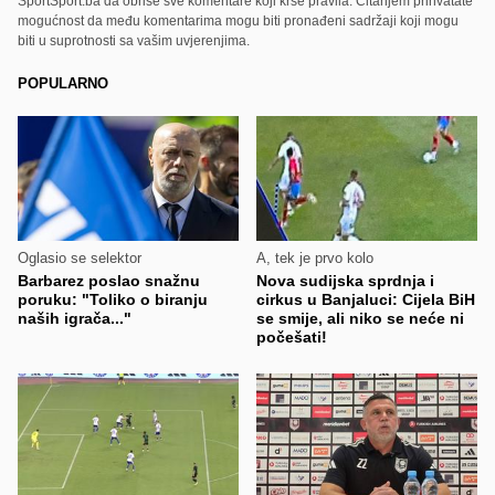
SportSport.ba da obriše sve komentare koji krše pravila. Čitanjem prihvatate
mogućnost da među komentarima mogu biti pronađeni sadržaji koji mogu
biti u suprotnosti sa vašim uvjerenjima.
POPULARNO
Oglasio se selektor
A, tek je prvo kolo
Barbarez poslao snažnu
Nova sudijska sprdnja i
poruku: "Toliko o biranju
cirkus u Banjaluci: Cijela BiH
naših igrača..."
se smije, ali niko se neće ni
počešati!