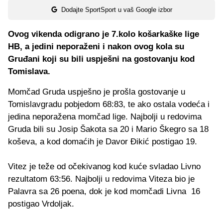
Dodajte SportSport u vaš Google izbor
Ovog vikenda odigrano je 7.kolo košarkaške lige
HB, a jedini neporaženi i nakon ovog kola su
Gruđani koji su bili uspješni na gostovanju kod
Tomislava.
Momčad Gruda uspješno je prošla gostovanje u
Tomislavgradu pobjedom 68:83, te ako ostala vodeća i
jedina neporažena momčad lige. Najbolji u redovima
Gruda bili su Josip Šakota sa 20 i Mario Škegro sa 18
koševa, a kod domaćih je Davor Đikić postigao 19.
Vitez je teže od očekivanog kod kuće svladao Livno
rezultatom 63:56. Najbolji u redovima Viteza bio je
Palavra sa 26 poena, dok je kod momčadi Livna 16
postigao Vrdoljak.