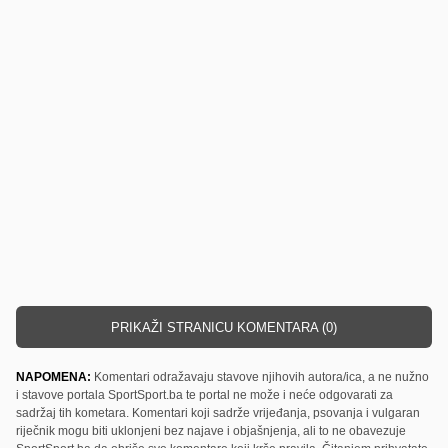
PRIKAŽI STRANICU KOMENTARA (0)
NAPOMENA:
Komentari odražavaju stavove njihovih autora/ica, a ne nužno
i stavove portala SportSport.ba te portal ne može i neće odgovarati za
sadržaj tih kometara. Komentari koji sadrže vrijeđanja, psovanja i vulgaran
riječnik mogu biti uklonjeni bez najave i objašnjenja, ali to ne obavezuje