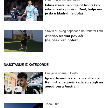
Ovo im nije trebao uraditi
Istina izašla na vidjelo! Rodri kao
niko nikada ponizio Real, bolje mu
je da u Madrid ne dolazi!
Stavili su svog napadača na transfer listu
Atletico Madrid povlači
(ne)očekivan potez!
NAJČITANIJE IZ KATEGORIJE
Prelijepe scene u Perthu
Igrači Juventusa su shvatili ko je
Kerim Alajbegović kada su stigli na
aerodrom u Australiji
1
Jačaju tim