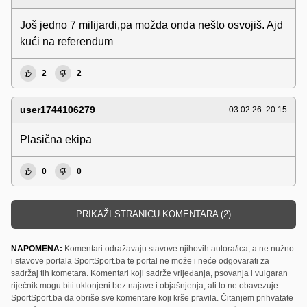
Još jedno 7 milijardi,pa možda onda nešto osvojiš. Ajd
kući na referendum
2
2
user1744106279
03.02.26. 20:15
Plasična ekipa
0
0
PRIKAŽI STRANICU KOMENTARA (2)
NAPOMENA:
Komentari odražavaju stavove njihovih autora/ica, a ne nužno
i stavove portala SportSport.ba te portal ne može i neće odgovarati za
sadržaj tih kometara. Komentari koji sadrže vrijeđanja, psovanja i vulgaran
riječnik mogu biti uklonjeni bez najave i objašnjenja, ali to ne obavezuje
SportSport.ba da obriše sve komentare koji krše pravila. Čitanjem prihvatate