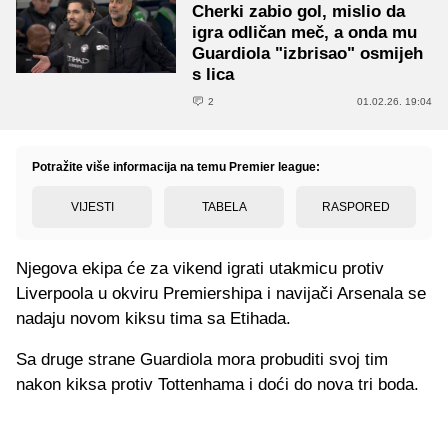
Cherki zabio gol, mislio da
igra odličan meč, a onda mu
Guardiola "izbrisao" osmijeh
s lica
2
01.02.26. 19:04
Potražite više informacija na temu Premier league:
VIJESTI
TABELA
RASPORED
Njegova ekipa će za vikend igrati utakmicu protiv
Liverpoola u okviru Premiershipa i navijači Arsenala se
nadaju novom kiksu tima sa Etihada.
Sa druge strane Guardiola mora probuditi svoj tim
nakon kiksa protiv Tottenhama i doći do nova tri boda.