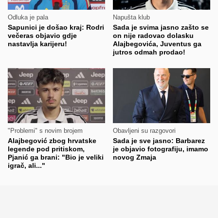
Odluka je pala
Napušta klub
Sapunici je došao kraj: Rodri
Sada je svima jasno zašto se
večeras objavio gdje
on nije radovao dolasku
nastavlja karijeru!
Alajbegovića, Juventus ga
jutros odmah prodao!
"Problemi" s novim brojem
Obavljeni su razgovori
Alajbegović zbog hrvatske
Sada je sve jasno: Barbarez
legende pod pritiskom,
je objavio fotografiju, imamo
Pjanić ga brani: "Bio je veliki
novog Zmaja
igrač, ali..."