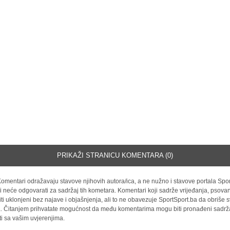
PRIKAŽI STRANICU KOMENTARA (0)
omentari odražavaju stavove njihovih autora/ica, a ne nužno i stavove portala Spor
i neće odgovarati za sadržaj tih kometara. Komentari koji sadrže vrijeđanja, psovan
iti uklonjeni bez najave i objašnjenja, ali to ne obavezuje SportSport.ba da obriše
la. Čitanjem prihvatate mogućnost da među komentarima mogu biti pronađeni sadrža
ti sa vašim uvjerenjima.