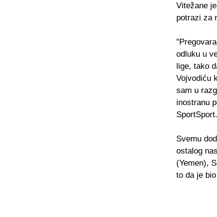
Vitežane je
potrazi za
"Pregovara
odluku u ve
lige, tako 
Vojvodiću k
sam u razgo
inostranu p
SportSport
Svemu doda
ostalog nas
(Yemen), S
to da je bi