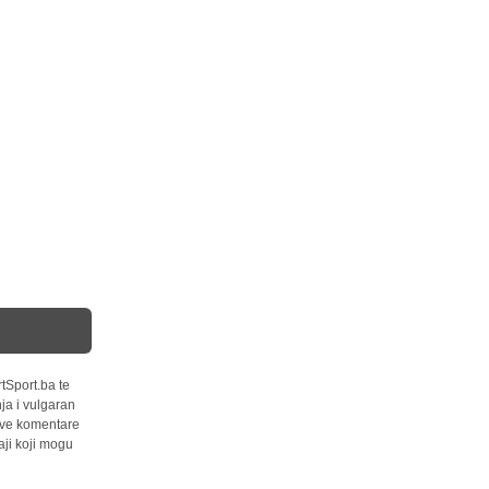
tSport.ba te
ja i vulgaran
 sve komentare
ji koji mogu