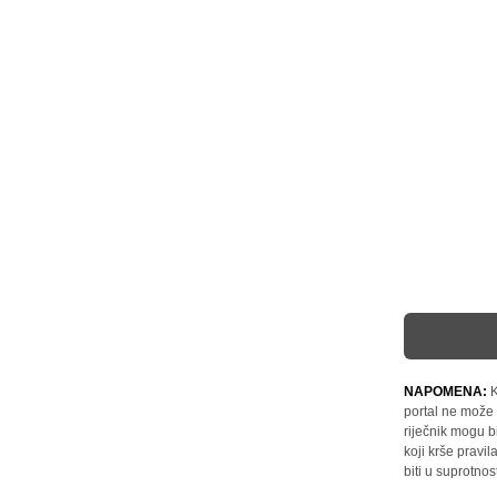
NAPOMENA:
K
portal ne može 
riječnik mogu b
koji krše pravi
biti u suprotnos