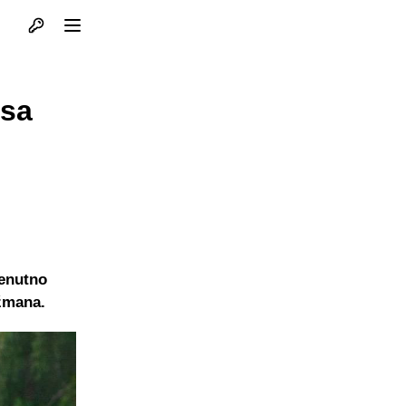
Otvori profil
Otvori meni
 sa
renutno
ažmana.