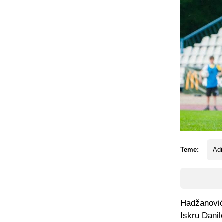
Teme:
Ad
Hadžanović 
Iskru Dani