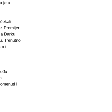
a je u
čekali
iz Premijer
rca Darku
u. Trenutno
am i
među
li
omenuti i