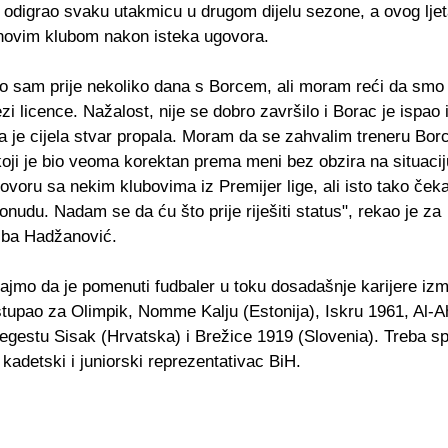
 odigrao svaku utakmicu u drugom dijelu sezone, a ovog ljet
 novim klubom nakon isteka ugovora.
o sam prije nekoliko dana s Borcem, ali moram reći da smo 
zi licence. Nažalost, nije se dobro završilo i Borac je ispao 
da je cijela stvar propala. Moram da se zahvalim treneru Bo
oji je bio veoma korektan prema meni bez obzira na situacij
voru sa nekim klubovima iz Premijer lige, ali isto tako ček
onudu. Nadam se da ću što prije riješiti status", rekao je za
.ba Hadžanović.
jmo da je pomenuti fudbaler u toku dosadašnje karijere iz
tupao za Olimpik, Nomme Kalju (Estonija), Iskru 1961, Al-Ah
egestu Sisak (Hrvatska) i Brežice 1919 (Slovenia). Treba sp
o kadetski i juniorski reprezentativac BiH.