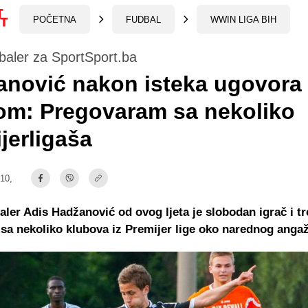
POČETNA
FUDBAL
WWIN LIGA BIH
baler za SportSport.ba
nović nakon isteka ugovora
om: Pregovaram sa nekoliko
jerligaša
:10,
aler Adis Hadžanović od ovog ljeta je slobodan igrač i t
sa nekoliko klubova iz Premijer lige oko narednog ang