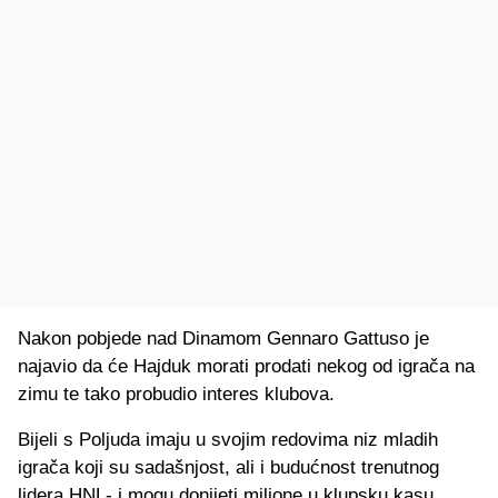
Nakon pobjede nad Dinamom Gennaro Gattuso je
najavio da će Hajduk morati prodati nekog od igrača na
zimu te tako probudio interes klubova.
Bijeli s Poljuda imaju u svojim redovima niz mladih
igrača koji su sadašnjost, ali i budućnost trenutnog
lidera HNL- i mogu donijeti milione u klupsku kasu.