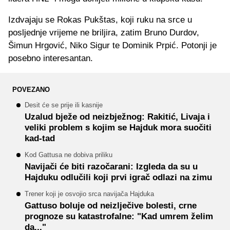
Izdvajaju se Rokas Pukštas, koji ruku na srce u
posljednje vrijeme ne briljira, zatim Bruno Durdov,
Šimun Hrgović, Niko Sigur te Dominik Prpić. Potonji je
posebno interesantan.
POVEZANO
Desit će se prije ili kasnije
Uzalud bježe od neizbježnog: Rakitić, Livaja i
veliki problem s kojim se Hajduk mora suočiti
kad-tad
Kod Gattusa ne dobiva priliku
Navijači će biti razočarani: Izgleda da su u
Hajduku odlučili koji prvi igrač odlazi na zimu
Trener koji je osvojio srca navijača Hajduka
Gattuso boluje od neizlječive bolesti, crne
prognoze su katastrofalne: "Kad umrem želim
da..."