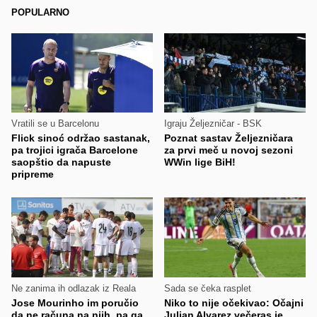
POPULARNO
Vratili se u Barcelonu
Igraju Željezničar - BSK
Flick sinoć održao sastanak,
Poznat sastav Željezničara
pa trojici igrača Barcelone
za prvi meč u novoj sezoni
saopštio da napuste
WWin lige BiH!
pripreme
Ne zanima ih odlazak iz Reala
Sada se čeka rasplet
Jose Mourinho im poručio
Niko to nije očekivao: Očajni
da ne računa na njih, pa ga
Julian Alvarez večeras je