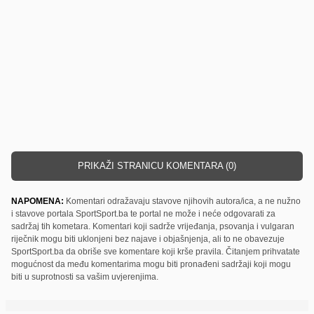
PRIKAŽI STRANICU KOMENTARA (0)
NAPOMENA:
Komentari odražavaju stavove njihovih autora/ica, a ne nužno
i stavove portala SportSport.ba te portal ne može i neće odgovarati za
sadržaj tih kometara. Komentari koji sadrže vrijeđanja, psovanja i vulgaran
riječnik mogu biti uklonjeni bez najave i objašnjenja, ali to ne obavezuje
SportSport.ba da obriše sve komentare koji krše pravila. Čitanjem prihvatate
mogućnost da među komentarima mogu biti pronađeni sadržaji koji mogu
biti u suprotnosti sa vašim uvjerenjima.