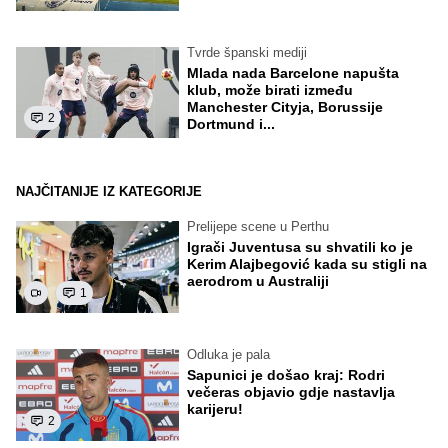
Tvrde španski mediji
Mlada nada Barcelone napušta
klub, može birati između
Manchester Cityja, Borussije
2
Dortmund i...
NAJČITANIJE IZ KATEGORIJE
Prelijepe scene u Perthu
Igrači Juventusa su shvatili ko je
Kerim Alajbegović kada su stigli na
aerodrom u Australiji
1
Odluka je pala
Sapunici je došao kraj: Rodri
večeras objavio gdje nastavlja
karijeru!
2